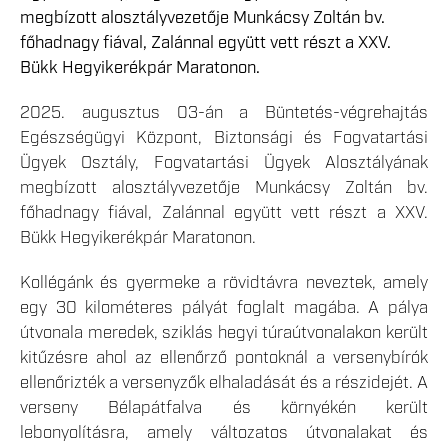
megbízott alosztályvezetője Munkácsy Zoltán bv.
főhadnagy fiával, Zalánnal együtt vett részt a XXV.
Bükk Hegyikerékpár Maratonon.
2025. augusztus 03-án a Büntetés-végrehajtás
Egészségügyi Központ, Biztonsági és Fogvatartási
Ügyek Osztály, Fogvatartási Ügyek Alosztályának
megbízott alosztályvezetője Munkácsy Zoltán bv.
főhadnagy fiával, Zalánnal együtt vett részt a XXV.
Bükk Hegyikerékpár Maratonon.
Kollégánk és gyermeke a rövidtávra neveztek, amely
egy 30 kilométeres pályát foglalt magába. A pálya
útvonala meredek, sziklás hegyi túraútvonalakon került
kitűzésre ahol az ellenőrző pontoknál a versenybírók
ellenőrizték a versenyzők elhaladását és a részidejét. A
verseny Bélapátfalva és környékén került
lebonyolításra, amely változatos útvonalakat és