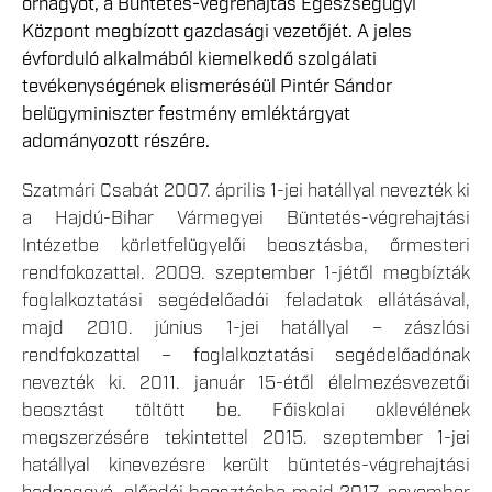
őrnagyot, a Büntetés-végrehajtás Egészségügyi
Központ megbízott gazdasági vezetőjét. A jeles
évforduló alkalmából kiemelkedő szolgálati
tevékenységének elismeréséül Pintér Sándor
belügyminiszter festmény emléktárgyat
adományozott részére.
Szatmári Csabát 2007. április 1-jei hatállyal nevezték ki
a Hajdú-Bihar Vármegyei Büntetés-végrehajtási
Intézetbe körletfelügyelői beosztásba, őrmesteri
rendfokozattal. 2009. szeptember 1-jétől megbízták
foglalkoztatási segédelőadói feladatok ellátásával,
majd 2010. június 1-jei hatállyal – zászlósi
rendfokozattal – foglalkoztatási segédelőadónak
nevezték ki. 2011. január 15-étől élelmezésvezetői
beosztást töltött be. Főiskolai oklevélének
megszerzésére tekintettel 2015. szeptember 1-jei
hatállyal kinevezésre került büntetés-végrehajtási