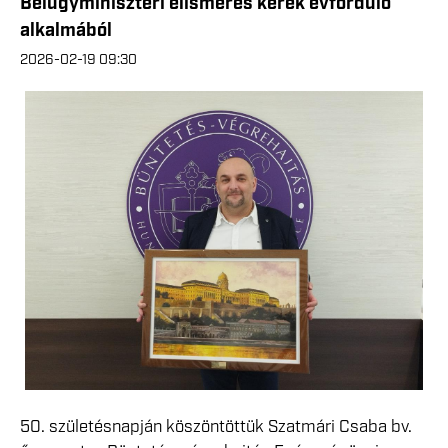
Belügyminiszteri elismerés kerek évforduló
alkalmából
2026-02-19 09:30
50. születésnapján köszöntöttük Szatmári Csaba bv.