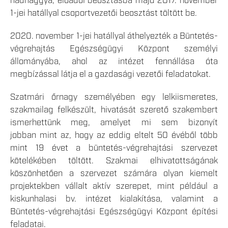
hadnaggyá, előadói beosztásba majd 2017. november
1-jei hatállyal csoportvezetői beosztást töltött be.
2020. november 1-jei hatállyal áthelyezték a Büntetés-
végrehajtás Egészségügyi Központ személyi
állományába, ahol az intézet fennállása óta
megbízással látja el a gazdasági vezetői feladatokat.
Szatmári őrnagy személyében egy lelkiismeretes,
szakmailag felkészült, hivatását szerető szakembert
ismerhettünk meg, amelyet mi sem bizonyít
jobban mint az, hogy az eddig eltelt 50 évéből több
mint 19 évet a büntetés-végrehajtási szervezet
kötelékében töltött. Szakmai elhivatottságának
köszönhetően a szervezet számára olyan kiemelt
projektekben vállalt aktív szerepet, mint például a
kiskunhalasi bv. intézet kialakítása, valamint a
Büntetés-végrehajtási Egészségügyi Központ építési
feladatai.