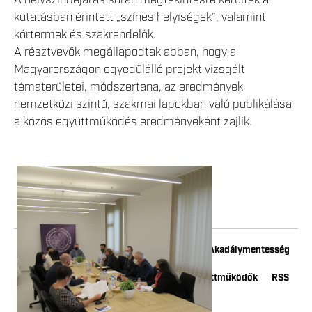
A helyszínbejárás során megtekintésre kerültek a
kutatásban érintett „színes helyiségek”, valamint
kórtermek és szakrendelők.
A résztvevők megállapodtak abban, hogy a
Magyarországon egyedülálló projekt vizsgált
tématerületei, módszertana, az eredmények
nemzetközi szintű, szakmai lapokban való publikálása
a közös együttműködés eredményeként zajlik.
Impresszum
Adatkezelési tájékoztató
Akadálymentesség
Kapcsolat
Youtube
Instagram
Együttműködők
RSS