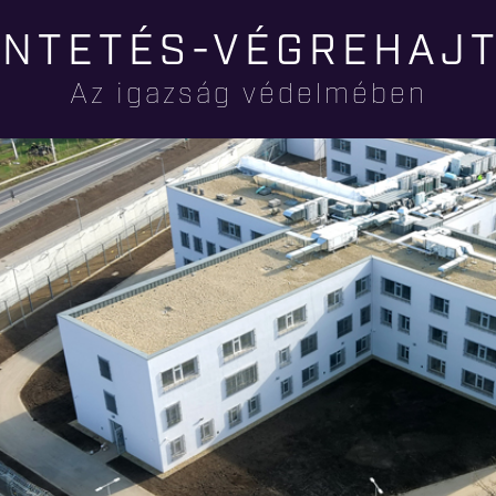
Ugrás a
NTETÉS-VÉGREHAJ
tartalomra
Az igazság védelmében