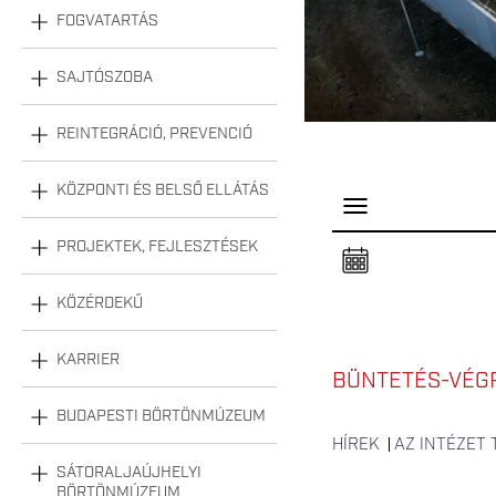
FOGVATARTÁS
SAJTÓSZOBA
REINTEGRÁCIÓ, PREVENCIÓ
KÖZPONTI ÉS BELSŐ ELLÁTÁS
P
a
n
PROJEKTEK, FEJLESZTÉSEK
e
l
n
KÖZÉRDEKŰ
y
i
t
á
KARRIER
s
BÜNTETÉS-VÉG
a
BUDAPESTI BÖRTÖNMÚZEUM
HÍREK
AZ INTÉZET
SÁTORALJAÚJHELYI
BÖRTÖNMÚZEUM