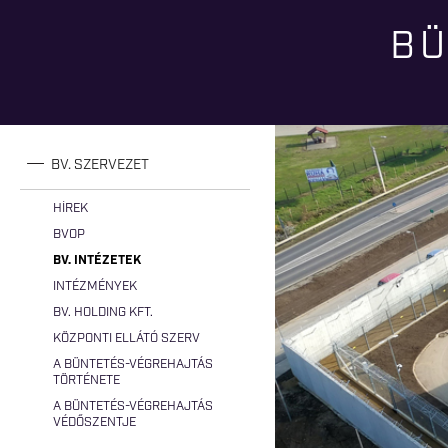
BÜ
Jelenlegi hely
BV. SZERVEZET
HÍREK
BVOP
BV. INTÉZETEK
INTÉZMÉNYEK
BV. HOLDING KFT.
KÖZPONTI ELLÁTÓ SZERV
A BÜNTETÉS-VÉGREHAJTÁS
TÖRTÉNETE
A BÜNTETÉS-VÉGREHAJTÁS
VÉDŐSZENTJE