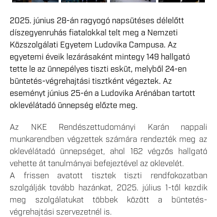
2025. június 28-án ragyogó napsütéses délelőtt
díszegyenruhás fiatalokkal telt meg a Nemzeti
Közszolgálati Egyetem Ludovika Campusa. Az
egyetemi éveik lezárásaként mintegy 149 hallgató
tette le az ünnepélyes tiszti esküt, melyből 24-en
büntetés-végrehajtási tisztként végeztek. Az
eseményt június 25-én a Ludovika Arénában tartott
oklevélátadó ünnepség előzte meg.
Az NKE Rendészettudományi Karán nappali
munkarendben végzettek számára rendezték meg az
oklevélátadó ünnepséget, ahol 162 végzős hallgató
vehette át tanulmányai befejeztével az oklevelét.
A frissen avatott tisztek tiszti rendfokozatban
szolgálják tovább hazánkat, 2025. július 1-től kezdik
meg szolgálatukat többek között a büntetés-
végrehajtási szervezetnél is.