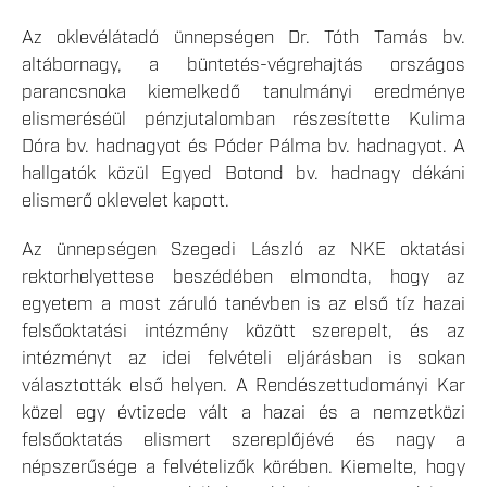
Az oklevélátadó ünnepségen Dr. Tóth Tamás bv.
altábornagy, a büntetés-végrehajtás országos
parancsnoka kiemelkedő tanulmányi eredménye
elismeréséül pénzjutalomban részesítette Kulima
Dóra bv. hadnagyot és Póder Pálma bv. hadnagyot. A
hallgatók közül Egyed Botond bv. hadnagy dékáni
elismerő oklevelet kapott.
Az ünnepségen Szegedi László az NKE oktatási
rektorhelyettese beszédében elmondta, hogy az
egyetem a most záruló tanévben is az első tíz hazai
felsőoktatási intézmény között szerepelt, és az
intézményt az idei felvételi eljárásban is sokan
választották első helyen. A Rendészettudományi Kar
közel egy évtizede vált a hazai és a nemzetközi
felsőoktatás elismert szereplőjévé és nagy a
népszerűsége a felvételizők körében. Kiemelte, hogy