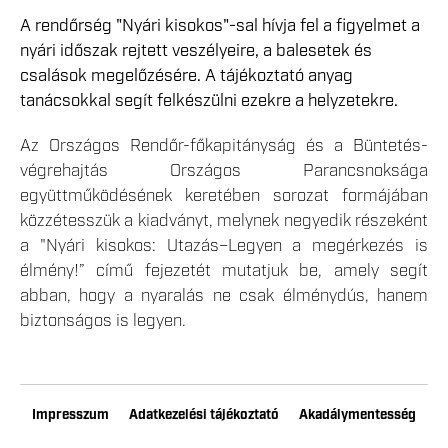
A rendőrség "Nyári kisokos"-sal hívja fel a figyelmet a
nyári időszak rejtett veszélyeire, a balesetek és
csalások megelőzésére. A tájékoztató anyag
tanácsokkal segít felkészülni ezekre a helyzetekre.
Az Országos Rendőr-főkapitányság és a Büntetés-
végrehajtás Országos Parancsnoksága
együttműködésének keretében sorozat formájában
közzétesszük a kiadványt, melynek negyedik részeként
a "Nyári kisokos: Utazás–Legyen a megérkezés is
élmény!” című fejezetét mutatjuk be, amely segít
abban, hogy a nyaralás ne csak élménydús, hanem
biztonságos is legyen.
Impresszum
Adatkezelési tájékoztató
Akadálymentesség