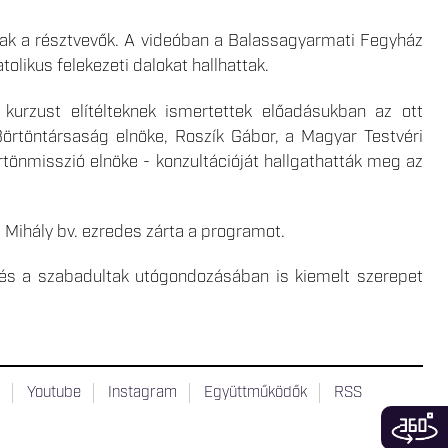
ttak a résztvevők. A videóban a Balassagyarmati Fegyház
tolikus felekezeti dalokat hallhattak.
kurzust elítélteknek ismertettek előadásukban az ott
Börtöntársaság elnöke, Roszík Gábor, a Magyar Testvéri
tönmisszió elnöke - konzultációját hallgathatták meg az
 Mihály bv. ezredes zárta a programot.
n és a szabadultak utógondozásában is kiemelt szerepet
t
Youtube
Instagram
Együttműködők
RSS