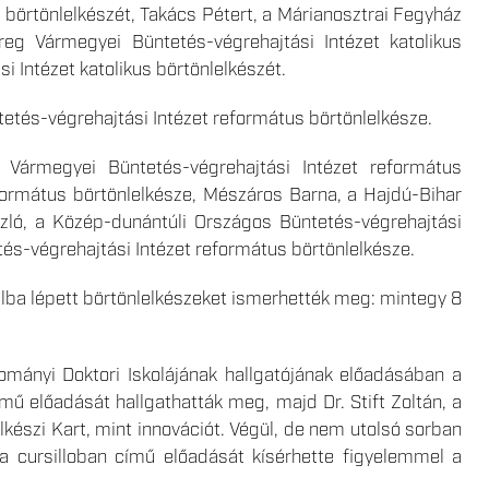
s börtönlelkészét, Takács Pétert, a Márianosztrai Fegyház
reg Vármegyei Büntetés-végrehajtási Intézet katolikus
 Intézet katolikus börtönlelkészét.
etés-végrehajtási Intézet református börtönlelkésze.
 Vármegyei Büntetés-végrehajtási Intézet református
eformátus börtönlelkésze, Mészáros Barna, a Hajdú-Bihar
szló, a Közép-dunántúli Országos Büntetés-végrehajtási
tés-végrehajtási Intézet református börtönlelkésze.
talba lépett börtönlelkészeket ismerhették meg: mintegy 8
ományi Doktori Iskolájának hallgatójának előadásában a
ímű előadását hallgathatták meg, majd Dr. Stift Zoltán, a
lkészi Kart, mint innovációt. Végül, de nem utolsó sorban
 a cursilloban című előadását kísérhette figyelemmel a