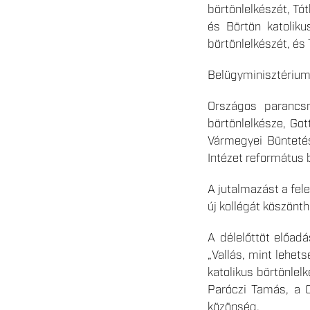
börtönlelkészét, Tó
és Börtön katoliku
börtönlelkészét, és
Belügyminisztériumi
Országos parancsn
börtönlelkésze, Got
Vármegyei Büntetés
Intézet református 
A jutalmazást a fel
új kollégát köszönth
A délelőttöt előad
„Vallás, mint lehet
katolikus börtönlel
Paróczi Tamás, a C
közönség.