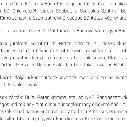
th Lászlót, a Fővárosi Büntetés-végrehajtási Intézet katoliku
s börtönlelkészét, Lippai Csabát, a Szabolcs-Szatmár-Be
 Tömő Jánost, a Szombathelyi Országos Büntetés-végrehajtási
 jutalomban részesült Pál Tamás, a Baranya Vármegyei Bünt
oki jutalmat vehetett át Ritter Nándor, a Bács-Kiskun
tfried Richárd, a Fővárosi Büntetés-végrehajtási Intézet r
-végrehajtási Intézet református börtönlelkésze, Oláh Lá
börtönlelkésze és Darvas Szilárd, a Tiszalöki Országos Bünte
ekezeti elöljárói köszöntések követték, majd az újonnan hiva
ettek a jelen lévők.
ások zárták: Dulai Péter kriminalista, az NKE Rendészettud
séges indíték egy élet elleni bűncselekmény elkövetőjénél” c
készek koordinációs vezetője mutatta be a Katolikus Börtönle
ursillo Titkárság ügyvivő koordinátora Krisztus szeretete