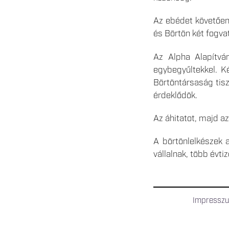
Az ebédet követően 
és Börtön két fogvat
Az Alpha Alapítván
egybegyűltekkel. K
Börtöntársaság tisz
érdeklődök.
Az áhitatot, majd a
A börtönlelkészek 
vállalnak, több évti
Impressz