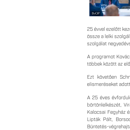
25 évvel ezelőtt ke
össze a lelki szolg
szolgálat negyedév
A programot Kovács
többek között az el
Ezt követően Schm
elismeréseket adott
A 25 éves évfordul
börtönlelkészét, Vi
Kalocsai Fegyház és
Lipták Pált, Borso
Büntetés-végrehajt