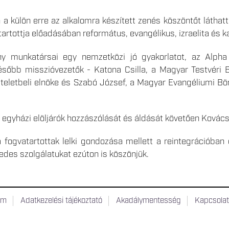
a külön erre az alkalomra készített zenés köszöntőt látha
artottja előadásában református, evangélikus, izraelita és ka
y munkatársai egy nemzetközi jó gyakorlatot, az Alpha 
ésőbb misszióvezetők - Katona Csilla, a Magyar Testvéri 
teletbeli elnöke és Szabó József, a Magyar Evangéliumi Bör
z egyházi elöljárók hozzászólását és áldását követően Kovács
a fogvatartottak lelki gondozása mellett a reintegrációba
zedes szolgálatukat ezúton is köszönjük.
um
Adatkezelési tájékoztató
Akadálymentesség
Kapcsola