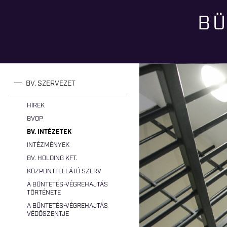
BÜ
Jelenlegi hely
BV. SZERVEZET
HÍREK
BVOP
BV. INTÉZETEK
INTÉZMÉNYEK
BV. HOLDING KFT.
KÖZPONTI ELLÁTÓ SZERV
A BÜNTETÉS-VÉGREHAJTÁS
TÖRTÉNETE
A BÜNTETÉS-VÉGREHAJTÁS
VÉDŐSZENTJE