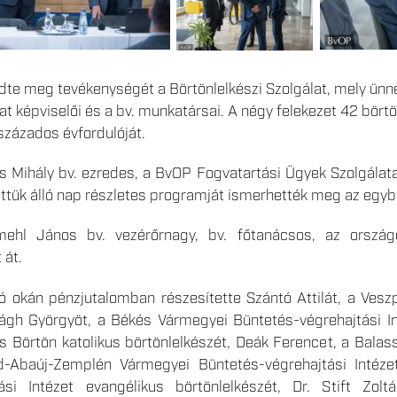
zdte meg tevékenységét a Börtönlelkészi Szolgálat, mely ün
álat képviselői és a bv. munkatársai. A négy felekezet 42 bör
százados évfordulóját.
 Mihály bv. ezredes, a BvOP Fogvatartási Ügyek Szolgálata
őttük álló nap részletes programját ismerhették meg az egyb
ehl János bv. vezérőrnagy, bv. főtanácsos, az országo
 át.
ó okán pénzjutalomban részesítette Szántó Attilát, a Vesz
rágh Györgyöt, a Békés Vármegyei Büntetés-végrehajtási In
 Börtön katolikus börtönlelkészét, Deák Ferencet, a Balas
d-Abaúj-Zemplén Vármegyei Büntetés-végrehajtási Intézet
ási Intézet evangélikus börtönlelkészét, Dr. Stift Zoltá