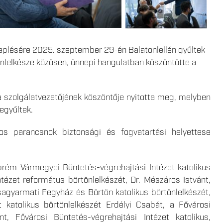
neplésére 2025. szeptember 29-én Balatonlellén gyűltek
tönlelkésze közösen, ünnepi hangulatban köszöntötte a
 szolgálatvezetőjének köszöntője nyitotta meg, melyben
egyűltek.
s parancsnok biztonsági és fogvatartási helyettese
prém Vármegyei Büntetés-végrehajtási Intézet katolikus
tézet református börtönlelkészét, Dr. Mészáros Istvánt,
sagyarmati Fegyház és Börtön katolikus börtönlelkészét,
 katolikus börtönlelkészét Erdélyi Csabát, a Fővárosi
nt, Fővárosi Büntetés-végrehajtási Intézet katolikus,