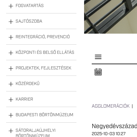
FOGVATARTÁS
SAJTÓSZOBA
REINTEGRÁCIÓ, PREVENCIÓ
KÖZPONTI ÉS BELSŐ ELLÁTÁS
P
a
n
PROJEKTEK, FEJLESZTÉSEK
e
l
n
KÖZÉRDEKŰ
y
i
t
á
KARRIER
s
AGGLOMERÁCIÓK
a
BUDAPESTI BÖRTÖNMÚZEUM
Negyedévszázados
SÁTORALJAÚJHELYI
2025-10-03 10:27
BÖRTÖNMÚZEUM