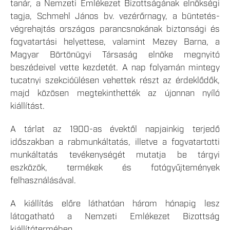
tanár, a Nemzeti Emlékezet Bizottságának elnökségi
tagja, Schmehl János bv. vezérőrnagy, a büntetés-
végrehajtás országos parancsnokának biztonsági és
fogvatartási helyettese, valamint Mezey Barna, a
Magyar Börtönügyi Társaság elnöke megnyitó
beszédeivel vette kezdetét. A nap folyamán mintegy
tucatnyi szekcióülésen vehettek részt az érdeklődők,
majd közösen megtekinthették az újonnan nyíló
kiállítást.
A tárlat az 1900-as évektől napjainkig terjedő
időszakban a rabmunkáltatás, illetve a fogvatartotti
munkáltatás tevékenységét mutatja be tárgyi
eszközök, termékek és fotógyűjtemények
felhasználásával.
A kiállítás előre láthatóan három hónapig lesz
látogatható a Nemzeti Emlékezet Bizottság
kiállítótermében.