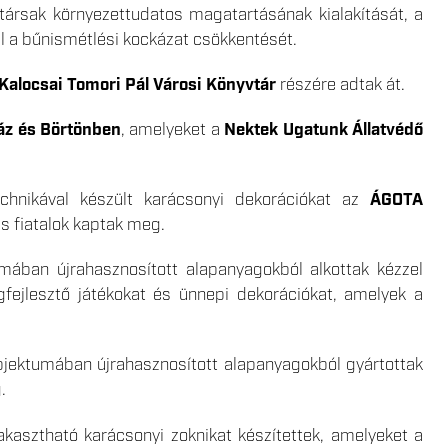
társak környezettudatos magatartásának kialakítását, a
l a bűnismétlési kockázat csökkentését.
Kalocsai Tomori Pál Városi Könyvtár
részére adtak át.
áz és Börtönben
, amelyeket a
Nektek Ugatunk Állatvédő
echnikával készült karácsonyi dekorációkat az
ÁGOTA
 fiatalok kaptak meg.
ában újrahasznosított alapanyagokból alkottak kézzel
gfejlesztő játékokat és ünnepi dekorációkat, amelyek a
jektumában újrahasznosított alapanyagokból gyártottak
.
lakasztható karácsonyi zoknikat készítettek, amelyeket a