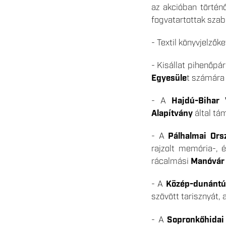
az akcióban történ
fogvatartottak szab
- Textil könyvjelzők
- Kisállat pihenőpá
Egyesüle
t számára 
- A
Hajdú-Bihar 
Alapítvány
által tá
- A
Pálhalmai Ors
rajzolt memória-, 
rácalmási
Manóvár 
- A
Közép-dunántúl
szövött tarisznyát,
- A
Sopronkőhidai