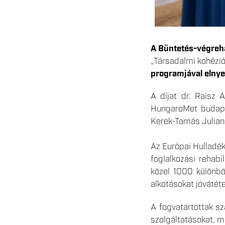
A Büntetés-végreh
„Társadalmi kohézi
programjával elnye
A díjat dr. Raisz 
HungaroMet budapes
Kerek-Tamás Juliann
Az Európai Hulladék
foglalkozási rehab
közel 1000 különböz
alkotásokat jóvátéte
A fogvatartottak sz
szolgáltatásokat, m