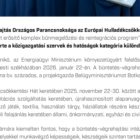
ajtás Országos Parancsnoksága az Európai Hulladékcsökk
ót erősítő komplex bűnmegelőzési és reintegrációs program
rte a közigazgatási szervek és hatóságok kategória különdí
Anikó, az Energiaügyi Minisztérium környezetügyért felelős
ti székházában 2026. január 22-én. A büntetés-végrehajt
a bv. százados, a projektgazda Belügyminisztériumot Botka 
csökkentési Hét keretében 2025. november 22-30. között a 
ilitációs szolgáltatás keretében, újrahasznosított alapany
ő játék, textília, használati tárgy, háziállatok részére ké
li felajánlás keretében állami, önkormányzati, egyházi és civ
ámára kiemelten fontos, hogy a büntetés-végrehajtási intéz
elyekkel munkavégző képességeik, készségeik szinten tartása,