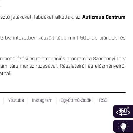
.
esztő játékokat, labdákat alkottak, az
Autizmus Centrum
 9 bv. intézetben készült több mint 500 db ajándék- és
megelőzési és reintegrációs program” a Széchenyi Terv
m társfinanszírozásával. Részleteiről és előzményeiről
hatnak.
t
Youtube
Instagram
Együttműködők
RSS