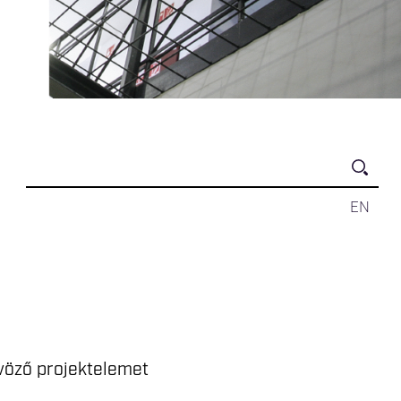
EN
tvöző projektelemet