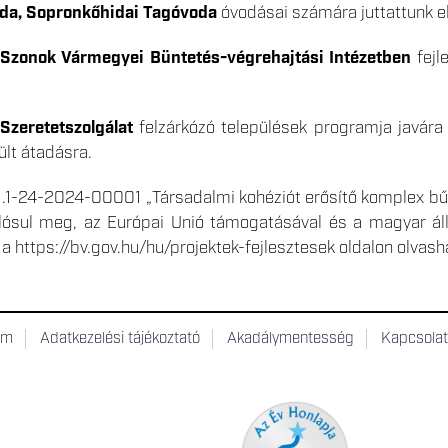
da, Sopronkőhidai Tagóvoda
óvodásai számára juttattunk el
Szonok Vármegyei Büntetés-végrehajtási Intézetben
fejl
Szeretetszolgálat
felzárkózó települések programja javára
ült átadásra.
1-24-2024-00001 „Társadalmi kohéziót erősítő komplex bűn
lósul meg, az Európai Unió támogatásával és a magyar álla
a https://bv.gov.hu/hu/projektek-fejlesztesek oldalon olvas
um
Adatkezelési tájékoztató
Akadálymentesség
Kapcsola