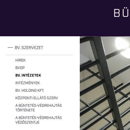
BÜ
Jelenlegi hely
BV. SZERVEZET
HÍREK
BVOP
BV. INTÉZETEK
INTÉZMÉNYEK
BV. HOLDING KFT.
KÖZPONTI ELLÁTÓ SZERV
A BÜNTETÉS-VÉGREHAJTÁS
TÖRTÉNETE
A BÜNTETÉS-VÉGREHAJTÁS
VÉDŐSZENTJE