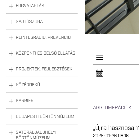
FOGVATARTÁS
SAJTÓSZOBA
REINTEGRÁCIÓ, PREVENCIÓ
KÖZPONTI ÉS BELSŐ ELLÁTÁS
P
a
n
PROJEKTEK, FEJLESZTÉSEK
e
l
n
KÖZÉRDEKŰ
y
i
t
á
KARRIER
s
AGGLOMERÁCIÓK
a
BUDAPESTI BÖRTÖNMÚZEUM
„Újra hasznosan”
SÁTORALJAÚJHELYI
2026-01-26 08:18
BÖRTÖNMÚZEUM