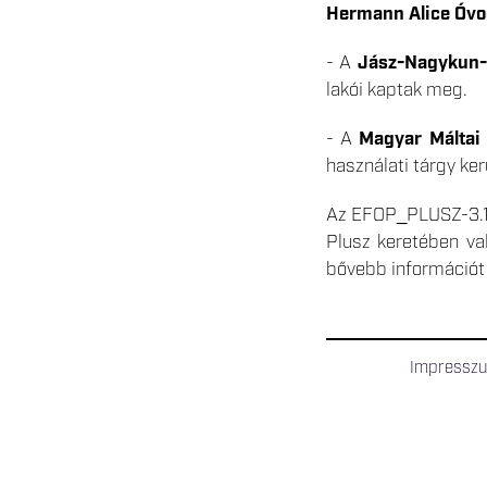
Hermann Alice Óvo
- A
Jász-Nagykun-
lakói kaptak meg.
- A
Magyar Máltai 
használati tárgy ker
Az EFOP_PLUSZ-3.1.
Plusz keretében va
bővebb információt 
Impressz