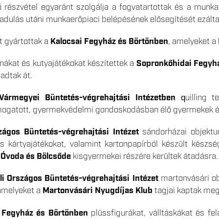
ő részvétel egyaránt szolgálja a fogvatartottak és a munka
adulás utáni munkaerőpiaci belépésének elősegítését ezálta
et gyártottak a
Kalocsai Fegyház és Börtönben
, amelyeket a
rnákat és kutyajátékokat készítettek a
Sopronkőhidai Fegyh
adtak át.
Vármegyei Büntetés-végrehajtási Intézetben
quilling t
mogatott, gyermekvédelmi gondoskodásban élő gyermekek és
zágos Büntetés-végrehajtási Intézet
sándorházai objektum
és kártyajátékokat, valamint kartonpapírból készült készsé
Óvoda és Bölcsőde
kisgyermekei részére kerültek átadásra.
i Országos Büntetés-végrehajtási Intézet
martonvásári ob
 amelyeket a
Martonvásári Nyugdíjas Klub
tagjai kaptak meg
 Fegyház és Börtönben
plüssfigurákat, válltáskákat és fe