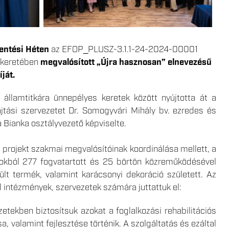
entési Héten
az EFOP_PLUSZ-3.1.1-24-2024-00001
”keretében
megvalósított „Újra hasznosan” elnevezésű
ját.
 államtitkára ünnepélyes keretek között nyújtotta át a
ási szervezetet Dr. Somogyvári Mihály bv. ezredes és
Bianka osztályvezető képviselte.
projekt szakmai megvalósítóinak koordinálása mellett, a
agokból 277 fogvatartott és 25 börtön közreműködésével
szült termék, valamint karácsonyi dekoráció született. Az
il intézmények, szervezetek számára juttattuk el:
etekben biztosítsuk azokat a foglalkozási rehabilitációs
 valamint fejlesztése történik. A szolgáltatás és ezáltal