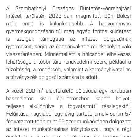
A Szombathelyi Országos Büntetés-végrehajtási
Intézet területén 2023-ban megnyitott Böri Bölcsi
még ennél is különlegesebb. A hagyományos
gyermekgondozáson túl még egyéb fontos küldetést
is szolgál: támogatja az intézet dolgozóinak
gyermekeit, segíti az édesanyákat a munkahelyre való
visszatérésben. Mindemellett a bölcsődei elhelyezés
lehetősége a többi társ rendvédelmi szerv, például a
tűzoltóság, a rendőrség, valamint a kormányhivatal és
a törvényszék dolgozói számára is adott.
A közel 290 m² alapterületű bölcsőde egy korábban
használaton kívüli épületrészben kapott helyet,
teljesen elkülönülve a fogvatartotti részlegektől.
Felújítása nagyjából egy évig tartott, amely során 57
fogvatartott több mint 23 ezer munkaórában dolgozott
az intézet munkatársainak irányításával, hogy a régi