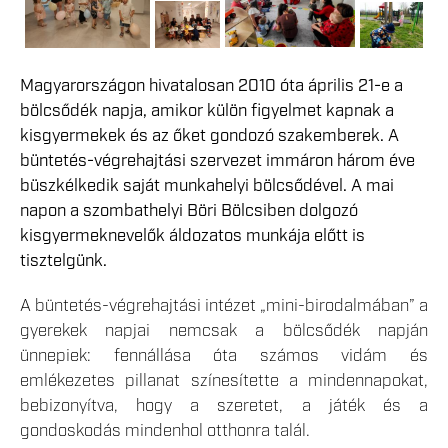
Magyarországon hivatalosan 2010 óta április 21-e a
bölcsődék napja, amikor külön figyelmet kapnak a
kisgyermekek és az őket gondozó szakemberek. A
büntetés-végrehajtási szervezet immáron három éve
büszkélkedik saját munkahelyi bölcsődével. A mai
napon a szombathelyi Böri Bölcsiben dolgozó
kisgyermeknevelők áldozatos munkája előtt is
tisztelgünk.
A büntetés-végrehajtási intézet „mini-birodalmában” a
gyerekek napjai nemcsak a bölcsődék napján
ünnepiek: fennállása óta számos vidám és
emlékezetes pillanat színesítette a mindennapokat,
bebizonyítva, hogy a szeretet, a játék és a
gondoskodás mindenhol otthonra talál.