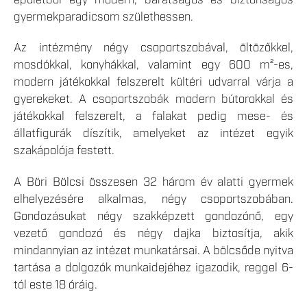
épületből egy modern, barátságos és biztonságos
gyermekparadicsom születhessen.
Az intézmény négy csoportszobával, öltözőkkel,
mosdókkal, konyhákkal, valamint egy 600 m²-es,
modern játékokkal felszerelt kültéri udvarral várja a
gyerekeket. A csoportszobák modern bútorokkal és
játékokkal felszerelt, a falakat pedig mese- és
állatfigurák díszítik, amelyeket az intézet egyik
szakápolója festett.
A Böri Bölcsi összesen 32 három év alatti gyermek
elhelyezésére alkalmas, négy csoportszobában.
Gondozásukat négy szakképzett gondozónő, egy
vezető gondozó és négy dajka biztosítja, akik
mindannyian az intézet munkatársai. A bölcsőde nyitva
tartása a dolgozók munkaidejéhez igazodik, reggel 6-
tól este 18 óráig.