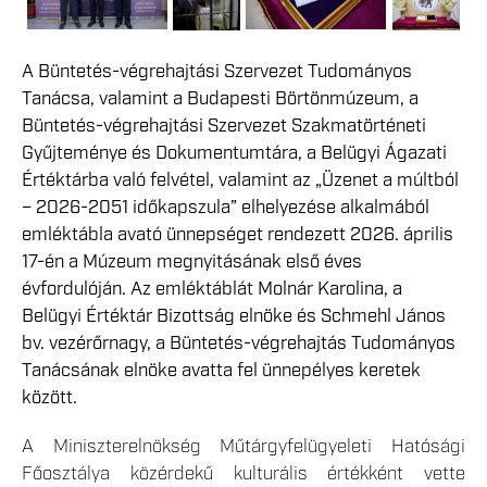
A Büntetés-végrehajtási Szervezet Tudományos
Tanácsa, valamint a Budapesti Börtönmúzeum, a
Büntetés-végrehajtási Szervezet Szakmatörténeti
Gyűjteménye és Dokumentumtára, a Belügyi Ágazati
Értéktárba való felvétel, valamint az „Üzenet a múltból
– 2026-2051 időkapszula” elhelyezése alkalmából
emléktábla avató ünnepséget rendezett 2026. április
17-én a Múzeum megnyitásának első éves
évfordulóján. Az emléktáblát Molnár Karolina, a
Belügyi Értéktár Bizottság elnöke és Schmehl János
bv. vezérőrnagy, a Büntetés-végrehajtás Tudományos
Tanácsának elnöke avatta fel ünnepélyes keretek
között.
A Miniszterelnökség Műtárgyfelügyeleti Hatósági
Főosztálya közérdekű kulturális értékként vette