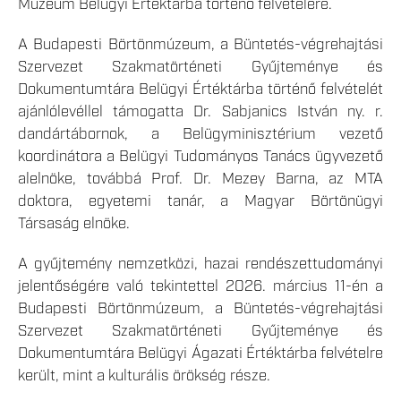
Múzeum Belügyi Értéktárba történő felvételére.
A Budapesti Börtönmúzeum, a Büntetés-végrehajtási
Szervezet Szakmatörténeti Gyűjteménye és
Dokumentumtára Belügyi Értéktárba történő felvételét
ajánlólevéllel támogatta Dr. Sabjanics István ny. r.
dandártábornok, a Belügyminisztérium vezető
koordinátora a Belügyi Tudományos Tanács ügyvezető
alelnöke, továbbá Prof. Dr. Mezey Barna, az MTA
doktora, egyetemi tanár, a Magyar Börtönügyi
Társaság elnöke.
A gyűjtemény nemzetközi, hazai rendészettudományi
jelentőségére való tekintettel 2026. március 11-én a
Budapesti Börtönmúzeum, a Büntetés-végrehajtási
Szervezet Szakmatörténeti Gyűjteménye és
Dokumentumtára Belügyi Ágazati Értéktárba felvételre
került, mint a kulturális örökség része.