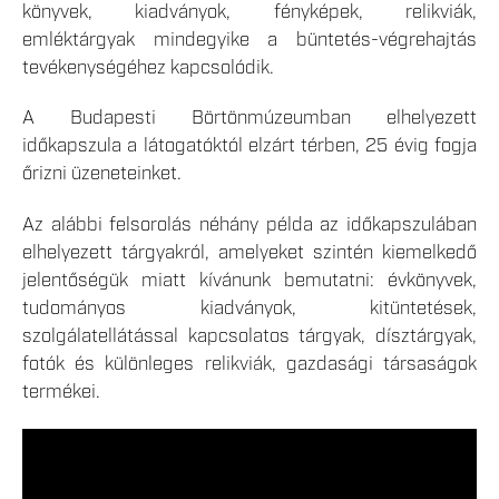
könyvek, kiadványok, fényképek, relikviák,
emléktárgyak mindegyike a büntetés-végrehajtás
tevékenységéhez kapcsolódik.
A Budapesti Börtönmúzeumban elhelyezett
időkapszula a látogatóktól elzárt térben, 25 évig fogja
őrizni üzeneteinket.
Az alábbi felsorolás néhány példa az időkapszulában
elhelyezett tárgyakról, amelyeket szintén kiemelkedő
jelentőségük miatt kívánunk bemutatni: évkönyvek,
tudományos kiadványok, kitüntetések,
szolgálatellátással kapcsolatos tárgyak, dísztárgyak,
fotók és különleges relikviák, gazdasági társaságok
termékei.