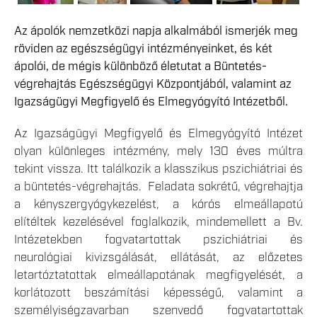
Az ápolók nemzetközi napja alkalmából ismerjék meg
röviden az egészségügyi intézményeinket, és két
ápolói, de mégis különböző életutat a Büntetés-
végrehajtás Egészségügyi Központjából, valamint az
Igazságügyi Megfigyelő és Elmegyógyító Intézetből.
Az Igazságügyi Megfigyelő és Elmegyógyító Intézet
olyan különleges intézmény, mely 130 éves múltra
tekint vissza. Itt találkozik a klasszikus pszichiátriai és
a büntetés-végrehajtás. Feladata sokrétű, végrehajtja
a kényszergyógykezelést, a kórós elmeállapotú
elítéltek kezelésével foglalkozik, mindemellett a Bv.
Intézetekben fogvatartottak pszichiátriai és
neurológiai kivizsgálását, ellátását, az előzetes
letartóztatottak elmeállapotának megfigyelését, a
korlátozott beszámítási képességű, valamint a
személyiségzavarban szenvedő fogvatartottak