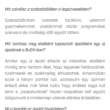
Mit csinálsz a szabadidődben a legszívesebben?
Szabadidőmben szeretek biciklizni, valamint
gyermekeimmel, unokáimmal közös programokat
szervezni és minőségi időt együtt tölteni.
Mit tanítasz meg elsőként tapasztalt ápolóként egy új
ápolónak a BvEK-ban?
Amikor egy új ápoló érkezik az intézetbe, elsőként
mindig arra tanítom őket, hogy legyenek határozottak,
türelmesek és szakmailag elhivatottak. Amennyiben
ezzel a három ponttal tud, azonosulni egy újonnan
érkező akkor már lehet tudni, hogy értékes tagja tud
lenni a „csapatunknak” hiszen csapatban kell együtt
dolgoznunk a mindennapi sikerek elérése érdekében.
Mi a legjobb az ápolói hivatásban?