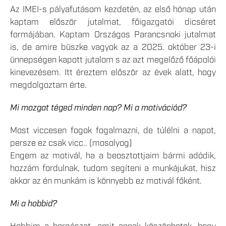
Az IMEI-s pályafutásom kezdetén, az első hónap után
kaptam először jutalmat, főigazgatói dicséret
formájában. Kaptam Országos Parancsnoki jutalmat
is, de amire büszke vagyok az a 2025. október 23-i
ünnepségen kapott jutalom s az azt megelőző főápolói
kinevezésem. Itt éreztem először az évek alatt, hogy
megdolgoztam érte.
Mi mozgat téged minden nap? Mi a motivációd?
Most viccesen fogok fogalmazni, de túlélni a napot,
persze ez csak vicc.. (mosolyog)
Engem az motivál, ha a beosztottjaim bármi adódik,
hozzám fordulnak, tudom segíteni a munkájukat, hisz
akkor az én munkám is könnyebb ez motivál főként.
Mi a hobbid?