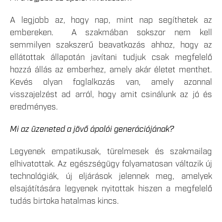
A legjobb az, hogy nap, mint nap segíthetek az
embereken. A szakmában sokszor nem kell
semmilyen szakszerű beavatkozás ahhoz, hogy az
ellátottak állapotán javítani tudjuk csak megfelelő
hozzá állás az emberhez, amely akár életet menthet.
Kevés olyan foglalkozás van, amely azonnal
visszajelzést ad arról, hogy amit csinálunk az jó és
eredményes.
Mi az üzeneted a jövő ápolói generációjának?
Legyenek empatikusak, türelmesek és szakmailag
elhivatottak. Az egészségügy folyamatosan változik új
technológiák, új eljárások jelennek meg, amelyek
elsajátítására legyenek nyitottak hiszen a megfelelő
tudás birtoka hatalmas kincs.