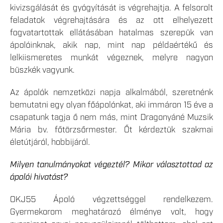
kivizsgálását és gyógyítását is végrehajtja. A felsorolt
feladatok végrehajtására és az ott elhelyezett
fogvatartottak ellátásában hatalmas szerepük van
ápolóinknak, akik nap, mint nap példaértékű és
lelkiismeretes munkát végeznek, melyre nagyon
büszkék vagyunk.
Az ápolók nemzetközi napja alkalmából, szeretnénk
bemutatni egy olyan főápolónkat, aki immáron 15 éve a
csapatunk tagja ő nem más, mint Dragonyáné Muzsik
Mária bv. főtörzsőrmester. Őt kérdeztük szakmai
életútjáról, hobbijáról.
Milyen tanulmányokat végeztél? Mikor választottad az
ápolói hivatást?
OKJ55 Ápoló végzettséggel rendelkezem.
Gyermekorom meghatározó élménye volt, hogy