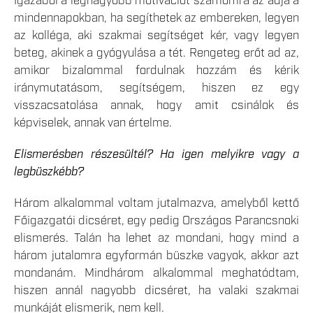
Igazából a legnagyobb motivációt számomra az adja a
mindennapokban, ha segíthetek az embereken, legyen
az kolléga, aki szakmai segítséget kér, vagy legyen
beteg, akinek a gyógyulása a tét. Rengeteg erőt ad az,
amikor bizalommal fordulnak hozzám és kérik
iránymutatásom, segítségem, hiszen ez egy
visszacsatolása annak, hogy amit csinálok és
képviselek, annak van értelme.
Elismerésben részesültél? Ha igen melyikre vagy a
legbüszkébb?
Három alkalommal voltam jutalmazva, amelyből kettő
Főigazgatói dicséret, egy pedig Országos Parancsnoki
elismerés. Talán ha lehet az mondani, hogy mind a
három jutalomra egyformán büszke vagyok, akkor azt
mondanám. Mindhárom alkalommal meghatódtam,
hiszen annál nagyobb dicséret, ha valaki szakmai
munkáját elismerik, nem kell.