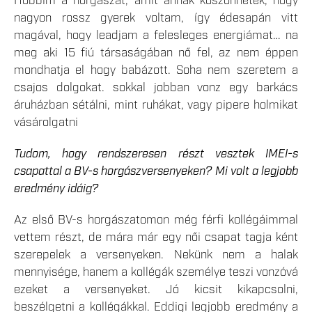
Hobbim a horgászat, amit annak köszönhetek, hogy
nagyon rossz gyerek voltam, így édesapán vitt
magával, hogy leadjam a felesleges energiámat… na
meg aki 15 fiú társaságában nő fel, az nem éppen
mondhatja el hogy babázott. Soha nem szeretem a
csajos dolgokat. sokkal jobban vonz egy barkács
áruházban sétálni, mint ruhákat, vagy pipere holmikat
vásárolgatni
Tudom, hogy rendszeresen részt vesztek IMEI-s
csapattal a BV-s horgászversenyeken? Mi volt a legjobb
eredmény idáig?
Az első BV-s horgászatomon még férfi kollégáimmal
vettem részt, de mára már egy női csapat tagja ként
szerepelek a versenyeken. Nekünk nem a halak
mennyisége, hanem a kollégák személye teszi vonzóvá
ezeket a versenyeket. Jó kicsit kikapcsolni,
beszélgetni a kollégákkal. Eddigi legjobb eredmény a