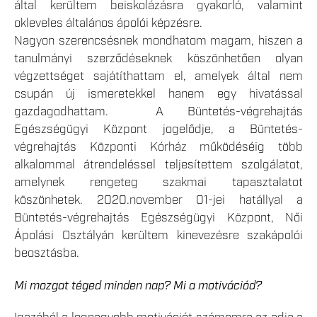
által kerültem beiskolázásra gyakorló, valamint
okleveles általános ápolói képzésre.
Nagyon szerencsésnek mondhatom magam, hiszen a
tanulmányi szerződéseknek köszönhetően olyan
végzettséget sajátíthattam el, amelyek által nem
csupán új ismeretekkel hanem egy hivatással
gazdagodhattam. A Büntetés-végrehajtás
Egészségügyi Központ jogelődje, a Büntetés-
végrehajtás Központi Kórház működéséig több
alkalommal átrendeléssel teljesítettem szolgálatot,
amelynek rengeteg szakmai tapasztalatot
köszönhetek. 2020.november 01-jei hatállyal a
Büntetés-végrehajtás Egészségügyi Központ, Női
Ápolási Osztályán kerültem kinevezésre szakápolói
beosztásba.
Mi mozgat téged minden nap? Mi a motivációd?