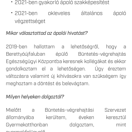
2021-ben gyakorló ápoló szakképesítést
2021-ben okleveles általános ápoló
végzettséget
Mikor választottad az ápolói hivatást?
2019-ben hallottam a lehetőségről, hogy a
Berettyóújfaluban épülő Büntetés-végrehajtás
Egészségügyi Központba keresnek kollégákat és ekkor
gondolkoztam el a lehetőségen. Úgy éreztem
változásra valamint új kihívásokra van szükségem így
meghoztam a döntést és belevágtam.
Milyen helyeken dolgoztál?
Mielőtt a Büntetés-végrehajtási Szervezet
állományába kerültem, éveken keresztül
Gyermekotthonban dolgoztam, mint