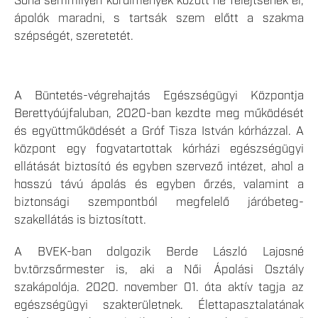
Soha semmilyen körülmények között ne felejtsenek el,
ápolók maradni, s tartsák szem előtt a szakma
szépségét, szeretetét.
A Büntetés-végrehajtás Egészségügyi Központja
Berettyóújfaluban, 2020-ban kezdte meg működését
és együttműködését a Gróf Tisza István kórházzal. A
központ egy fogvatartottak kórházi egészségügyi
ellátását biztosító és egyben szervező intézet, ahol a
hosszú távú ápolás és egyben őrzés, valamint a
biztonsági szempontból megfelelő járóbeteg-
szakellátás is biztosított.
A BVEK-ban dolgozik Berde László Lajosné
bv.törzsőrmester is, aki a Női Ápolási Osztály
szakápolója. 2020. november 01. óta aktív tagja az
egészségügyi szakterületnek. Élettapasztalatának