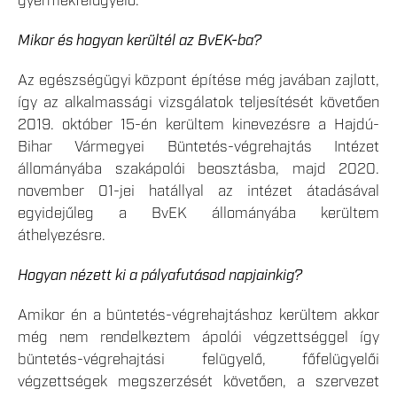
gyermekfelügyelő.
Mikor és hogyan kerültél az BvEK-ba?
Az egészségügyi központ építése még javában zajlott,
így az alkalmassági vizsgálatok teljesítését követően
2019. október 15-én kerültem kinevezésre a Hajdú-
Bihar Vármegyei Büntetés-végrehajtás Intézet
állományába szakápolói beosztásba, majd 2020.
november 01-jei hatállyal az intézet átadásával
egyidejűleg a BvEK állományába kerültem
áthelyezésre.
Hogyan nézett ki a pályafutásod napjainkig?
Amikor én a büntetés-végrehajtáshoz kerültem akkor
még nem rendelkeztem ápolói végzettséggel így
büntetés-végrehajtási felügyelő, főfelügyelői
végzettségek megszerzését követően, a szervezet