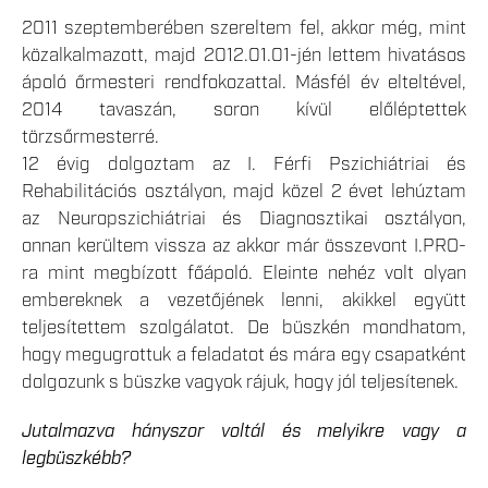
2011 szeptemberében szereltem fel, akkor még, mint
közalkalmazott, majd 2012.01.01-jén lettem hivatásos
ápoló őrmesteri rendfokozattal. Másfél év elteltével,
2014 tavaszán, soron kívül előléptettek
törzsőrmesterré.
12 évig dolgoztam az I. Férfi Pszichiátriai és
Rehabilitációs osztályon, majd közel 2 évet lehúztam
az Neuropszichiátriai és Diagnosztikai osztályon,
onnan kerültem vissza az akkor már összevont I.PRO-
ra mint megbízott főápoló. Eleinte nehéz volt olyan
embereknek a vezetőjének lenni, akikkel együtt
teljesítettem szolgálatot. De büszkén mondhatom,
hogy megugrottuk a feladatot és mára egy csapatként
dolgozunk s büszke vagyok rájuk, hogy jól teljesítenek.
Jutalmazva hányszor voltál és melyikre vagy a
legbüszkébb?