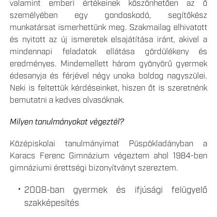
valamint emberi értékeinek köszönhetően az ő
személyében egy gondoskodó, segítőkész
munkatársat ismerhettünk meg. Szakmailag elhivatott
és nyitott az új ismeretek elsajátítása iránt, akivel a
mindennapi feladatok ellátása gördülékeny és
eredményes. Mindemellett három gyönyörű gyermek
édesanyja és férjével négy unoka boldog nagyszülei.
Neki is feltettük kérdéseinket, hiszen őt is szeretnénk
bemutatni a kedves olvasóknak.
Milyen tanulmányokat végeztél?
Középiskolai tanulmányimat Püspökladányban a
Karacs Ferenc Gimnázium végeztem ahol 1984-ben
gimnáziumi érettségi bizonyítványt szereztem.
2008-ban gyermek és ifjúsági felügyelő
szakképesítés