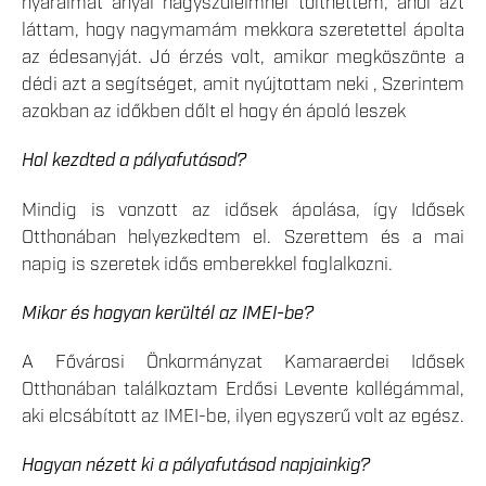
nyaraimat anyai nagyszüleimnél tölthettem, ahol azt
láttam, hogy nagymamám mekkora szeretettel ápolta
az édesanyját. Jó érzés volt, amikor megköszönte a
dédi azt a segítséget, amit nyújtottam neki , Szerintem
azokban az időkben dőlt el hogy én ápoló leszek
Hol kezdted a pályafutásod?
Mindig is vonzott az idősek ápolása, így Idősek
Otthonában helyezkedtem el. Szerettem és a mai
napig is szeretek idős emberekkel foglalkozni.
Mikor és hogyan kerültél az IMEI-be?
A Fővárosi Önkormányzat Kamaraerdei Idősek
Otthonában találkoztam Erdősi Levente kollégámmal,
aki elcsábított az IMEI-be, ilyen egyszerű volt az egész.
Hogyan nézett ki a pályafutásod napjainkig?