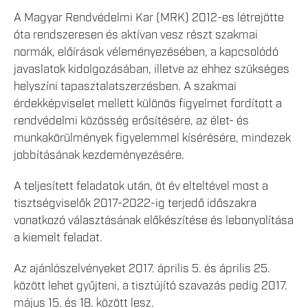
A Magyar Rendvédelmi Kar (MRK) 2012-es létrejötte
óta rendszeresen és aktívan vesz részt szakmai
normák, előírások véleményezésében, a kapcsolódó
javaslatok kidolgozásában, illetve az ehhez szükséges
helyszíni tapasztalatszerzésben. A szakmai
érdekképviselet mellett különös figyelmet fordított a
rendvédelmi közösség erősítésére, az élet- és
munkakörülmények figyelemmel kísérésére, mindezek
jobbításának kezdeményezésére.
A teljesített feladatok után, öt év elteltével most a
tisztségviselők 2017-2022-ig terjedő időszakra
vonatkozó választásának előkészítése és lebonyolítása
a kiemelt feladat.
Az ajánlószelvényeket 2017. április 5. és április 25.
között lehet gyűjteni, a tisztújító szavazás pedig 2017.
május 15. és 18. között lesz.