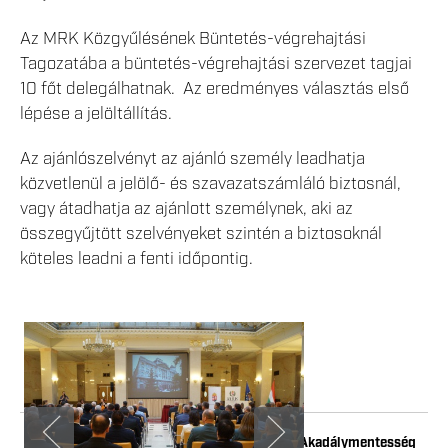
Az MRK Közgyűlésének Büntetés-végrehajtási
Tagozatába a büntetés-végrehajtási szervezet tagjai
10 főt delegálhatnak. Az eredményes választás első
lépése a jelöltállítás.
Az ajánlószelvényt az ajánló személy leadhatja
közvetlenül a jelölő- és szavazatszámláló biztosnál,
vagy átadhatja az ajánlott személynek, aki az
összegyűjtött szelvényeket szintén a biztosoknál
köteles leadni a fenti időpontig.
Impresszum
Adatkezelési tájékoztató
Akadálymentesség