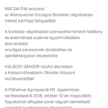
MÁCSAI ÉVA asszonyt
az Állampusztai Országos Büntetés-végrehajtási
Intézet pártfogó felügyelőjét.
A büntetés-végrehajtási szervezettel történő hatékony
és eredményes szakmai együttműködése
elismeréséül
országos parancsnoki dicséretben és
ajándéktárgyban részesítette
HALÁCSY SÁNDOR tűzoltó alezredest
a Katasztrófavédelmi Oktatási Központ
osztályvezetőjét.
A Pálhalmai Agrospeciál Kft. újgalambosi
sertéstelepéről 2018. október 10-én megszökött
fogvatartott elfogása során végzett kiemelkedő
szolgálati tevékenysége elismeréséül