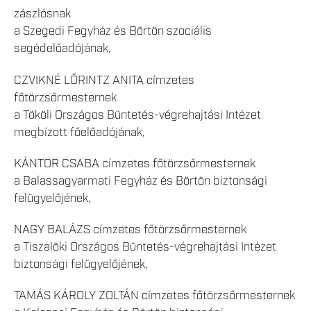
zászlósnak
a Szegedi Fegyház és Börtön szociális
segédelőadójának,
CZVIKNÉ LŐRINTZ ANITA címzetes
főtörzsőrmesternek
a Tököli Országos Büntetés-végrehajtási Intézet
megbízott főelőadójának,
KÁNTOR CSABA címzetes főtörzsőrmesternek
a Balassagyarmati Fegyház és Börtön biztonsági
felügyelőjének,
NAGY BALÁZS címzetes főtörzsőrmesternek
a Tiszalöki Országos Büntetés-végrehajtási Intézet
biztonsági felügyelőjének,
TAMÁS KÁROLY ZOLTÁN címzetes főtörzsőrmesternek