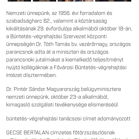
Nemzeti ünnepünk, az 1956. évi forradalom és
szabadságharc 62., valamint a köztársaság
kikiáltásának 29. évfordulója alkalmából október 18-án,
a Büntetés-végrehajtási Szervezet központi
ünnepségén Dr. Tóth Tamás bv. vezérőrnagy, országos
parancsnok adta át a miniszteri és országos
parancsnoki jutalmakat a kiemelkedő teljesítményt
nyújtó kollégáknak a Fővárosi Büntetés-végrehajtási
Intézet dísztermében.
Dr. Pintér Sándor Magyarország belügyminisztere
nemzeti ünnepünk, október 23-a alkalmából,
kimagasló szolgálati tevékenysége elismeréséül
büntetés-végrehajtási tanácsosi címet adományozott
GECSE BERTALAN címzetes főtörzszászlósnak