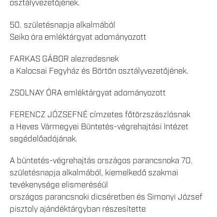
osztályvezetőjének.
50. születésnapja alkalmából
Seiko óra emléktárgyat adományozott
FARKAS GÁBOR alezredesnek
a Kalocsai Fegyház és Börtön osztályvezetőjének.
ZSOLNAY ÓRA emléktárgyat adományozott
FERENCZ JÓZSEFNÉ címzetes főtörzszászlósnak
a Heves Vármegyei Büntetés-végrehajtási Intézet
segédelőadójának.
A büntetés-végrehajtás országos parancsnoka 70.
születésnapja alkalmából, kiemelkedő szakmai
tevékenysége elismeréséül
országos parancsnoki dicséretben és Simonyi József
pisztoly ajándéktárgyban részesítette