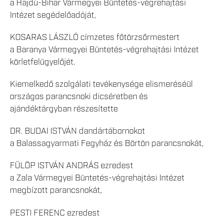
a Hajdú-Bihar Vármegyei Büntetés-végrehajtási
Intézet segédelőadóját,
KOSARAS LÁSZLÓ címzetes főtörzsőrmestert
a Baranya Vármegyei Büntetés-végrehajtási Intézet
körletfelügyelőjét.
Kiemelkedő szolgálati tevékenysége elismeréséül
országos parancsnoki dicséretben és
ajándéktárgyban részesítette
DR. BUDAI ISTVÁN dandártábornokot
a Balassagyarmati Fegyház és Börtön parancsnokát,
FÜLÖP ISTVÁN ANDRÁS ezredest
a Zala Vármegyei Büntetés-végrehajtási Intézet
megbízott parancsnokát,
PESTI FERENC ezredest