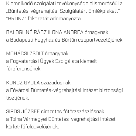
Kiemelkedő szolgálati tevékenysége elismeréséül a
„Büntetés-végrehajtási Szolgálatért Emlékplakett”
"BRONZ" fokozatát adományozta
BALOGHNÉ RÁCZ ILONA ANDREA őrnagynak
a Budapesti Fegyház és Börtön csoportvezetőjének,
MOHÁCSI ZSOLT őrnagynak
a Fogvatartási Ügyek Szolgálata kiemelt
főreferensének,
KONCZ GYULA századosnak
a Fővárosi Büntetés-végrehajtási Intézet biztonsági
tisztjének,
SIPOS JÓZSEF címzetes főtörzszászlósnak
a Tolna Vármegyei Büntetés-végrehajtási Intézet
körlet-főfelügyelőjének,