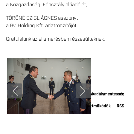
a Közgazdasági Főosztály előadóját,
TÖRŐNÉ SZIGL ÁGNES asszonyt
a Bv. Holding Kft. adatrögzítőjét.
Gratulálunk az elismerésben részesülteknek.
Impresszum
Adatkezelési tájékoztató
Akadálymentesség
Kapcsolat
Youtube
Instagram
Együttműködők
RSS