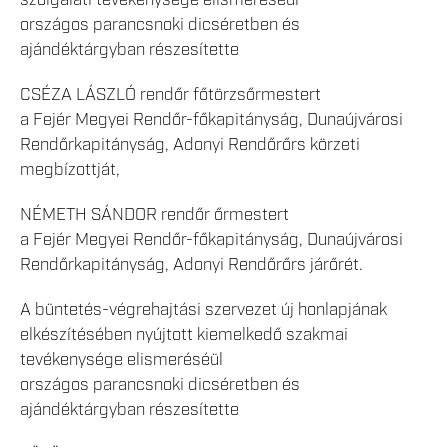
országos parancsnoki dicséretben és
ajándéktárgyban részesítette
CSÉZA LÁSZLÓ rendőr főtörzsőrmestert
a Fejér Megyei Rendőr-főkapitányság, Dunaújvárosi
Rendőrkapitányság, Adonyi Rendőrőrs körzeti
megbízottját,
NÉMETH SÁNDOR rendőr őrmestert
a Fejér Megyei Rendőr-főkapitányság, Dunaújvárosi
Rendőrkapitányság, Adonyi Rendőrőrs járőrét.
A büntetés-végrehajtási szervezet új honlapjának
elkészítésében nyújtott kiemelkedő szakmai
tevékenysége elismeréséül
országos parancsnoki dicséretben és
ajándéktárgyban részesítette