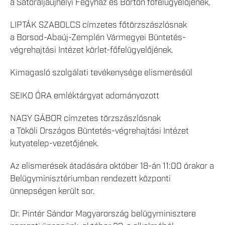
a Sátoraljaújhelyi Fegyház és Börtön főfelügyelőjének,
LIPTÁK SZABOLCS címzetes főtörzszászlósnak
a Borsod-Abaúj-Zemplén Vármegyei Büntetés-
végrehajtási Intézet körlet-főfelügyelőjének.
Kimagasló szolgálati tevékenysége elismeréséül
SEIKO ÓRA emléktárgyat adományozott
NAGY GÁBOR címzetes törzszászlósnak
a Tököli Országos Büntetés-végrehajtási Intézet
kutyatelep-vezetőjének.
Az elismerések átadására október 18-án 11:00 órakor a
Belügyminisztériumban rendezett központi
ünnepségen került sor.
Dr. Pintér Sándor Magyarország belügyminisztere