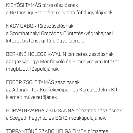
KÍGYÓSI TAMÁS törzszászlósnak
a Biztonsági Szolgálat műveleti főfelügyelőjének,
NAGY GÁBOR törzszászlósnak
a Szombathelyi Országos Büntetés-végrehajtási
Intézet biztonsági főfelügyelőjének,
BERKINÉ HOLECZ KATALIN címzetes zászlósnak
az Igazságügyi Megfigyelő és Elmegyógyító Intézet
megbízott főápolójának,
FODOR ZSOLT TAMÁS zászlósnak
az Adorján-Tex Konfekcióipari és Kereskedelmi Kft.
kiemelt művezetőjének,
HORVÁTH-VARGA ZSUZSANNA címzetes zászlósnak
a Szegedi Fegyház és Börtön szakápolójának,
TOPPANTÓNÉ SZABÓ HELGA TÍMEA címzetes