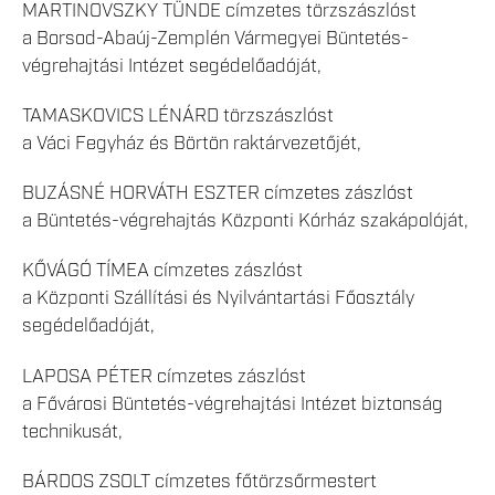
MARTINOVSZKY TÜNDE címzetes törzszászlóst
a Borsod-Abaúj-Zemplén Vármegyei Büntetés-
végrehajtási Intézet segédelőadóját,
TAMASKOVICS LÉNÁRD törzszászlóst
a Váci Fegyház és Börtön raktárvezetőjét,
BUZÁSNÉ HORVÁTH ESZTER címzetes zászlóst
a Büntetés-végrehajtás Központi Kórház szakápolóját,
KŐVÁGÓ TÍMEA címzetes zászlóst
a Központi Szállítási és Nyilvántartási Főosztály
segédelőadóját,
LAPOSA PÉTER címzetes zászlóst
a Fővárosi Büntetés-végrehajtási Intézet biztonság
technikusát,
BÁRDOS ZSOLT címzetes főtörzsőrmestert