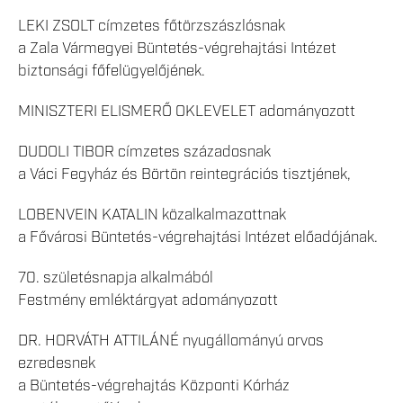
LEKI ZSOLT címzetes főtörzszászlósnak
a Zala Vármegyei Büntetés-végrehajtási Intézet
biztonsági főfelügyelőjének.
MINISZTERI ELISMERŐ OKLEVELET adományozott
DUDOLI TIBOR címzetes századosnak
a Váci Fegyház és Börtön reintegrációs tisztjének,
LOBENVEIN KATALIN közalkalmazottnak
a Fővárosi Büntetés-végrehajtási Intézet előadójának.
70. születésnapja alkalmából
Festmény emléktárgyat adományozott
DR. HORVÁTH ATTILÁNÉ nyugállományú orvos
ezredesnek
a Büntetés-végrehajtás Központi Kórház