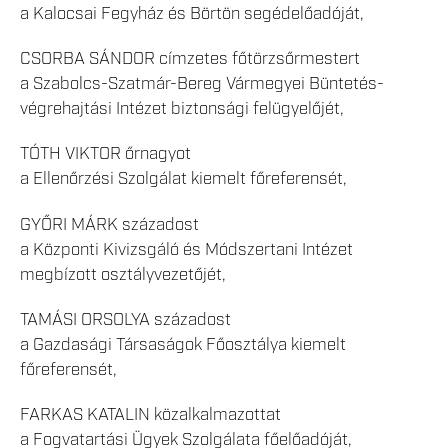
a Kalocsai Fegyház és Börtön segédelőadóját,
CSORBA SÁNDOR címzetes főtörzsőrmestert
a Szabolcs-Szatmár-Bereg Vármegyei Büntetés-
végrehajtási Intézet biztonsági felügyelőjét,
TÓTH VIKTOR őrnagyot
a Ellenőrzési Szolgálat kiemelt főreferensét,
GYŐRI MÁRK századost
a Központi Kivizsgáló és Módszertani Intézet
megbízott osztályvezetőjét,
TAMÁSI ORSOLYA századost
a Gazdasági Társaságok Főosztálya kiemelt
főreferensét,
FARKAS KATALIN közalkalmazottat
a Fogvatartási Ügyek Szolgálata főelőadóját,