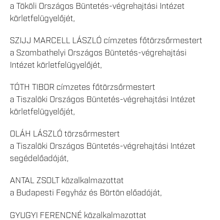
a Tököli Országos Büntetés-végrehajtási Intézet
körletfelügyelőjét,
SZIJJ MARCELL LÁSZLÓ címzetes főtörzsőrmestert
a Szombathelyi Országos Büntetés-végrehajtási
Intézet körletfelügyelőjét,
TÓTH TIBOR címzetes főtörzsőrmestert
a Tiszalöki Országos Büntetés-végrehajtási Intézet
körletfelügyelőjét,
OLÁH LÁSZLÓ törzsőrmestert
a Tiszalöki Országos Büntetés-végrehajtási Intézet
segédelőadóját,
ANTAL ZSOLT közalkalmazottat
a Budapesti Fegyház és Börtön előadóját,
GYUGYI FERENCNÉ közalkalmazottat