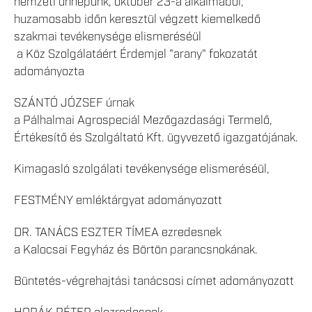
nemzeti ünnepünk, október 23-a alkalmából,
huzamosabb időn keresztül végzett kiemelkedő
szakmai tevékenysége elismeréséül
a Köz Szolgálatáért Érdemjel "arany" fokozatát
adományozta
SZÁNTÓ JÓZSEF úrnak
a Pálhalmai Agrospeciál Mezőgazdasági Termelő,
Értékesítő és Szolgáltató Kft. ügyvezető igazgatójának.
Kimagasló szolgálati tevékenysége elismeréséül,
FESTMÉNY emléktárgyat adományozott
DR. TANÁCS ESZTER TÍMEA ezredesnek
a Kalocsai Fegyház és Börtön parancsnokának.
Büntetés-végrehajtási tanácsosi címet adományozott