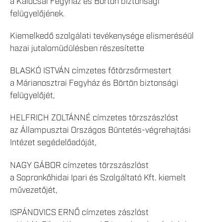
a Kalocsai Fegyház és Börtön biztonsági
felügyelőjének.
Kiemelkedő szolgálati tevékenysége elismeréséül
hazai jutalomüdülésben részesítette
BLASKÓ ISTVÁN címzetes főtörzsőrmestert
a Márianosztrai Fegyház és Börtön biztonsági
felügyelőjét,
HELFRICH ZOLTÁNNÉ címzetes törzszászlóst
az Állampusztai Országos Büntetés-végrehajtási
Intézet segédelőadóját,
NAGY GÁBOR címzetes törzszászlóst
a Sopronkőhidai Ipari és Szolgáltató Kft. kiemelt
művezetőjét,
ISPÁNOVICS ERNŐ címzetes zászlóst