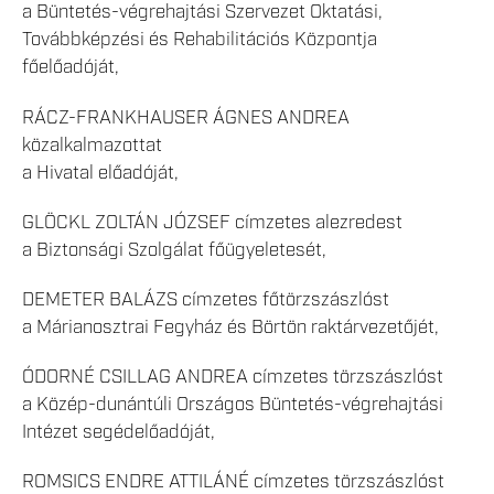
a Büntetés-végrehajtási Szervezet Oktatási,
Továbbképzési és Rehabilitációs Központja
főelőadóját,
RÁCZ-FRANKHAUSER ÁGNES ANDREA
közalkalmazottat
a Hivatal előadóját,
GLÖCKL ZOLTÁN JÓZSEF címzetes alezredest
a Biztonsági Szolgálat főügyeletesét,
DEMETER BALÁZS címzetes főtörzszászlóst
a Márianosztrai Fegyház és Börtön raktárvezetőjét,
ÓDORNÉ CSILLAG ANDREA címzetes törzszászlóst
a Közép-dunántúli Országos Büntetés-végrehajtási
Intézet segédelőadóját,
ROMSICS ENDRE ATTILÁNÉ címzetes törzszászlóst