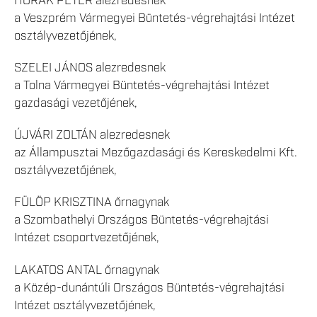
HORÁK PÉTER alezredesnek
a Veszprém Vármegyei Büntetés-végrehajtási Intézet
osztályvezetőjének,
SZELEI JÁNOS alezredesnek
a Tolna Vármegyei Büntetés-végrehajtási Intézet
gazdasági vezetőjének,
ÚJVÁRI ZOLTÁN alezredesnek
az Állampusztai Mezőgazdasági és Kereskedelmi Kft.
osztályvezetőjének,
FÜLÖP KRISZTINA őrnagynak
a Szombathelyi Országos Büntetés-végrehajtási
Intézet csoportvezetőjének,
LAKATOS ANTAL őrnagynak
a Közép-dunántúli Országos Büntetés-végrehajtási
Intézet osztályvezetőjének,