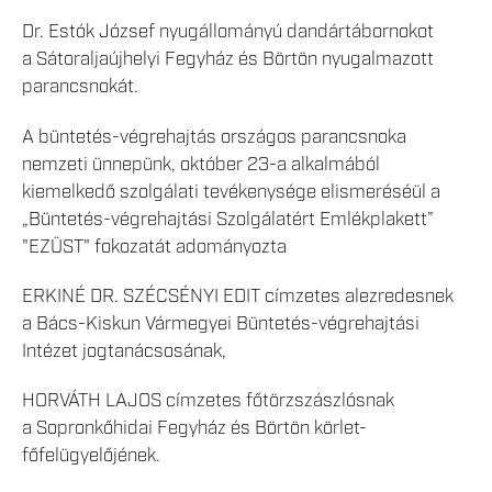
Dr. Estók József nyugállományú dandártábornokot
a Sátoraljaújhelyi Fegyház és Börtön nyugalmazott
parancsnokát.
A büntetés-végrehajtás országos parancsnoka
nemzeti ünnepünk, október 23-a alkalmából
kiemelkedő szolgálati tevékenysége elismeréséül a
„Büntetés-végrehajtási Szolgálatért Emlékplakett”
"EZÜST" fokozatát adományozta
ERKINÉ DR. SZÉCSÉNYI EDIT címzetes alezredesnek
a Bács-Kiskun Vármegyei Büntetés-végrehajtási
Intézet jogtanácsosának,
HORVÁTH LAJOS címzetes főtörzszászlósnak
a Sopronkőhidai Fegyház és Börtön körlet-
főfelügyelőjének.