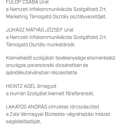
FÜLÖP CSABA Urat
a Nemzeti Infokommunikációs Szolgáltató Zrt.
Marketing Támogató Osztály osztályvezetőjét,
JUHÁSZ MÁTYÁS JÓZSEF Urat
a Nemzeti Infokommunikációs Szolgáltató Zrt.
Támogató Osztály munkatársát.
Kiemelkedő szolgálati tevékenysége elismeréséül
országos parancsnoki dicséretben és
ajándékutalványban részesítette
HEINTZ ADÉL őrnagyot
a Humán Szolgálat kiemelt főreferensét,
LAKATOS ANDRÁS címzetes törzszászlóst
a Zala Vármegyei Büntetés-végrehajtási Intézet
segédelőadóját,