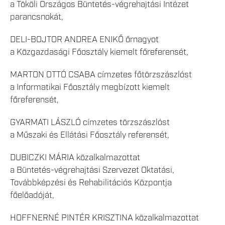
a Tököli Országos Büntetés-végrehajtási Intézet
parancsnokát,
DELI-BOJTOR ANDREA ENIKŐ őrnagyot
a Közgazdasági Főosztály kiemelt főreferensét,
MARTON OTTÓ CSABA címzetes főtörzszászlóst
a Informatikai Főosztály megbízott kiemelt
főreferensét,
GYARMATI LÁSZLÓ címzetes törzszászlóst
a Műszaki és Ellátási Főosztály referensét,
DUBICZKI MÁRIA közalkalmazottat
a Büntetés-végrehajtási Szervezet Oktatási,
Továbbképzési és Rehabilitációs Központja
főelőadóját,
HOFFNERNÉ PINTÉR KRISZTINA közalkalmazottat