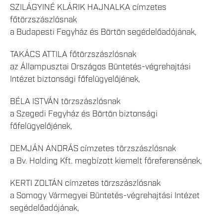
SZILÁGYINÉ KLÁRIK HAJNALKA címzetes
főtörzszászlósnak
a Budapesti Fegyház és Börtön segédelőadójának,
TAKÁCS ATTILA főtörzszászlósnak
az Állampusztai Országos Büntetés-végrehajtási
Intézet biztonsági főfelügyelőjének,
BÉLA ISTVÁN törzszászlósnak
a Szegedi Fegyház és Börtön biztonsági
főfelügyelőjének,
DEMJÁN ANDRÁS címzetes törzszászlósnak
a Bv. Holding Kft. megbízott kiemelt főreferensének,
KERTI ZOLTÁN címzetes törzszászlósnak
a Somogy Vármegyei Büntetés-végrehajtási Intézet
segédelőadójának,