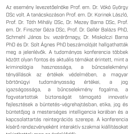
Az esemény levezetőelnöke Prof. em. Dr. Vókó György
DSc volt. A tanácskozáson Prof. em. Dr. Korinek László,
Prof. Dr. Tóth Mihály DSc, Dr. Mezey Barna DSc, Prof.
em. Dr. Finszter Géza DSc, Prof. Dr. Gellér Balázs PhD,
Schmehl János bv. vezérőrnagy, Dr. Miskolczi Barna
PhD és Dr. Solt Ágnes PhD beszámolóját hallgathatták
meg a jelenlévők. A tudományos konferencia többek
között olyan fontos és aktuális témákat érintett, mint a
kriminológia hasznossága, a bűncselekményi
tényállások az értékek védelmében, a magyar
börtönügyi tudományosság értékei, a jog
igazságossága, a bűncselekmény fogalma, a
fogvatartottak biztonságát támogató innovatív
fejlesztések a büntetés-végrehajtásban, etika, jog és
büntetőjog a mesterséges intelligencia korában és a
kapcsolattartás reintegrációs szerepe. A konferencia
kísérő rendezvényeként interaktív szakmai kiállításokat