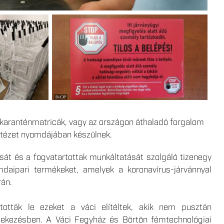
s karanténmatricák, vagy az országon áthaladó forgalom
intézet nyomdájában készülnek.
sát és a fogvatartottak munkáltatását szolgáló tizenegy
mdaipari termékeket, amelyek a koronavírus-járvánnyal
rán.
ották le ezeket a váci elítéltek, akik nem pusztán
édekezésben. A Váci Fegyház és Börtön fémtechnológiai