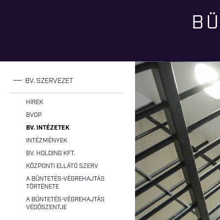
BÜ
Jelenlegi hely
BV. SZERVEZET
HÍREK
BVOP
BV. INTÉZETEK
INTÉZMÉNYEK
BV. HOLDING KFT.
KÖZPONTI ELLÁTÓ SZERV
A BÜNTETÉS-VÉGREHAJTÁS
TÖRTÉNETE
A BÜNTETÉS-VÉGREHAJTÁS
VÉDŐSZENTJE