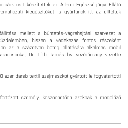
olnárkocsit készítettek az Állami Egészségügyi Ellátó
uházati kiegészítőket is gyártanak itt az elítéltek
llítása mellett a büntetés-végrehajtási szervezet a
i küzdelemben, hiszen a védekezés fontos részeként
ason az a százötven beteg ellátására alkalmas mobil
parancsnoka, Dr. Tóth Tamás bv. vezérőrnagy vezette
0 ezer darab textil szájmaszkot gyártott le fogvatartotti
s fertőzött személy, köszönhetően azoknak a megelőző