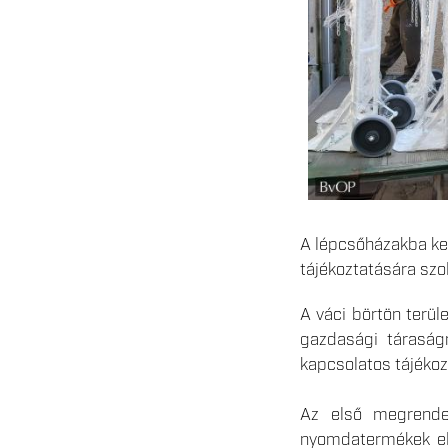
A lépcsőházakba ker
tájékoztatására szo
A váci börtön terül
gazdasági táraságn
kapcsolatos tájékoz
Az első megrendel
nyomdatermékek elő