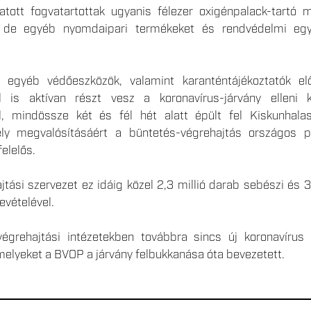
ott fogvatartottak ugyanis félezer oxigénpalack-tartó m
de egyéb nyomdaipari termékeket és rendvédelmi egyenr
egyéb védőeszközök, valamint karanténtájékoztatók előá
ül is aktívan részt vesz a koronavírus-járvány ellen
l, mindössze két és fél hét alatt épült fel Kiskunhal
ely megvalósításáért a büntetés-végrehajtás országos 
felelős.
tási szervezet ez idáig közel 2,3 millió darab sebészi és 3
evételével.
végrehajtási intézetekben továbbra sincs új koronavíru
elyeket a BVOP a járvány felbukkanása óta bevezetett.