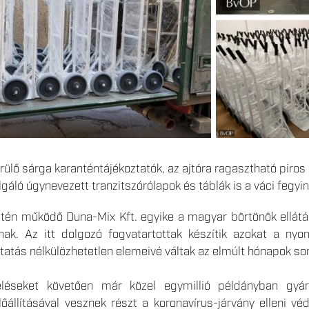
ülő sárga karanténtájékoztatók, az ajtóra ragasztható piro
lgáló úgynevezett tranzitszórólapok és táblák is a váci fegy
etén működő Duna-Mix Kft. egyike a magyar börtönök ellátá
ak. Az itt dolgozó fogvatartottak készítik azokat a nyo
tatás nélkülözhetetlen elemeivé váltak az elmúlt hónapok so
éseket követően már közel egymillió példányban gyárt
állításával vesznek részt a koronavírus-járvány elleni v