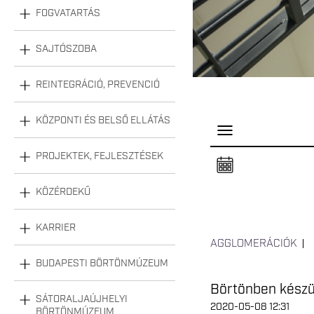
FOGVATARTÁS
SAJTÓSZOBA
REINTEGRÁCIÓ, PREVENCIÓ
KÖZPONTI ÉS BELSŐ ELLÁTÁS
P
a
n
PROJEKTEK, FEJLESZTÉSEK
e
l
n
KÖZÉRDEKŰ
y
i
t
á
KARRIER
s
AGGLOMERÁCIÓK
a
BUDAPESTI BÖRTÖNMÚZEUM
Börtönben készü
SÁTORALJAÚJHELYI
2020-05-08 12:31
BÖRTÖNMÚZEUM