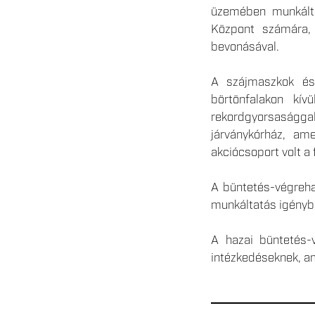
üzemében munkáltat
Központ számára, 
bevonásával.
A szájmaszkok és 
börtönfalakon kív
rekordgyorsaságga
járványkórház, am
akciócsoport volt a 
A büntetés-végrehaj
munkáltatás igényb
A hazai büntetés-
intézkedéseknek, am