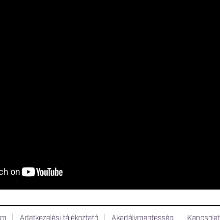
um
Adatkezelési tájékoztató
Akadálymentesség
Kapcsola