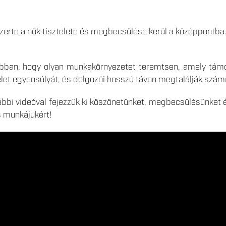
zerte a nők tisztelete és megbecsülése kerül a középpontb
 abban, hogy olyan munkakörnyezetet teremtsen, amely támo
et egyensúlyát, és dolgozói hosszú távon megtalálják szám
ábbi videóval fejezzük ki köszönetünket, megbecsülésünket 
s munkájukért!