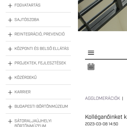
FOGVATARTÁS
SAJTÓSZOBA
REINTEGRÁCIÓ, PREVENCIÓ
KÖZPONTI ÉS BELSŐ ELLÁTÁS
P
a
n
PROJEKTEK, FEJLESZTÉSEK
e
l
n
KÖZÉRDEKŰ
y
i
t
á
KARRIER
s
AGGLOMERÁCIÓK
a
BUDAPESTI BÖRTÖNMÚZEUM
Kolléganőinket k
SÁTORALJAÚJHELYI
2023-03-08 14:50
BÖRTÖNMÚZEUM