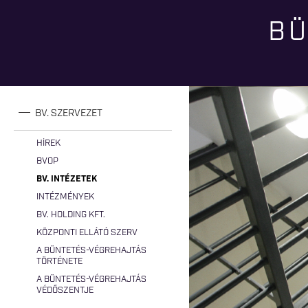
BÜ
Jelenlegi hely
BV. SZERVEZET
HÍREK
BVOP
BV. INTÉZETEK
INTÉZMÉNYEK
BV. HOLDING KFT.
KÖZPONTI ELLÁTÓ SZERV
A BÜNTETÉS-VÉGREHAJTÁS
TÖRTÉNETE
A BÜNTETÉS-VÉGREHAJTÁS
VÉDŐSZENTJE