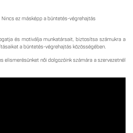
a. Nincs ez másképp a büntetés-végrehajtás
gatja és motiválja munkatársait, biztosítsa számukra a
ításaikat a büntetés-végrehajtás közösségében.
és elismerésünket női dolgozóink számára a szervezetnél