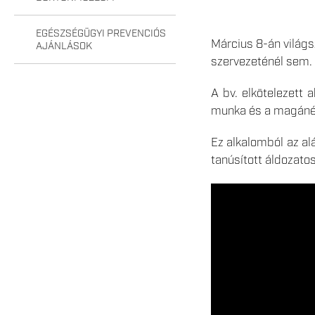
EGÉSZSÉGÜGYI PREVENCIÓS
Március 8-án világs
AJÁNLÁSOK
szervezeténél sem.
A bv. elkötelezett
munka és a magánél
Ez alkalomból az al
tanúsított áldozato