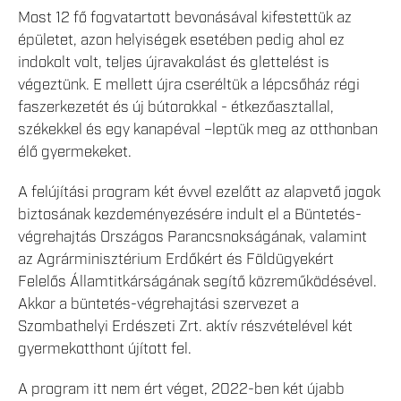
Most 12 fő fogvatartott bevonásával kifestettük az
épületet, azon helyiségek esetében pedig ahol ez
indokolt volt, teljes újravakolást és glettelést is
végeztünk. E mellett újra cseréltük a lépcsőház régi
faszerkezetét és új bútorokkal - étkezőasztallal,
székekkel és egy kanapéval –leptük meg az otthonban
élő gyermekeket.
A felújítási program két évvel ezelőtt az alapvető jogok
biztosának kezdeményezésére indult el a Büntetés-
végrehajtás Országos Parancsnokságának, valamint
az Agrárminisztérium Erdőkért és Földügyekért
Felelős Államtitkárságának segítő közreműködésével.
Akkor a büntetés-végrehajtási szervezet a
Szombathelyi Erdészeti Zrt. aktív részvételével két
gyermekotthont újított fel.
A program itt nem ért véget, 2022-ben két újabb