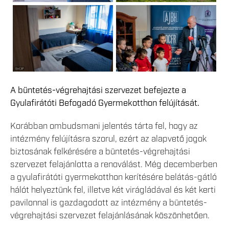
A büntetés-végrehajtási szervezet befejezte a
Gyulafirátóti Befogadó Gyermekotthon felújítását.
Korábban ombudsmani jelentés tárta fel, hogy az
intézmény felújításra szorul, ezért az alapvető jogok
biztosának felkérésére a büntetés-végrehajtási
szervezet felajánlotta a renoválást. Még decemberben
a gyulafirátóti gyermekotthon kerítésére belátás-gátló
hálót helyeztünk fel, illetve két virágládával és két kerti
pavilonnal is gazdagodott az intézmény a büntetés-
végrehajtási szervezet felajánlásának köszönhetően.