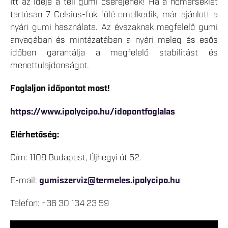
Itt az ideje a téli gumi cseréjének! Ha a hőmérséklet
tartósan 7 Celsius-fok fölé emelkedik, már ajánlott a
nyári gumi használata. Az évszaknak megfelelő gumi
anyagában és mintázatában a nyári meleg és esős
időben garantálja a megfelelő stabilitást és
menettulajdonságot.
Foglaljon időpontot most!
https://www.ipolycipo.hu/idopontfoglalas
Elérhetőség:
Cím: 1108 Budapest, Újhegyi út 52.
E-mail:
gumiszerviz@termeles.ipolycipo.hu
Telefon: +36 30 134 23 59