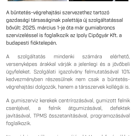
A büntetés-végrehajtási szervezethez tartozó
gazdasági társaságinak palettája új szolgáltatással
bővült: 2025. március 1-je óta már gumiabroncs
szervizeléssel is foglalkozik az Ipoly Cipőgyár Kft. a
budapesti fióktelepén.
A szolgáltatás mindenki számára elérhető,
versenyképes árakkal várják a jelenlegi és a jövőbeli
ügyfeleket. Szolgálati igazolvány felmutatásával 10%
kedvezményben részesülnek nem csak a büntetés-
végrehajtási dolgozók, hanem a társszervek kollégái is.
A gumiszerviz kerekek centrírozásával, gumizott felnik
cseréjével, a felnik átgumizásával, defektek
javításával, TPMS összetanításával, programozásával
foglalkozik.