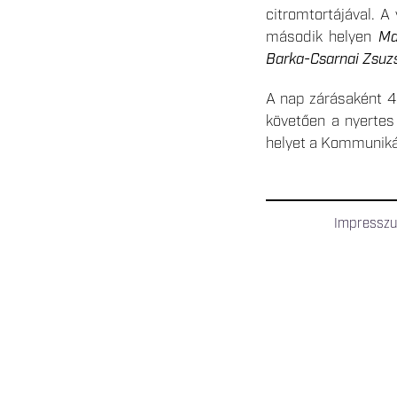
citromtortájával. A
második helyen
Ma
Barka-Csarnai Zsuz
A nap zárásaként 4
követően a nyertes
helyet a Kommunikác
Impressz