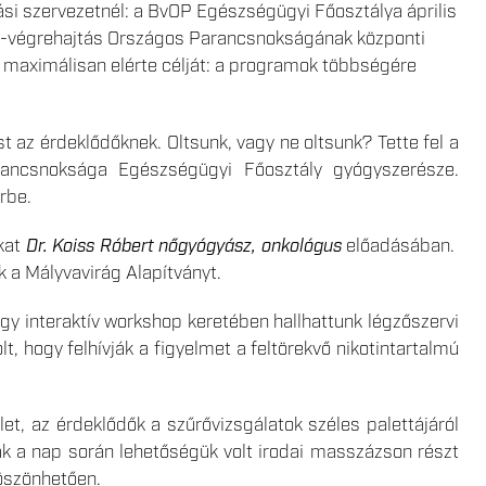
ási szervezetnél: a BvOP Egészségügyi Főosztálya április
és-végrehajtás Országos Parancsnokságának központi
i maximálisan elérte célját: a programok többségére
t az érdeklődőknek. Oltsunk, vagy ne oltsunk? Tette fel a
rancsnoksága Egészségügyi Főosztály gyógyszerésze.
rbe.
kat
Dr. Koiss Róbert nőgyógyász, onkológus
előadásában.
 a Mályvavirág Alapítványt.
egy interaktív workshop keretében hallhattunk légzőszervi
, hogy felhívják a figyelmet a feltörekvő nikotintartalmú
t, az érdeklődők a szűrővizsgálatok széles palettájáról
nak a nap során lehetőségük volt irodai masszázson részt
szönhetően.