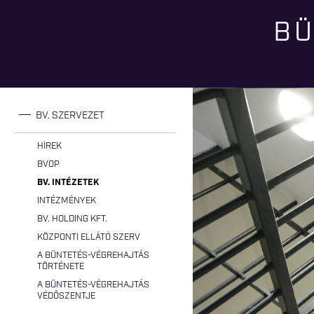
BÜ
Jelenlegi hely
BV. SZERVEZET
HÍREK
BVOP
BV. INTÉZETEK
INTÉZMÉNYEK
BV. HOLDING KFT.
KÖZPONTI ELLÁTÓ SZERV
A BÜNTETÉS-VÉGREHAJTÁS
TÖRTÉNETE
A BÜNTETÉS-VÉGREHAJTÁS
VÉDŐSZENTJE