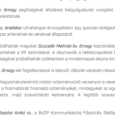
. őrnagy
segítségével általános belgyógyászati vizsgálat 
nkatársak.
z, érsebész
ultrahangos érvizsgálaton egy gyorsan elvégezh
zaz artériáinak és vénáinak állapotáról.
óbálhatták magukat
Szucsáki Melinda bv. őrnagy
koordinálás
ezhettek a VR technikával. A résztvevők a hétköznapokból 
ítségével próbálhatták csökkenteni a mindennapok okozta st
. őrnagy
két foglalkozással is készült: délután vezetett relax
 hagyományteremtő módon süteménysütő versenyre is nevezh
el a finomabbnál finomabb süteményeket, mindegyiket az egé
hatta, majd szavazhatott kedvencére. A legtöbb szavaza
oszlai Anikó ra.
, a BvOP Kommunikációs Főosztály főelőa