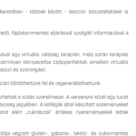
keretében - többek között - testzsír összetételüket is
ető, fájdalommentes eljárással szolgált információval a
ával egy virtuális valóság terápián, mely során terápiás
bármilyen környezetbe csöppenhettek, emellett virtuális
resszt és szorongást.
áción töltődhettünk fel és regenerálódhattunk.
ettek a sütés szerelmesei. A versenyre közel egy tucat
szség jegyében. A kollégák által készített süteményeket
tot elért „cukrászok” értékes nyereményekkel lettek
dója végzett glutén-, gabona-, laktóz- és cukormentes