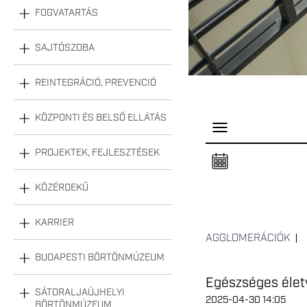
FOGVATARTÁS
SAJTÓSZOBA
REINTEGRÁCIÓ, PREVENCIÓ
KÖZPONTI ÉS BELSŐ ELLÁTÁS
P
a
n
PROJEKTEK, FEJLESZTÉSEK
e
l
n
KÖZÉRDEKŰ
y
i
t
á
KARRIER
s
AGGLOMERÁCIÓK
a
BUDAPESTI BÖRTÖNMÚZEUM
Egészséges életv
SÁTORALJAÚJHELYI
2025-04-30 14:05
BÖRTÖNMÚZEUM