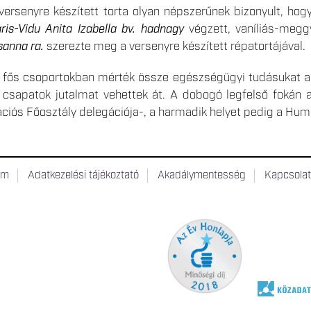
 versenyre készített torta olyan népszerűnek bizonyult, ho
ris-Vidu Anita Izabella bv. hadnagy
végzett, vaníliás-megg
sanna ra.
szerezte meg a versenyre készített répatortájával.
 fős csoportokban mérték össze egészségügyi tudásukat a
 csapatok jutalmat vehettek át. A dobogó legfelső fokán 
iós Főosztály delegációja-, a harmadik helyet pedig a Humá
um
Adatkezelési tájékoztató
Akadálymentesség
Kapcsola