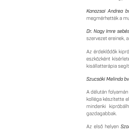
Kanozsai Andrea bv
megmérhették a mu
Dr. Nagy Imre sebés
szervezet ereinek, a
Az érdeklődők kipr
eszközként kísérlet
kisállatterápia seg
Szucsáki Melinda bv
A délután folyamán
kolléga készítette 
mindenki kipróbál
gazdagabbak.
Az első helyen
Szob