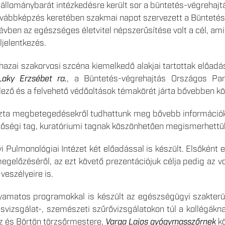
 állománybarát intézkedésre került sor a büntetés-végrehajt
továbbképzés keretében szakmai napot szervezett a Büntet
 évben az egészséges életvitel népszerűsítése volt a cél, am
ljelentkezés.
azai szakorvosi szcéna kiemelkedő alakjai tartottak előadás
Laky Erzsébet ra.
, a Büntetés-végrehajtás Országos Pa
ező és a felvehető védőoltások témakörét járta bővebben kö
ozta megbetegedésekről tudhattunk meg bővebb információ
tőségi tag, kuratóriumi tagnak köszönhetően megismerhettük
 Pulmonológiai Intézet két előadással is készült. Elsőként 
lőzéséről, az ezt követő prezentációjuk célja pedig az volt
veszélyeire is.
amatos programokkal is készült az egészségügyi szakterüle
ásvizsgálat-, szemészeti szűrővizsgálatokon túl a kollégák
z és Börtön törzsőrmestere,
Varga Lajos gyógymasszőrnek
kö