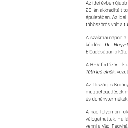
Az idei évben újabb
29-én akkreditált 
épületében. Az idei
többszörös volt a tú
A szakmai napon a h
kérdést
Dr. Nagy-
Előadásában a kötel
A HPV fertőzés ok
Tóth Icó elnök
, veze
Az Országos Korányi
megbetegedések mege
és dohánytermékek 
A nap folyamán foly
válogathattak. Hall
venni a Váci Fegyhá