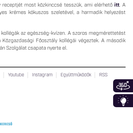
gy receptjét most közkinccsé tesszük, ami elérhető
itt
. A
yes krémes kókuszos szeletével, a harmadik helyezést
 kollégák az egészség-kvízen. A szoros megmérettetést
a Közgazdasági Főosztály kollégái végeztek. A második
n Szolgálat csapata nyerte el.
t
Youtube
Instagram
Együttműködők
RSS