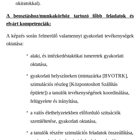
okiratokkal).
A beosztáshoz/munkakörhöz tartozó főbb feladatok és
elvárt kompetenciák:
A képzés során felmerülő valamennyi gyakorlati tevékenységek
oktatása:
alaki, és intézkedéstaktikai ismeretek gyakorlati
oktatása,
gyakorlati helyszíneken (mintazárka [BVOTRK],
szimulációs részleg [Központosított Szállítás
épülete]) a tanulók tevékenységének koordinálása,
felügyelete és irányítása,
a valós élethelyzetekben előforduló szituációk
szemléltetése, gyakorlati oktatása,
a tanulók részére szimulációs feladatok összeállítása,