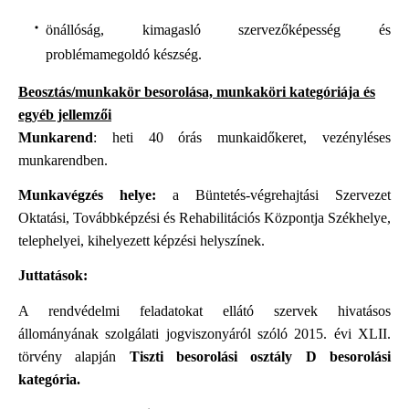
önállóság, kimagasló szervezőképesség és
problémamegoldó készség.
Beosztás/munkakör besorolása, munkaköri kategóriája és
egyéb jellemzői
Munkarend
: heti 40 órás munkaidőkeret, vezényléses
munkarendben.
Munkavégzés helye:
a Büntetés-végrehajtási Szervezet
Oktatási, Továbbképzési és Rehabilitációs Központja Székhelye,
telephelyei, kihelyezett képzési helyszínek.
Juttatások:
A rendvédelmi feladatokat ellátó szervek hivatásos
állományának szolgálati jogviszonyáról szóló 2015. évi XLII.
törvény alapján
Tiszti besorolási osztály D besorolási
kategória.