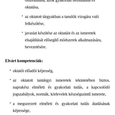
összeállítása, azok gyakorlati bemutatása és
oktatása,
az oktatott tárgyakban a tanulók vizsgára való
felkészítése,
javaslat készítése az oktatást és az ismeretek
elsajátítását elősegítő módszerek alkalmazására,
bevezetésére.
Elvárt kompetenciák:
oktatói előadói képesség,
az oktatott tantárgyi ismeretek tekintetében biztos,
naprakész elméleti és gyakorlati tudás, a kapcsolódó
jogszabályok, normák, körlevelek készségszintű ismerete,
a megszerzett elméleti és gyakorlati tudás átadásának
képessége,