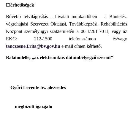
Elérhetőségek
Bővebb felvilágosítás – hivatali munkaidőben – a Büntetés-
végrehajtási Szervezet Oktatási, Továbbképzési, Rehabilitációs
Központ személyügyi szakterületén a 06-1/261-7011, vagy az
EKG: 212-1500 telefonszámon és/vagy
tanczosne.f.rita@bv.gov.hu
e-mail címen kérhető.
Balatonlelle, „az elektronikus dátumbélyegző szerint”
Győri Levente bv. alezredes
megbízott igazgató