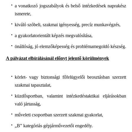
a vonatkozó jogszabályok és belső intézkedések naprakész
ismerete,
kiváló szóbeli, szakmai igényesség, precíz munkavégzés,
a gyakorlatorientált képzés megvalósítása,
önállóság, jó elemzőképesség és problémamegoldó készség.
A pályázat elbírálásánál előnyt jelentő körülmények
körlet- vagy biztonsági főfelügyelői beosztásban szerzett
szakmai tapasztalat,
küzdősportban, valamint intézkedéstaktikai eljárásokban
való jártasság,
műveleti csoportban szerzett szakmai gyakorlat,
„B” kategóriás gépjárművezetői engedély.