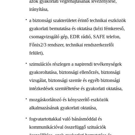
azok gyakorlati végrehajtásának levezénylése,
irányítása,
a biztonsági szakterületet érintő technikai eszközök
gyakorlati bemutatása és oktatása (kézi fémkereső,
csomagvizsgáló gép, EDR rádió, SAFE telefon,
Főnix2/3 rendszer, technikai rendszerkezelői
felület),
szimulációs részlegen a napirendi tevékenységek
gyakoroltatása, biztonsági ellenőrzés, biztonsági
vizsgálat, biztonsági szemle és egyéb biztonsági
intézkedések szemléltetése és gyakorlati oktatása,
mozgáskorlátozó és kényszerítő eszközök
alkalmazásának gyakorlati oktatása,
fogvatartottakkal való bánásmóddal és
kommunikációval összefüggő szituációk