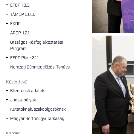
EFOP 1.3.3.
TÁMOP 5.6.3.
EKOP
ÁROP-1.2.1.
Országos Közfoglalkoztatási
Program
EFOP Plusz 3.1.1.
Nemzeti Bűnmegelőzési Tanács
Közérdekű
Közérdekű adatok
Jogszabályok
Kutatóknak, szakdolgozóknak
Magyar Börtönügyi Társaság
Karrier