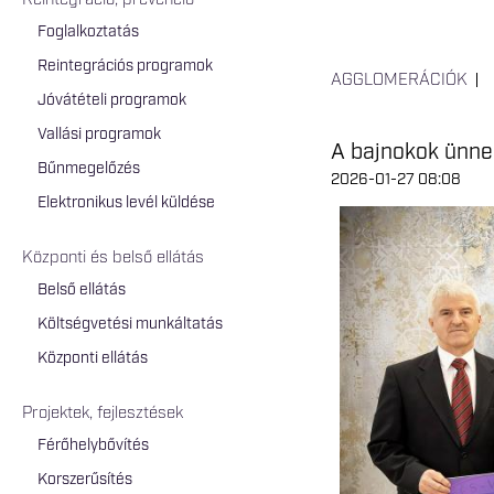
Reintegráció, prevenció
Foglalkoztatás
Reintegrációs programok
AGGLOMERÁCIÓK
Jóvátételi programok
Vallási programok
A bajnokok ünne
Bűnmegelőzés
2026-01-27 08:08
Elektronikus levél küldése
Központi és belső ellátás
Belső ellátás
Költségvetési munkáltatás
Központi ellátás
Projektek, fejlesztések
Férőhelybővítés
Korszerűsítés