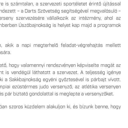
e is számtalan, a szervezeti sportéletet érintő újítással
ndezett – a Darts Szövetség segítségével megvalósuló –
rseny szervezésére vállalkozik az intézmény, ahol az
ovemberben Úszóbajnokság is helyet kap majd a programok
, akik a napi megterhelő feladat-végrehajtás mellett
ására.
ető, hogy valamennyi rendezvényen képviselte magát az
nt is vendégül láthatott a szervezet. A teljesség igénye
ki a Sakkbajnokság egyéni győztesével is párbajt vívott.
piai ezüstérmes judo versenyző, az atlétika versenyen
és pár biztató gondolattal is meglepte a versenyzőket.
lóan szoros küzdelem alakuljon ki, és bízunk benne, hogy