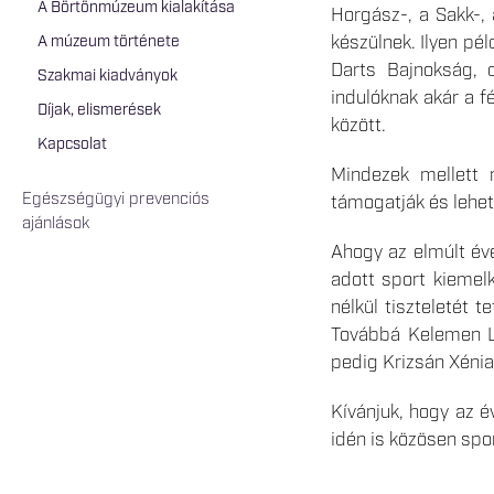
A Börtönmúzeum kialakítása
Horgász-, a Sakk-, 
készülnek. Ilyen p
A múzeum története
Darts Bajnokság, 
Szakmai kiadványok
indulóknak akár a f
Díjak, elismerések
között.
Kapcsolat
Mindezek mellett 
Egészségügyi prevenciós
támogatják és lehető
ajánlások
Ahogy az elmúlt év
adott sport kiemelk
nélkül tiszteletét 
Továbbá Kelemen Lá
pedig Krizsán Xénia
Kívánjuk, hogy az é
idén is közösen spo