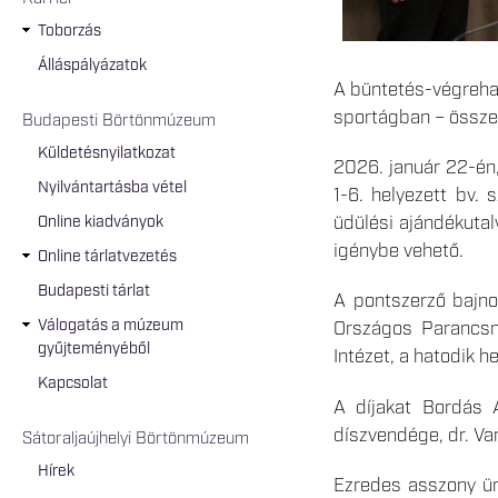
Toborzás
Álláspályázatok
A büntetés-végreha
sportágban – összes
Budapesti Börtönmúzeum
Küldetésnyilatkozat
2026. január 22-én
Nyilvántartásba vétel
1-6. helyezett bv. 
üdülési ajándékutal
Online kiadványok
igénybe vehető.
Online tárlatvezetés
Budapesti tárlat
A pontszerző bajno
Válogatás a múzeum
Országos Parancsn
gyűjteményéből
Intézet, a hatodik 
Kapcsolat
A díjakat Bordás 
díszvendége, dr. Va
Sátoraljaújhelyi Börtönmúzeum
Hírek
Ezredes asszony ün