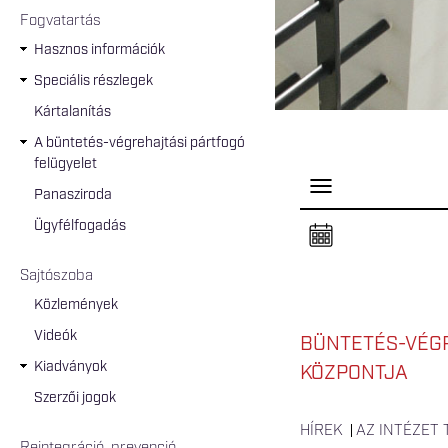
Fogvatartás
Hasznos információk
Speciális részlegek
Kártalanítás
A büntetés-végrehajtási pártfogó
felügyelet
P
Panasziroda
a
n
Ügyfélfogadás
e
l
n
Sajtószoba
y
i
Közlemények
t
á
Videók
s
BÜNTETÉS-VÉGR
a
Kiadványok
KÖZPONTJA
Szerzői jogok
HÍREK
AZ INTÉZET