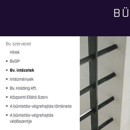
BÜ
Jelenlegi hely
Bv. szervezet
Hírek
BvOP
Bv. intézetek
Intézmények
Bv. Holding Kft.
Központi Ellátó Szerv
A büntetés-végrehajtás története
A büntetés-végrehajtás
védőszentje