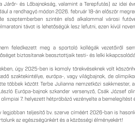
a Járőr- és Lőbajnokság, valamint a Terepfutás) az idei évr
éldául a rendhagyó módon 2026. február 18-án először megre
de szeptemberben szintén első alkalommal városi futóve
élmaratoni távot is lehetőségük lesz lefutni, ezen kívül n
nem feledkezett meg a sportoló kollégák vezetőiről sem
séget biztosítanak beosztottjaik testi- és lelki kikapcsolód
ekben, úgy 2025-ben is komoly törekvéseknek volt köszönh
edő szaktekintélye, európa-, vagy világbajnok, de olimpiko
tette többek között Terbe Julianna nemzetközi sakkmester, a
szló Európa-bajnok szkander versenyző, Csák József olim
 olimpiai 7. helyezett hétpróbázó vezényelte a bemelegítést 
v legjobban teljesítő bv. szerve címéért 2026-ban is hason
rtolunk az egészségünkért és a közösségi élményekért!