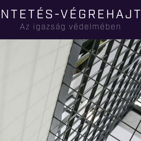
Ugrás a
NTETÉS-VÉGREHAJ
tartalomra
Az igazság védelmében