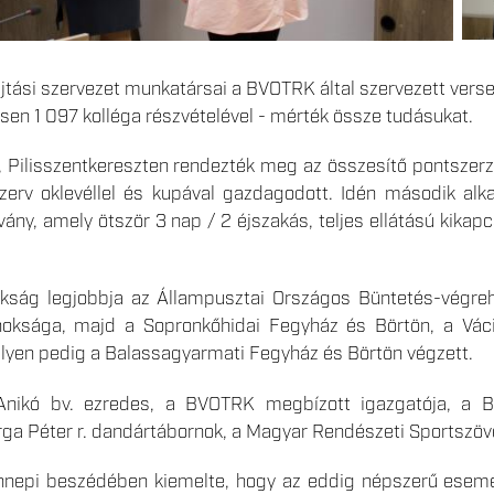
jtási szervezet munkatársai a BVOTRK által szervezett vers
en 1 097 kolléga részvételével - mérték össze tudásukat.
, Pilisszentkereszten rendezték meg az összesítő pontszer
szerv oklevéllel és kupával gazdagodott. Idén második alk
vány, amely ötször 3 nap / 2 éjszakás, teljes ellátású kik
kság legjobbja az Állampusztai Országos Büntetés-végrehaj
oksága, majd a Sopronkőhidai Fegyház és Börtön, a Váci
helyen pedig a Balassagyarmati Fegyház és Börtön végzett.
Anikó bv. ezredes, a BVOTRK megbízott igazgatója, a B
rga Péter r. dandártábornok, a Magyar Rendészeti Sportszöv
nepi beszédében kiemelte, hogy az eddig népszerű esemén