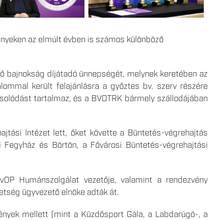
enyeken az elmúlt évben is számos különböző
ző bajnokság díjátadó ünnepségét, melynek keretében az
alommal került felajánlásra a győztes bv. szerv részére
apcsolódást tartalmaz, és a BVOTRK bármely szállodájában
tási Intézet lett, őket követte a Büntetés-végrehajtás
 Fegyház és Börtön, a Fővárosi Büntetés-végrehajtási
vOP Humánszolgálat vezetője, valamint a rendezvény
etség ügyvezető elnöke adták át.
yek mellett (mint a Küzdősport Gála, a Labdarúgó-, a