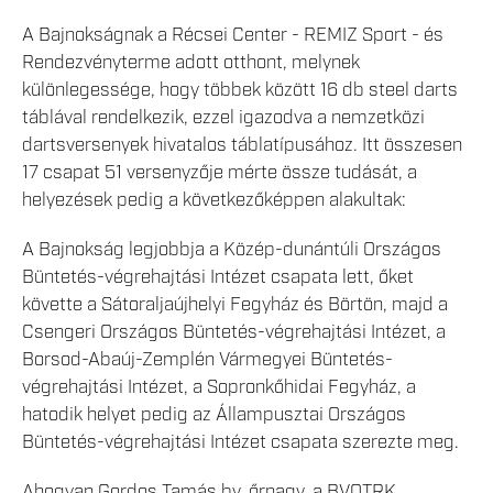
A Bajnokságnak a Récsei Center - REMIZ Sport - és
Rendezvényterme adott otthont, melynek
különlegessége, hogy többek között 16 db steel darts
táblával rendelkezik, ezzel igazodva a nemzetközi
dartsversenyek hivatalos táblatípusához. Itt összesen
17 csapat 51 versenyzője mérte össze tudását, a
helyezések pedig a következőképpen alakultak:
A Bajnokság legjobbja a Közép-dunántúli Országos
Büntetés-végrehajtási Intézet csapata lett, őket
követte a Sátoraljaújhelyi Fegyház és Börtön, majd a
Csengeri Országos Büntetés-végrehajtási Intézet, a
Borsod-Abaúj-Zemplén Vármegyei Büntetés-
végrehajtási Intézet, a Sopronkőhidai Fegyház, a
hatodik helyet pedig az Állampusztai Országos
Büntetés-végrehajtási Intézet csapata szerezte meg.
Ahogyan Gordos Tamás bv. őrnagy, a BVOTRK