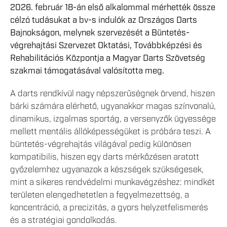
2026. február 18-án első alkalommal mérhették össze
célzó tudásukat a bv-s indulók az Országos Darts
Bajnokságon, melynek szervezését a Büntetés-
végrehajtási Szervezet Oktatási, Továbbképzési és
Rehabilitációs Központja a Magyar Darts Szövetség
szakmai támogatásával valósította meg.
A darts rendkívül nagy népszerűségnek örvend, hiszen
bárki számára elérhető, ugyanakkor magas színvonalú,
dinamikus, izgalmas sportág, a versenyzők ügyessége
mellett mentális állóképességüket is próbára teszi. A
büntetés-végrehajtás világával pedig különösen
kompatibilis, hiszen egy darts mérkőzésen aratott
győzelemhez ugyanazok a készségek szükségesek,
mint a sikeres rendvédelmi munkavégzéshez: mindkét
területen elengedhetetlen a fegyelmezettség, a
koncentráció, a precizitás, a gyors helyzetfelismerés
és a stratégiai gondolkodás.