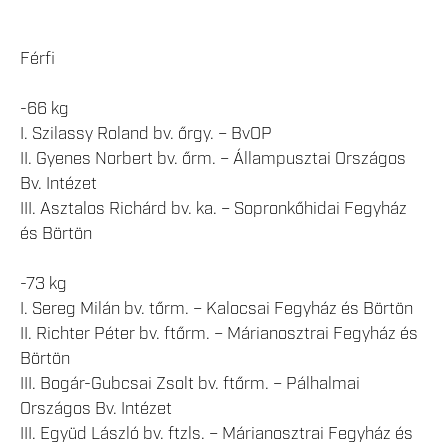
Férfi
-66 kg
I. Szilassy Roland bv. őrgy. – BvOP
II. Gyenes Norbert bv. őrm. – Állampusztai Országos
Bv. Intézet
III. Asztalos Richárd bv. ka. – Sopronkőhidai Fegyház
és Börtön
-73 kg
I. Sereg Milán bv. tőrm. – Kalocsai Fegyház és Börtön
II. Richter Péter bv. ftőrm. – Márianosztrai Fegyház és
Börtön
III. Bogár-Gubcsai Zsolt bv. ftőrm. – Pálhalmai
Országos Bv. Intézet
III. Együd László bv. ftzls. – Márianosztrai Fegyház és