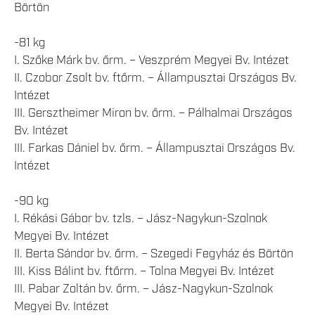
Börtön
-81 kg
I. Szőke Márk bv. őrm. – Veszprém Megyei Bv. Intézet
II. Czobor Zsolt bv. ftőrm. – Állampusztai Országos Bv.
Intézet
III. Gersztheimer Miron bv. őrm. – Pálhalmai Országos
Bv. Intézet
III. Farkas Dániel bv. őrm. – Állampusztai Országos Bv.
Intézet
-90 kg
I. Rékási Gábor bv. tzls. – Jász-Nagykun-Szolnok
Megyei Bv. Intézet
II. Berta Sándor bv. őrm. – Szegedi Fegyház és Börtön
III. Kiss Bálint bv. ftőrm. – Tolna Megyei Bv. Intézet
III. Pabar Zoltán bv. őrm. – Jász-Nagykun-Szolnok
Megyei Bv. Intézet