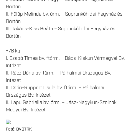
Börtön
II. Fülöp Melinda bv. őrm. – Sopronkőhidai Fegyház és
Börtön
III. Takács-Kiss Beáta – Sopronkőhidai Fegyház és
Börtön
+78 kg
I. Szabó Tímea bv. ftőrm. – Bács-Kiskun Vármegyei Bv.
Intézet
II. Rácz Dória bv. tőrm. – Pálhalmai Országos Bv.
intézet
II. Csóri-Ruppert Csilla bv. ftőrm. – Pálhalmai
Országos Bv. Intézet
II. Lapu Gabriella bv. őrm. – Jász-Nagykun-Szolnok
Megyei Bv. Intézet
Fotó: BVOTRK