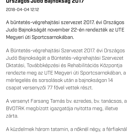
Országos Judo Bajnokság 2017
2018-04-04 12:12
A büntetés-végrehajtási szervezet 2017. évi Országos
Judo Bajnokságát november 22-én rendezték az UTE
Megyeri úti Sportcsarnokában.
A Büntetés-végrehajtási Szervezet 2017. évi Országos
Judó Bajnokságát a Büntetés-végrehajtási Szervezet
Oktatási, Továbbképzési és Rehabilitációs Központja
rendezte meg az UTE Megyeri úti Sportcsarnokában, a
mérlegelés és sorsolások után a bajnokságon 14
csapat versenyzői 77 fővel vettek részt.
A versenyt Farsang Tamás bv. ezredes, bv. tanácsos, a
BVOTRK megbízott igazgatója nyitotta meg, illetve
zárta.
A küzdelmek három tatamin, a nőknél négy, a férfiaknál