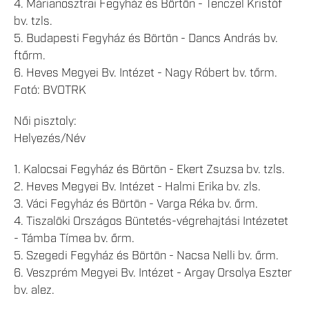
4. Márianosztrai Fegyház és Börtön - Tenczel Kristóf
bv. tzls.
5. Budapesti Fegyház és Börtön - Dancs András bv.
ftőrm.
6. Heves Megyei Bv. Intézet - Nagy Róbert bv. tőrm.
Fotó: BVOTRK
Női pisztoly:
Helyezés/Név
1. Kalocsai Fegyház és Börtön - Ekert Zsuzsa bv. tzls.
2. Heves Megyei Bv. Intézet - Halmi Erika bv. zls.
3. Váci Fegyház és Börtön - Varga Réka bv. őrm.
4. Tiszalöki Országos Büntetés-végrehajtási Intézetet
- Támba Tímea bv. őrm.
5. Szegedi Fegyház és Börtön - Nacsa Nelli bv. őrm.
6. Veszprém Megyei Bv. Intézet - Argay Orsolya Eszter
bv. alez.