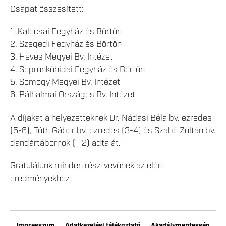
Csapat összesített:
1. Kalocsai Fegyház és Börtön
2. Szegedi Fegyház és Börtön
3. Heves Megyei Bv. Intézet
4. Sopronkőhidai Fegyház és Börtön
5. Somogy Megyei Bv. Intézet
6. Pálhalmai Országos Bv. Intézet
A díjakat a helyezetteknek Dr. Nádasi Béla bv. ezredes
(5-6), Tóth Gábor bv. ezredes (3-4) és Szabó Zoltán bv.
dandártábornok (1-2) adta át.
Gratulálunk minden résztvevőnek az elért
eredményekhez!
Impresszum
Adatkezelési tájékoztató
Akadálymentesség