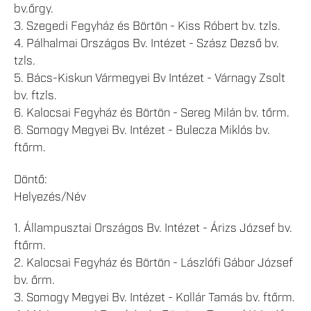
bv.őrgy.
3. Szegedi Fegyház és Börtön - Kiss Róbert bv. tzls.
4. Pálhalmai Országos Bv. Intézet - Szász Dezső bv.
tzls.
5. Bács-Kiskun Vármegyei Bv Intézet - Várnagy Zsolt
bv. ftzls.
6. Kalocsai Fegyház és Börtön - Sereg Milán bv. tőrm.
6. Somogy Megyei Bv. Intézet - Bulecza Miklós bv.
ftőrm.
Döntő:
Helyezés/Név
1. Állampusztai Országos Bv. Intézet - Árizs József bv.
ftőrm.
2. Kalocsai Fegyház és Börtön - Lászlófi Gábor József
bv. őrm.
3. Somogy Megyei Bv. Intézet - Kollár Tamás bv. ftőrm.