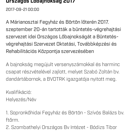
Országos Lőbajnokság 2017
2017-09-21 00:00
A Márianosztai Fegyház és Börtön lőterén 2017.
szeptember 20-án tartották a büntetés-végrehajtási
szervezet idei Országos Lőbajnokságát a Büntetés-
végrehajtási Szervezet Oktatási, Továbbképzési és
Rehabilitációs Központja szervezésében
A bajnokság megújult versenyszámokkal és harminc
csapat részvételével zajlott, melyet Szabó Zoltán bv.
dandártábornok, a BVOTRK igazgatója nyitott meg.
Kvalifikáció:
Helyezés/Név
1. Sopronkőhidai Fegyház és Börtön - Szívós Balázs bv.
ftőrm.
2. Szombathelyi Országos Bv Intézet - Bódizs Tibor