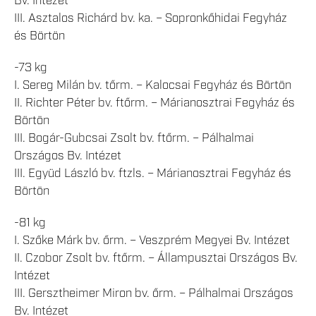
Bv. Intézet
III. Asztalos Richárd bv. ka. – Sopronkőhidai Fegyház
és Börtön
-73 kg
I. Sereg Milán bv. tőrm. – Kalocsai Fegyház és Börtön
II. Richter Péter bv. ftőrm. – Márianosztrai Fegyház és
Börtön
III. Bogár-Gubcsai Zsolt bv. ftőrm. – Pálhalmai
Országos Bv. Intézet
III. Együd László bv. ftzls. – Márianosztrai Fegyház és
Börtön
-81 kg
I. Szőke Márk bv. őrm. – Veszprém Megyei Bv. Intézet
II. Czobor Zsolt bv. ftőrm. – Állampusztai Országos Bv.
Intézet
III. Gersztheimer Miron bv. őrm. – Pálhalmai Országos
Bv. Intézet