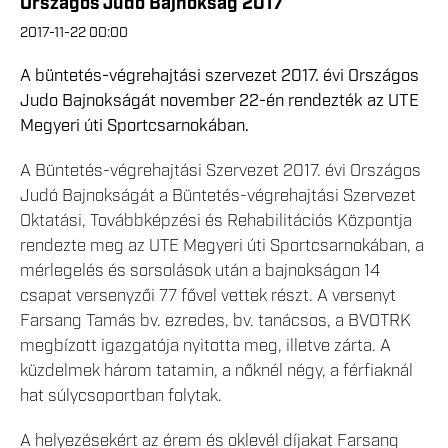
Országos Judo Bajnokság 2017
2017-11-22 00:00
A büntetés-végrehajtási szervezet 2017. évi Országos
Judo Bajnokságát november 22-én rendezték az UTE
Megyeri úti Sportcsarnokában.
A Büntetés-végrehajtási Szervezet 2017. évi Országos
Judó Bajnokságát a Büntetés-végrehajtási Szervezet
Oktatási, Továbbképzési és Rehabilitációs Központja
rendezte meg az UTE Megyeri úti Sportcsarnokában, a
mérlegelés és sorsolások után a bajnokságon 14
csapat versenyzői 77 fővel vettek részt. A versenyt
Farsang Tamás bv. ezredes, bv. tanácsos, a BVOTRK
megbízott igazgatója nyitotta meg, illetve zárta. A
küzdelmek három tatamin, a nőknél négy, a férfiaknál
hat súlycsoportban folytak.
A helyezésekért az érem és oklevél díjakat Farsang