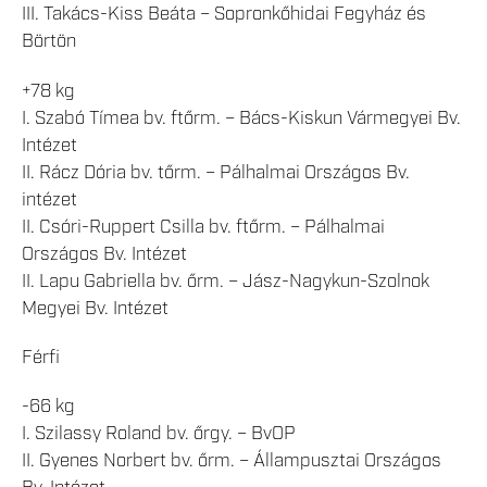
III. Takács-Kiss Beáta – Sopronkőhidai Fegyház és
Börtön
+78 kg
I. Szabó Tímea bv. ftőrm. – Bács-Kiskun Vármegyei Bv.
Intézet
II. Rácz Dória bv. tőrm. – Pálhalmai Országos Bv.
intézet
II. Csóri-Ruppert Csilla bv. ftőrm. – Pálhalmai
Országos Bv. Intézet
II. Lapu Gabriella bv. őrm. – Jász-Nagykun-Szolnok
Megyei Bv. Intézet
Férfi
-66 kg
I. Szilassy Roland bv. őrgy. – BvOP
II. Gyenes Norbert bv. őrm. – Állampusztai Országos