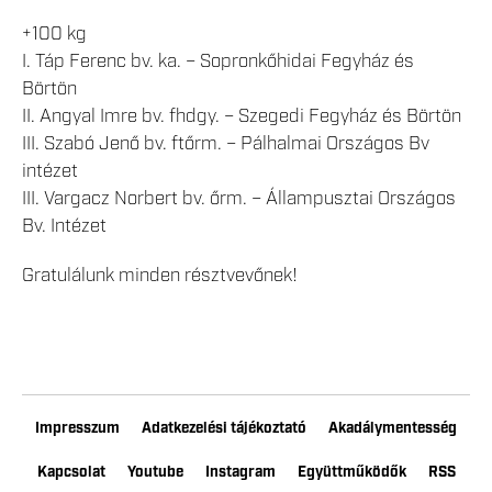
+100 kg
I. Táp Ferenc bv. ka. – Sopronkőhidai Fegyház és
Börtön
II. Angyal Imre bv. fhdgy. – Szegedi Fegyház és Börtön
III. Szabó Jenő bv. ftőrm. – Pálhalmai Országos Bv
intézet
III. Vargacz Norbert bv. őrm. – Állampusztai Országos
Bv. Intézet
Gratulálunk minden résztvevőnek!
Impresszum
Adatkezelési tájékoztató
Akadálymentesség
Kapcsolat
Youtube
Instagram
Együttműködők
RSS