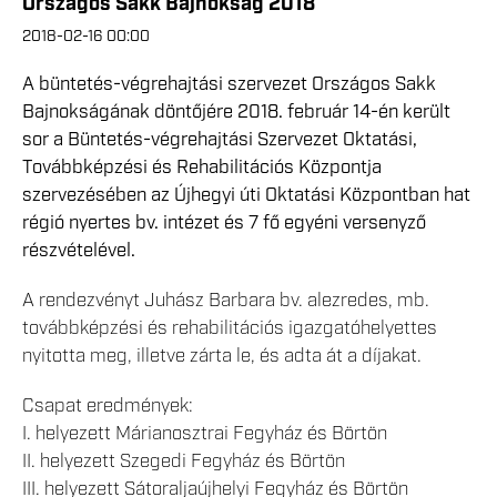
Országos Sakk Bajnokság 2018
2018-02-16 00:00
A büntetés-végrehajtási szervezet Országos Sakk
Bajnokságának döntőjére 2018. február 14-én került
sor a Büntetés-végrehajtási Szervezet Oktatási,
Továbbképzési és Rehabilitációs Központja
szervezésében az Újhegyi úti Oktatási Központban hat
régió nyertes bv. intézet és 7 fő egyéni versenyző
részvételével.
A rendezvényt Juhász Barbara bv. alezredes, mb.
továbbképzési és rehabilitációs igazgatóhelyettes
nyitotta meg, illetve zárta le, és adta át a díjakat.
Csapat eredmények:
I. helyezett Márianosztrai Fegyház és Börtön
II. helyezett Szegedi Fegyház és Börtön
III. helyezett Sátoraljaújhelyi Fegyház és Börtön