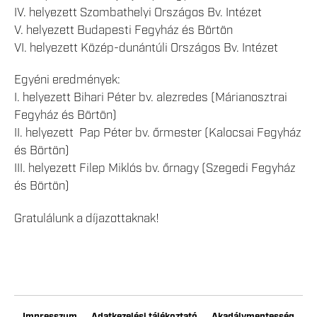
IV. helyezett Szombathelyi Országos Bv. Intézet
V. helyezett Budapesti Fegyház és Börtön
VI. helyezett Közép-dunántúli Országos Bv. Intézet
Egyéni eredmények:
I. helyezett Bihari Péter bv. alezredes (Márianosztrai
Fegyház és Börtön)
II. helyezett Pap Péter bv. őrmester (Kalocsai Fegyház
és Börtön)
III. helyezett Filep Miklós bv. őrnagy (Szegedi Fegyház
és Börtön)
Gratulálunk a díjazottaknak!
Impresszum
Adatkezelési tájékoztató
Akadálymentesség