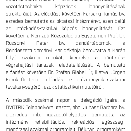
vezetéstechnikai képzések lebonyolításának
struktúráját. Az előadást követően Farsang Tamás bv.
ezredes bemutatta az oktatási intézményt, ezen belül
az intézkedés-taktikai képzés lebonyolítását. Ezt
követően a Nemzeti Közszolgálati Egyetemen Prof. Dr.
Ruzsonyi Péter bv. dandártábornok, a
Rendészettudományi Kar dékánja bemutatta a Karán
folyó szakmai munkát, kiemelve a büntetés-
végrehajtási tanszék feladatellátását. A bemutató
előadást követően Dr. Stefan Giebel Úr, illetve Jürgen
Frank Úr tartott előadást az intézményeik szakmai
tevékenységéről, azok statisztikai mutatóiról.
A második szakmai napon a delegáció Igalra, a
BVOTRK Telephelyére utazott, ahol Juhász Barbara bv.
alezredes mb. igazgatóhelyettes bemutatta az
intézmény rehabilitációs, rekreációs, egészség-
megőrzési szakmai programjait. Délutáni programként