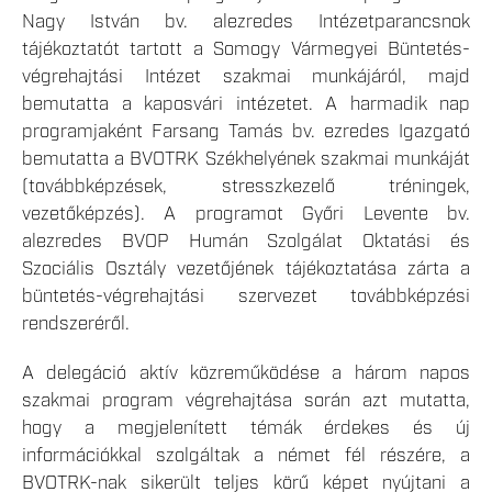
Nagy István bv. alezredes Intézetparancsnok
tájékoztatót tartott a Somogy Vármegyei Büntetés-
végrehajtási Intézet szakmai munkájáról, majd
bemutatta a kaposvári intézetet. A harmadik nap
programjaként Farsang Tamás bv. ezredes Igazgató
bemutatta a BVOTRK Székhelyének szakmai munkáját
(továbbképzések, stresszkezelő tréningek,
vezetőképzés). A programot Győri Levente bv.
alezredes BVOP Humán Szolgálat Oktatási és
Szociális Osztály vezetőjének tájékoztatása zárta a
büntetés-végrehajtási szervezet továbbképzési
rendszeréről.
A delegáció aktív közreműködése a három napos
szakmai program végrehajtása során azt mutatta,
hogy a megjelenített témák érdekes és új
információkkal szolgáltak a német fél részére, a
BVOTRK-nak sikerült teljes körű képet nyújtani a