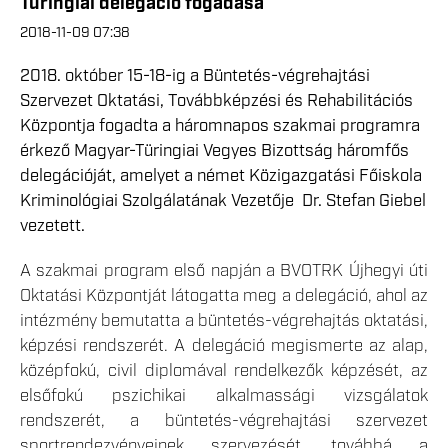
Türingiai delegáció fogadása
2018-11-09 07:38
2018. október 15-18-ig a Büntetés-végrehajtási
Szervezet Oktatási, Továbbképzési és Rehabilitációs
Központja fogadta a háromnapos szakmai programra
érkező Magyar-Türingiai Vegyes Bizottság háromfős
delegációját, amelyet a német Közigazgatási Főiskola
Kriminológiai Szolgálatának Vezetője Dr. Stefan Giebel
vezetett.
A szakmai program első napján a BVOTRK Újhegyi úti
Oktatási Központját látogatta meg a delegáció, ahol az
intézmény bemutatta a büntetés-végrehajtás oktatási,
képzési rendszerét. A delegáció megismerte az alap,
középfokú, civil diplomával rendelkezők képzését, az
elsőfokú pszichikai alkalmassági vizsgálatok
rendszerét, a büntetés-végrehajtási szervezet
sportrendezvényeinek szervezését, továbbá a