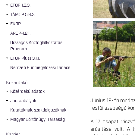
EFOP 1.3.3.
TÁMOP 5.6.3.
EKOP
ÁROP-1.2.1.
Országos Közfoglalkoztatási
Program
EFOP Plusz 3.1.1.
Nemzeti Bűnmegelőzési Tanács
Közérdekű
Közérdekű adatok
Június 19-én rendez
Jogszabályok
festői szépségű kö
Kutatóknak, szakdolgozóknak
Magyar Börtönügyi Társaság
A 17 csapat részvét
erősítése volt. A 
Karrier