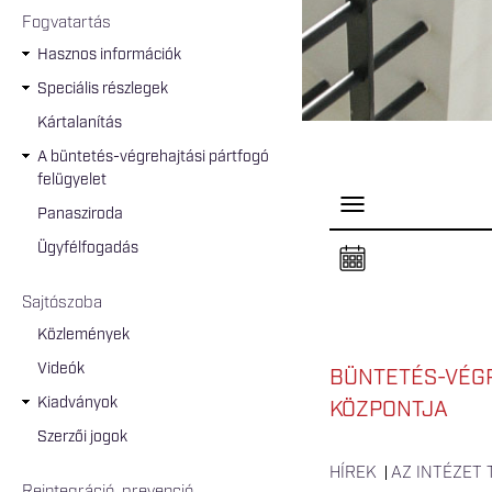
Fogvatartás
Hasznos információk
Speciális részlegek
Kártalanítás
A büntetés-végrehajtási pártfogó
felügyelet
P
Panasziroda
a
n
Ügyfélfogadás
e
l
n
Sajtószoba
y
i
Közlemények
t
á
Videók
s
BÜNTETÉS-VÉGR
a
Kiadványok
KÖZPONTJA
Szerzői jogok
HÍREK
AZ INTÉZET