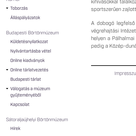
kihívásokkal találk
Toborzás
sportszerűen zajlott
Álláspályázatok
A dobogó legfelső
végrehajtási Intéz
Budapesti Börtönmúzeum
helyen a Pálhalmai
Küldetésnyilatkozat
pedig a Közép-dunán
Nyilvántartásba vétel
Online kiadványok
Online tárlatvezetés
Impressz
Budapesti tárlat
Válogatás a múzeum
gyűjteményéből
Kapcsolat
Sátoraljaújhelyi Börtönmúzeum
Hírek