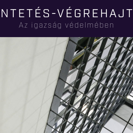
Ugrás a
NTETÉS-VÉGREHAJ
tartalomra
Az igazság védelmében