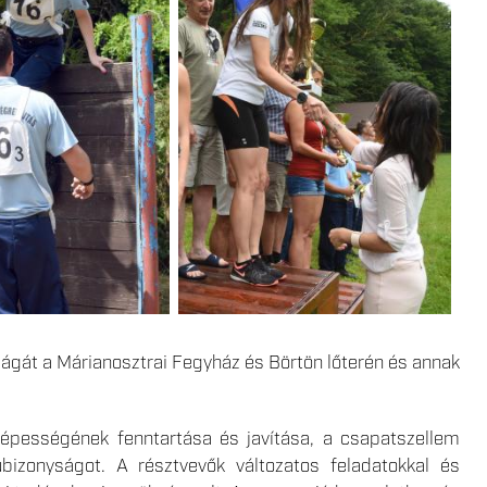
ságát a Márianosztrai Fegyház és Börtön lőterén és annak
lóképességének fenntartása és javítása, a csapatszellem
úbizonyságot. A résztvevők változatos feladatokkal és