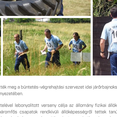
ték meg a büntetés-végrehajtási szervezet idei járőrbajnok
rnyezetében.
elével lebonyolított verseny célja az állomány fizikai ál
háromfős csapatok rendkívüli állóképességről tettek tan