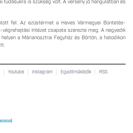
i tudásukra is szükség volt. A verseny jó hangulatban és
atott fel. Az ezüstérmet a Heves Vármegyei Büntetés-
-végrehajtási Intézet csapata szerezte meg. A negyedik
 helyen a Márianosztrai Fegyház és Börtön, a hatodikon
tt.
t
Youtube
Instagram
Együttműködők
RSS