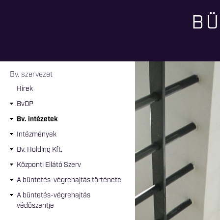
BÜ
Jelenlegi hely
Bv. szervezet
Hírek
BvOP
Bv. intézetek
Intézmények
Bv. Holding Kft.
Központi Ellátó Szerv
A büntetés-végrehajtás története
A büntetés-végrehajtás
védőszentje