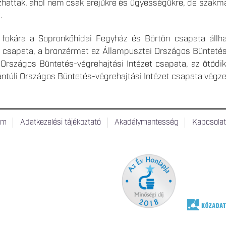
ozhattak, ahol nem csak erejükre és ügyességükre, de szakma
.
 fokára a Sopronkőhidai Fegyház és Börtön csapata állh
et csapata, a bronzérmet az Állampusztai Országos Büntetés
 Országos Büntetés-végrehajtási Intézet csapata, az ötödik
túli Országos Büntetés-végrehajtási Intézet csapata végze
um
Adatkezelési tájékoztató
Akadálymentesség
Kapcsola