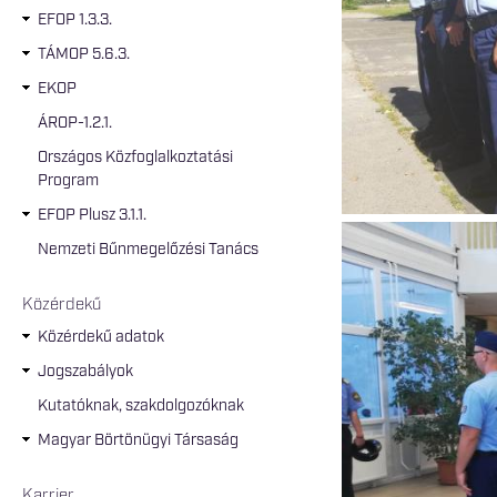
EFOP 1.3.3.
TÁMOP 5.6.3.
EKOP
ÁROP-1.2.1.
Országos Közfoglalkoztatási
Program
EFOP Plusz 3.1.1.
Nemzeti Bűnmegelőzési Tanács
Közérdekű
Közérdekű adatok
Jogszabályok
Kutatóknak, szakdolgozóknak
Magyar Börtönügyi Társaság
Karrier