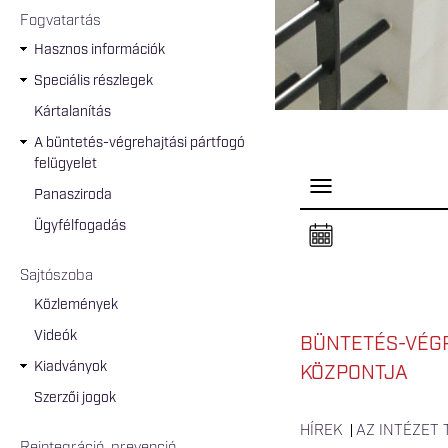
Fogvatartás
Hasznos információk
Speciális részlegek
Kártalanítás
A büntetés-végrehajtási pártfogó
felügyelet
P
Panasziroda
a
n
Ügyfélfogadás
e
l
n
Sajtószoba
y
i
Közlemények
t
á
Videók
s
BÜNTETÉS-VÉGR
a
Kiadványok
KÖZPONTJA
Szerzői jogok
HÍREK
AZ INTÉZET