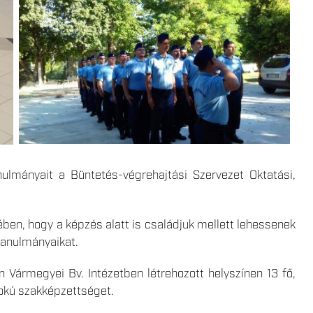
lmányait a Büntetés-végrehajtási Szervezet Oktatási,
en, hogy a képzés alatt is családjuk mellett lehessenek
tanulmányaikat.
ármegyei Bv. Intézetben létrehozott helyszínen 13 fő,
fokú szakképzettséget.