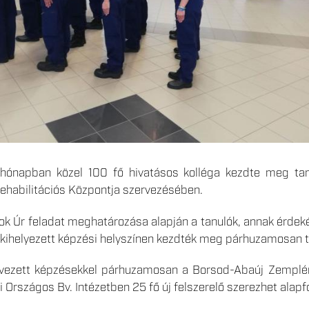
ónapban közel 100 fő hivatásos kolléga kezdte meg tanu
ehabilitációs Központja szervezésében.
 Úr feladat meghatározása alapján a tanulók, annak érdekéb
 kihelyezett képzési helyszínen kezdték meg párhuzamosan 
ezett képzésekkel párhuzamosan a Borsod-Abaúj Zemplén V
 Országos Bv. Intézetben 25 fő új felszerelő szerezhet alap