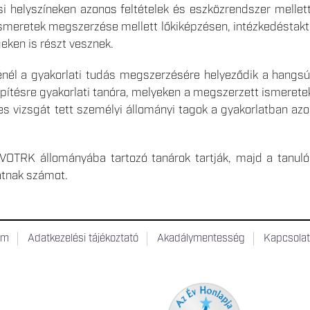
i helyszíneken azonos feltételek és eszközrendszer mellett
 ismeretek megszerzése mellett lőkiképzésen, intézkedéstakti
eken is részt vesznek.
nél a gyakorlati tudás megszerzésére helyeződik a hangsúl
ítésre gyakorlati tanóra, melyeken a megszerzett ismereteke
s vizsgát tett személyi állományi tagok a gyakorlatban az
VOTRK állományába tartozó tanárok tartják, majd a tanuló
atnak számot.
um
Adatkezelési tájékoztató
Akadálymentesség
Kapcsola