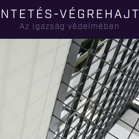
Ugrás a
NTETÉS-VÉGREHAJ
tartalomra
Az igazság védelmében