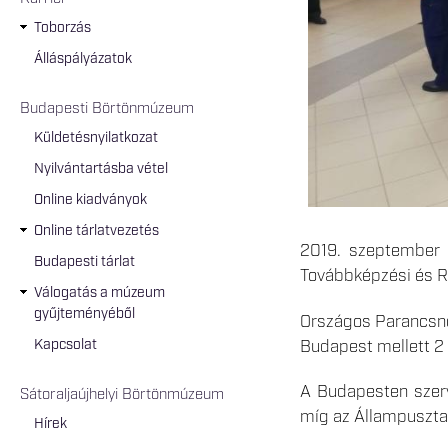
Toborzás
Álláspályázatok
Budapesti Börtönmúzeum
Küldetésnyilatkozat
Nyilvántartásba vétel
Online kiadványok
Online tárlatvezetés
2019. szeptember h
Budapesti tárlat
Továbbképzési és R
Válogatás a múzeum
gyűjteményéből
Országos Parancsnok
Kapcsolat
Budapest mellett 2
A Budapesten szerv
Sátoraljaújhelyi Börtönmúzeum
míg az Állampusztai
Hírek