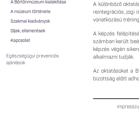
A Börtönmúzeum kialakítása
A különböző oktatás
reintegrációs, jogi
A múzeum története
vonatkozású tréning
Szakmai kiadványok
Díjak, elismerések
A képzés felépítésé
Kapcsolat
számban került beép
képzés végén sikere
Egészségügyi prevenciós
alkalmazni tudják.
ajánlások
Az oktatásokat a B
bizottság előtt adh
Impressz