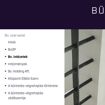
BÜ
Jelenlegi hely
Bv. szervezet
Hírek
BvOP
Bv. intézetek
Intézmények
Bv. Holding Kft.
Központi Ellátó Szerv
A büntetés-végrehajtás története
A büntetés-végrehajtás
védőszentje