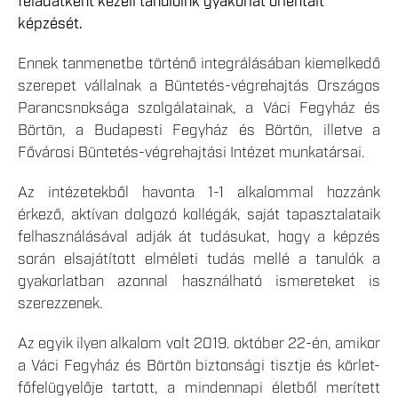
feladatként kezeli tanulóink gyakorlat orientált
képzését.
Ennek tanmenetbe történő integrálásában kiemelkedő
szerepet vállalnak a Büntetés-végrehajtás Országos
Parancsnoksága szolgálatainak, a Váci Fegyház és
Börtön, a Budapesti Fegyház és Börtön, illetve a
Fővárosi Büntetés-végrehajtási Intézet munkatársai.
Az intézetekből havonta 1-1 alkalommal hozzánk
érkező, aktívan dolgozó kollégák, saját tapasztalataik
felhasználásával adják át tudásukat, hogy a képzés
során elsajátított elméleti tudás mellé a tanulók a
gyakorlatban azonnal használható ismereteket is
szerezzenek.
Az egyik ilyen alkalom volt 2019. október 22-én, amikor
a Váci Fegyház és Börtön biztonsági tisztje és körlet-
főfelügyelője tartott, a mindennapi életből merített