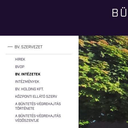
BÜ
Jelenlegi hely
BV. SZERVEZET
HÍREK
BVOP
BV. INTÉZETEK
INTÉZMÉNYEK
BV. HOLDING KFT.
KÖZPONTI ELLÁTÓ SZERV
A BÜNTETÉS-VÉGREHAJTÁS
TÖRTÉNETE
A BÜNTETÉS-VÉGREHAJTÁS
VÉDŐSZENTJE