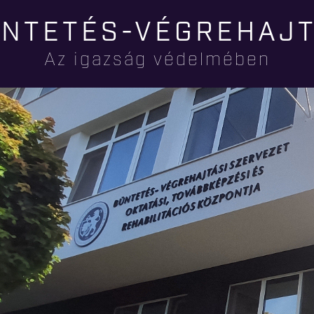
Ugrás a
NTETÉS-VÉGREHAJ
tartalomra
Az igazság védelmében