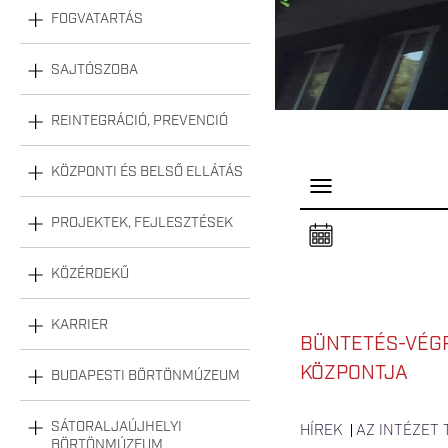
FOGVATARTÁS
SAJTÓSZOBA
REINTEGRÁCIÓ, PREVENCIÓ
KÖZPONTI ÉS BELSŐ ELLÁTÁS
P
a
n
PROJEKTEK, FEJLESZTÉSEK
e
l
n
KÖZÉRDEKŰ
y
i
t
á
KARRIER
s
BÜNTETÉS-VÉGR
a
KÖZPONTJA
BUDAPESTI BÖRTÖNMÚZEUM
SÁTORALJAÚJHELYI
HÍREK
AZ INTÉZET
BÖRTÖNMÚZEUM