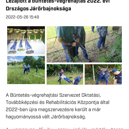
Lezajlott a büntetés-végrehajtás 2022. évi
Országos Járőrbajnoksága
2022-05-26 15:49
A Büntetés-végrehajtási Szervezet Oktatási,
Továbbképzési és Rehabilitációs Központja által
2022-ben újra megszervezésre került a már
hagyományossá vált Járőrbajnokság.