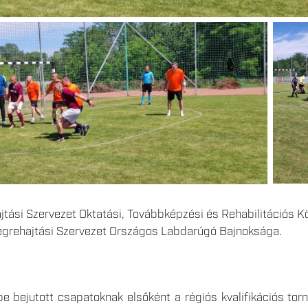
jtási Szervezet Oktatási, Továbbképzési és Rehabilitációs 
végrehajtási Szervezet Országos Labdarúgó Bajnoksága.
 bejutott csapatoknak elsőként a régiós kvalifikációs torn