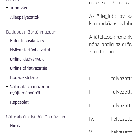
összesen 21 bv. sze
Toborzás
Az 5 legjobb bv. sz
Álláspályázatok
körmérkőzéses lebo
Budapesti Börtönmúzeum
A játékosok rendkívü
Küldetésnyilatkozat
néha pedig az erős
Nyilvántartásba vétel
zárult a torna:
Online kiadványok
Online tárlatvezetés
Budapesti tárlat
I. helyezett: Áll
Válogatás a múzeum
II. helyezett: Sá
gyűjteményéből
Kapcsolat
III. helyezett: S
Sátoraljaújhelyi Börtönmúzeum
IV. helyezett: Pá
Hírek
V. helyezett: Főv