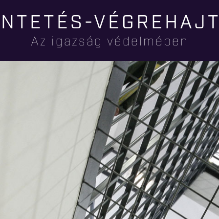
Ugrás a
NTETÉS-VÉGREHAJ
tartalomra
Az igazság védelmében