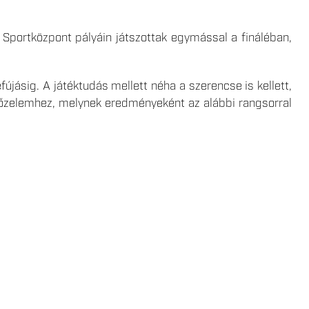
 Sportközpont pályáin játszottak egymással a fináléban,
fújásig. A játéktudás mellett néha a szerencse is kellett,
yőzelemhez, melynek eredményeként az alábbi rangsorral