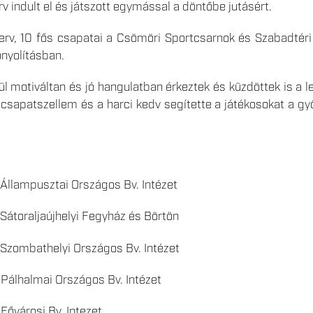
rv indult el és játszott egymással a döntőbe jutásért.
erv, 10 fős csapatai a Csömöri Sportcsarnok és Szabadtéri
nyolításban.
l motiváltan és jó hangulatban érkeztek és küzdöttek is a le
 csapatszellem és a harci kedv segítette a játékosokat a g
ampusztai Országos Bv. Intézet
toraljaújhelyi Fegyház és Börtön
zombathelyi Országos Bv. Intézet
lhalmai Országos Bv. Intézet
árosi Bv. Intezet