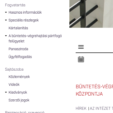
Fogvatartás
Hasznos információk
Speciális részlegek
Kártalanítás
A büntetés-végrehajtási pártfogó
felügyelet
P
Panasziroda
a
n
Ügyfélfogadás
e
l
n
Sajtószoba
y
i
Közlemények
t
á
Videók
s
BÜNTETÉS-VÉGR
a
Kiadványok
KÖZPONTJA
Szerzői jogok
HÍREK
AZ INTÉZET