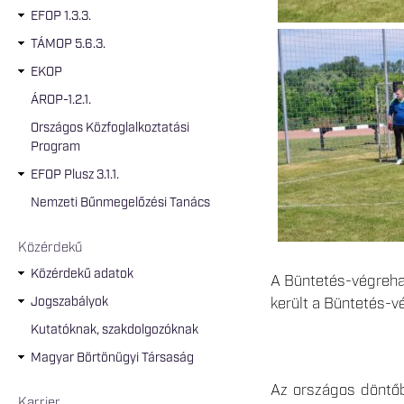
EFOP 1.3.3.
TÁMOP 5.6.3.
EKOP
ÁROP-1.2.1.
Országos Közfoglalkoztatási
Program
EFOP Plusz 3.1.1.
Nemzeti Bűnmegelőzési Tanács
Közérdekű
Közérdekű adatok
A Büntetés-végreha
Jogszabályok
került a Büntetés-
Kutatóknak, szakdolgozóknak
Magyar Börtönügyi Társaság
Az országos döntőbe
Karrier