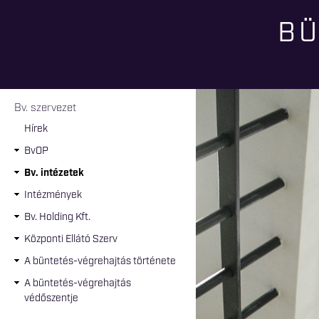
BÜ
Jelenlegi hely
Bv. szervezet
Hírek
BvOP
Bv. intézetek
Intézmények
Bv. Holding Kft.
Központi Ellátó Szerv
A büntetés-végrehajtás története
A büntetés-végrehajtás
védőszentje