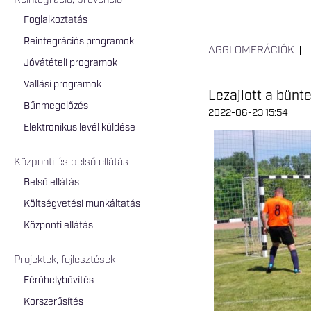
Reintegráció, prevenció
Foglalkoztatás
Reintegrációs programok
AGGLOMERÁCIÓK
Jóvátételi programok
Vallási programok
Lezajlott a bün
Bűnmegelőzés
2022-06-23 15:54
Elektronikus levél küldése
Központi és belső ellátás
Belső ellátás
Költségvetési munkáltatás
Központi ellátás
Projektek, fejlesztések
Férőhelybővítés
Korszerűsítés