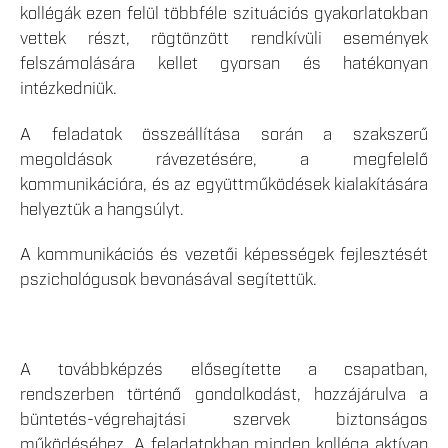
kollégák ezen felül többféle szituációs gyakorlatokban
vettek részt, rögtönzött rendkívüli események
felszámolására kellet gyorsan és hatékonyan
intézkedniük.
A feladatok összeállítása során a szakszerű
megoldások rávezetésére, a megfelelő
kommunikációra, és az együttműködések kialakítására
helyeztük a hangsúlyt.
A kommunikációs és vezetői képességek fejlesztését
pszichológusok bevonásával segítettük.
A továbbképzés elősegítette a csapatban,
rendszerben történő gondolkodást, hozzájárulva a
büntetés-végrehajtási szervek biztonságos
működéséhez. A feladatokban minden kolléga aktívan