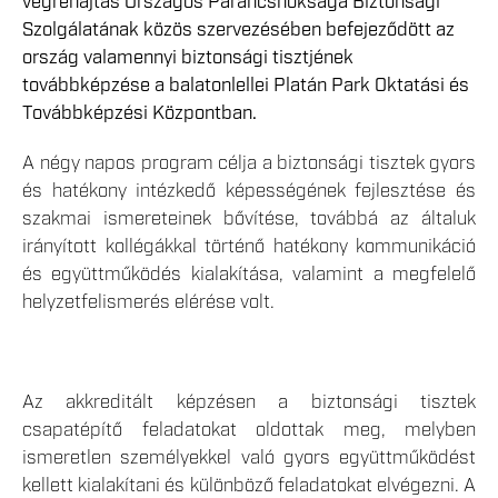
végrehajtás Országos Parancsnoksága Biztonsági
Szolgálatának közös szervezésében befejeződött az
ország valamennyi biztonsági tisztjének
továbbképzése a balatonlellei Platán Park Oktatási és
Továbbképzési Központban.
A négy napos program célja a biztonsági tisztek gyors
és hatékony intézkedő képességének fejlesztése és
szakmai ismereteinek bővítése, továbbá az általuk
irányított kollégákkal történő hatékony kommunikáció
és együttműködés kialakítása, valamint a megfelelő
helyzetfelismerés elérése volt.
Az akkreditált képzésen a biztonsági tisztek
csapatépítő feladatokat oldottak meg, melyben
ismeretlen személyekkel való gyors együttműködést
kellett kialakítani és különböző feladatokat elvégezni. A