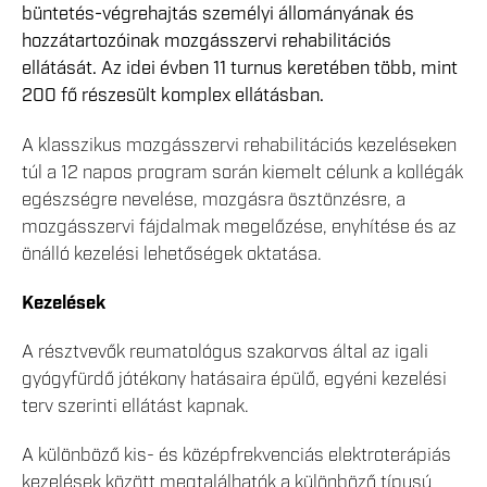
büntetés-végrehajtás személyi állományának és
hozzátartozóinak mozgásszervi rehabilitációs
ellátását. Az idei évben 11 turnus keretében több, mint
200 fő részesült komplex ellátásban.
A klasszikus mozgásszervi rehabilitációs kezeléseken
túl a 12 napos program során kiemelt célunk a kollégák
egészségre nevelése, mozgásra ösztönzésre, a
mozgásszervi fájdalmak megelőzése, enyhítése és az
önálló kezelési lehetőségek oktatása.
Kezelések
A résztvevők reumatológus szakorvos által az igali
gyógyfürdő jótékony hatásaira épülő, egyéni kezelési
terv szerinti ellátást kapnak.
A különböző kis- és középfrekvenciás elektroterápiás
kezelések között megtalálhatók a különböző típusú