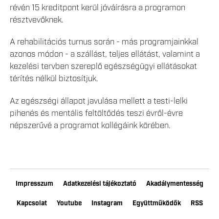
révén 15 kreditpont kerül jóváírásra a programon
résztvevőknek.
A rehabilitációs turnus során - más programjainkkal
azonos módon - a szállást, teljes ellátást, valamint a
kezelési tervben szereplő egészségügyi ellátásokat
térítés nélkül biztosítjuk.
Az egészségi állapot javulása mellett a testi-lelki
pihenés és mentális feltöltődés teszi évről-évre
népszerűvé a programot kollégáink körében.
Impresszum
Adatkezelési tájékoztató
Akadálymentesség
Kapcsolat
Youtube
Instagram
Együttműködők
RSS