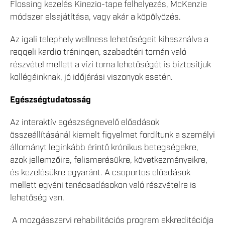
Flossing kezelés Kinezio-tape felhelyezés, McKenzie
módszer elsajátítása, vagy akár a köpölyözés.
Az igali telephely wellness lehetőségeit kihasználva a
reggeli kardio tréningen, szabadtéri tornán való
részvétel mellett a vízi torna lehetőségét is biztosítjuk
kollégáinknak, jó időjárási viszonyok esetén.
Egészségtudatosság
Az interaktív egészségnevelő előadások
összeállításánál kiemelt figyelmet fordítunk a személyi
állományt leginkább érintő krónikus betegségekre,
azok jellemzőire, felismerésükre, következményeikre,
és kezelésükre egyaránt. A csoportos előadások
mellett egyéni tanácsadásokon való részvételre is
lehetőség van.
A mozgásszervi rehabilitációs program akkreditációja