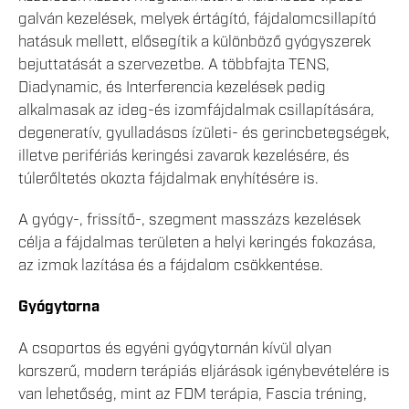
galván kezelések, melyek értágító, fájdalomcsillapító
hatásuk mellett, elősegítik a különböző gyógyszerek
bejuttatását a szervezetbe. A többfajta TENS,
Diadynamic, és Interferencia kezelések pedig
alkalmasak az ideg-és izomfájdalmak csillapítására,
degeneratív, gyulladásos ízületi- és gerincbetegségek,
illetve perifériás keringési zavarok kezelésére, és
túlerőltetés okozta fájdalmak enyhítésére is.
A gyógy-, frissítő-, szegment masszázs kezelések
célja a fájdalmas területen a helyi keringés fokozása,
az izmok lazítása és a fájdalom csökkentése.
Gyógytorna
A csoportos és egyéni gyógytornán kívül olyan
korszerű, modern terápiás eljárások igénybevételére is
van lehetőség, mint az FDM terápia, Fascia tréning,