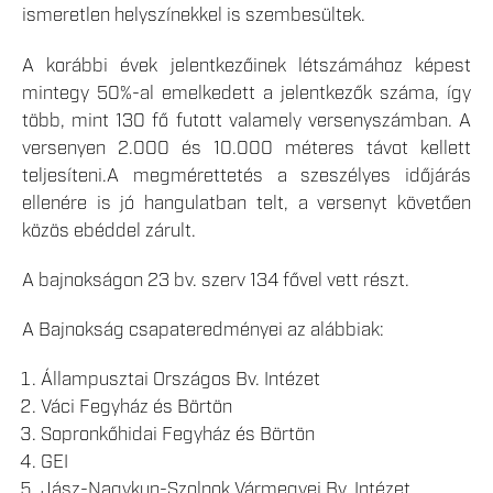
ismeretlen helyszínekkel is szembesültek.
A korábbi évek jelentkezőinek létszámához képest
mintegy 50%-al emelkedett a jelentkezők száma, így
több, mint 130 fő futott valamely versenyszámban. A
versenyen 2.000 és 10.000 méteres távot kellett
teljesíteni.A megmérettetés a szeszélyes időjárás
ellenére is jó hangulatban telt, a versenyt követően
közös ebéddel zárult.
A bajnokságon 23 bv. szerv 134 fővel vett részt.
A Bajnokság csapateredményei az alábbiak:
Állampusztai Országos Bv. Intézet
Váci Fegyház és Börtön
Sopronkőhidai Fegyház és Börtön
GEI
Jász-Nagykun-Szolnok Vármegyei Bv. Intézet