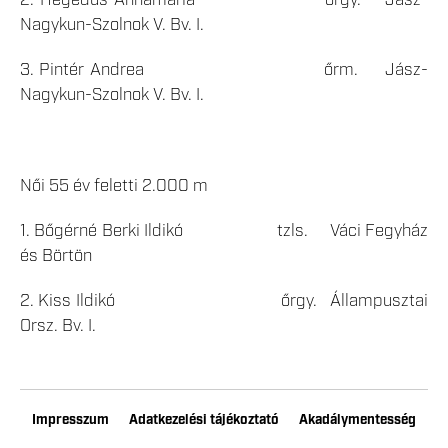
2. Hegedűs Annamária őrgy. Jász-
Nagykun-Szolnok V. Bv. I.
3. Pintér Andrea őrm. Jász-
Nagykun-Szolnok V. Bv. I.
Női 55 év feletti 2.000 m
1. Bőgérné Berki Ildikó tzls. Váci Fegyház
és Börtön
2. Kiss Ildikó őrgy. Állampusztai
Orsz. Bv. I.
Impresszum
Adatkezelési tájékoztató
Akadálymentesség