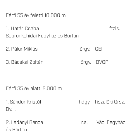
Férfi 55 év feletti 10.000 m
1. Határ Csaba ftzls.
Sopronkohidai Fegyhaz es Borton
2. Pálur Miklós őrgy. GEI
3. Bácskai Zoltán őrgy. BVOP
Férfi 35 év alatti 2.000 m
1. Sándor Kristóf hdgy. Tiszalöki Orsz.
Bv. I.
2. Ladányi Bence r.a. Váci Fegyház
és Börtön