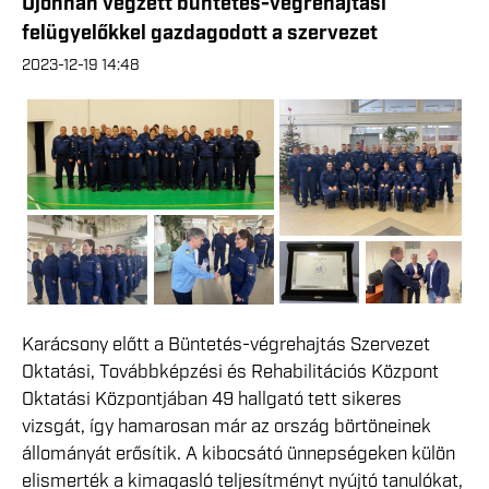
Újonnan végzett büntetés-végrehajtási
felügyelőkkel gazdagodott a szervezet
2023-12-19 14:48
Karácsony előtt a Büntetés-végrehajtás Szervezet
Oktatási, Továbbképzési és Rehabilitációs Központ
Oktatási Központjában 49 hallgató tett sikeres
vizsgát, így hamarosan már az ország börtöneinek
állományát erősítik. A kibocsátó ünnepségeken külön
elismerték a kimagasló teljesítményt nyújtó tanulókat,