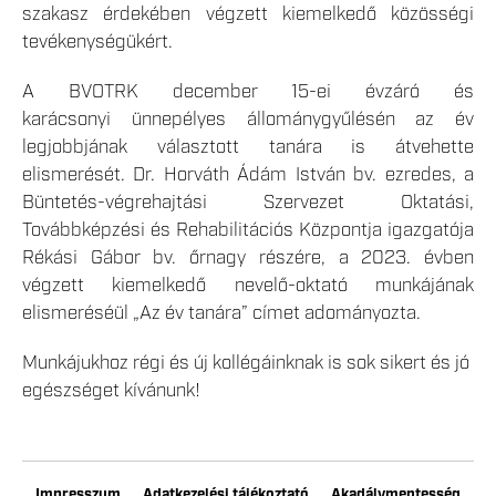
szakasz érdekében végzett kiemelkedő közösségi
tevékenységükért.
A BVOTRK december 15-ei évzáró és
karácsonyi ünnepélyes állománygyűlésén az év
legjobbjának választott tanára is átvehette
elismerését. Dr. Horváth Ádám István bv. ezredes, a
Büntetés-végrehajtási Szervezet Oktatási,
Továbbképzési és Rehabilitációs Központja igazgatója
Rékási Gábor bv. őrnagy részére, a 2023. évben
végzett kiemelkedő nevelő-oktató munkájának
elismeréséül „Az év tanára” címet adományozta.
Munkájukhoz régi és új kollégáinknak is sok sikert és jó
egészséget kívánunk!
Impresszum
Adatkezelési tájékoztató
Akadálymentesség