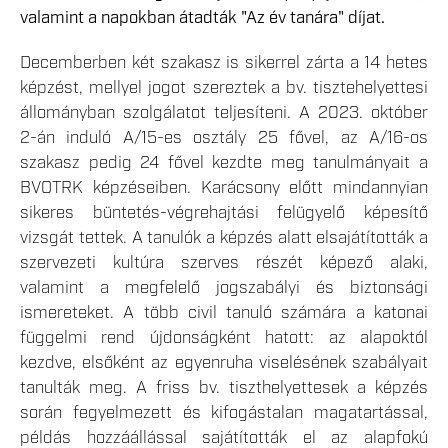
valamint a napokban átadták "Az év tanára" díjat.
Decemberben két szakasz is sikerrel zárta a 14 hetes
képzést, mellyel jogot szereztek a bv. tisztehelyettesi
állományban szolgálatot teljesíteni. A 2023. október
2-án induló A/15-es osztály 25 fővel, az A/16-os
szakasz pedig 24 fővel kezdte meg tanulmányait a
BVOTRK képzéseiben. Karácsony előtt mindannyian
sikeres büntetés-végrehajtási felügyelő képesítő
vizsgát tettek. A tanulók a képzés alatt elsajátították a
szervezeti kultúra szerves részét képező alaki,
valamint a megfelelő jogszabályi és biztonsági
ismereteket. A több civil tanuló számára a katonai
függelmi rend újdonságként hatott: az alapoktól
kezdve, elsőként az egyenruha viselésének szabályait
tanulták meg. A friss bv. tiszthelyettesek a képzés
során fegyelmezett és kifogástalan magatartással,
példás hozzáállással sajátították el az alapfokú