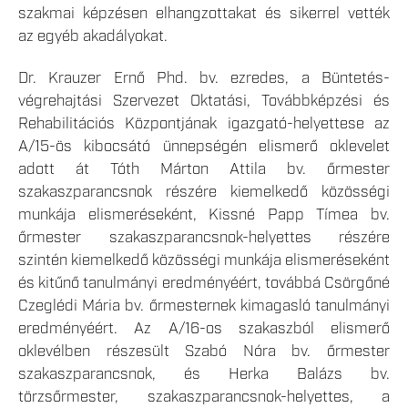
szakmai képzésen elhangzottakat és sikerrel vették
az egyéb akadályokat.
Dr. Krauzer Ernő Phd. bv. ezredes, a Büntetés-
végrehajtási Szervezet Oktatási, Továbbképzési és
Rehabilitációs Központjának igazgató-helyettese az
A/15-ös kibocsátó ünnepségén elismerő oklevelet
adott át Tóth Márton Attila bv. őrmester
szakaszparancsnok részére kiemelkedő közösségi
munkája elismeréseként, Kissné Papp Tímea bv.
őrmester szakaszparancsnok-helyettes részére
szintén kiemelkedő közösségi munkája elismeréseként
és kitűnő tanulmányi eredményéért, továbbá Csörgőné
Czeglédi Mária bv. őrmesternek kimagasló tanulmányi
eredményéért. Az A/16-os szakaszból elismerő
oklevélben részesült Szabó Nóra bv. őrmester
szakaszparancsnok, és Herka Balázs bv.
törzsőrmester, szakaszparancsnok-helyettes, a