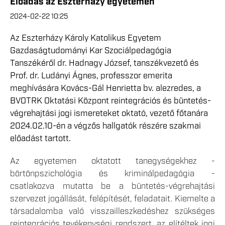
Előadás az Eszterházy egyetemen
2024-02-22 10:25
Az Eszterházy Károly Katolikus Egyetem
Gazdaságtudományi Kar Szociálpedagógia
Tanszékéről dr. Hadnagy József, tanszékvezető és
Prof. dr. Ludányi Ágnes, professzor emerita
meghívására Kovács-Gál Henrietta bv. alezredes, a
BVOTRK Oktatási Központ reintegrációs és büntetés-
végrehajtási jogi ismereteket oktató, vezető főtanára
2024.02.10-én a végzős hallgatók részére szakmai
előadást tartott.
Az egyetemen oktatott tanegységekhez -
börtönpszichológia és kriminálpedagógia -
csatlakozva mutatta be a büntetés-végrehajtási
szervezet jogállását, felépítését, feladatait. Kiemelte a
társadalomba való visszailleszkedéshez szükséges
reintegrációs tevékenységi rendszert, az elítéltek jogi