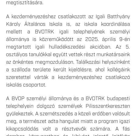
megtisztítására.
A kezdeményezéshez csatlakozott az Igali Batthyány
Károly Általános Iskola is, az iskola koordinálása
mellett a BVOTRK igali telephelyének személyi
állománya is közreműködött az 2025. április 9-én
megtartott igali hulladékszedési akcióban. Az 5.
osztályos tanulókkal együtt vettek részt munkatársaink
az önkéntes megmozduláson. Találkozási helyszínként
a szálloda területe került kijelölésre, ahol kollégáink
szeretettel várták a kezdeményezéshez csatlakozó
iskolás csoportot.
A BVOP személyi állománya és a BVOTRK budapesti
telephelyein dolgozó személyek Pilisszentkereszten
gyülekeztek. A szemétszedés a közeli erdőben valósult
meg, a természet adta hangulat miatt a program igazi
kikapcsolódás volt a résztvevők számára. A fás