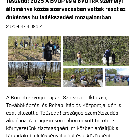
Teszedd! 2025 A BVOP és a BVOTRK személyi
állománya közös szervezésben vettek részt az
önkéntes hulladékszedési mozgalomban
2025-04-14 09:02
A Büntetés-végrehajtási Szervezet Oktatási,
Továbbképzési és Rehabilitációs Központja idén is
csatlakozott a TeSzedd! országos szemétszedési
akcióhoz. A program keretében együtt tehetünk
környezetünk tisztaságáért, miközben erősítjük a
társadalmi felelősségvállalást és a közösségi