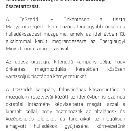
összetartozást.
A TeSzedd! – Önkéntesen a tiszta
Magyarországért akció hazánk legnagyobb önkéntes
hulladékszedési mozgalma, amely az idei évben 13.
alkalommal került megrendezésre az Energiaügyi
Minisztérium támogatásával.
Az egész országra kiterjedő kampány célja, hogy
önkéntes megmozdulás keretében közösen
varázsoljuk tisztábbá környezetünket.
A TeSzedd! kampány felhívásának köszönhetően a
mozgalom résztvevői között az idei évben is számos
oktatási intézmény képviseltette magát, azzal a
kiemelt céllal, hogy ösztönözzék az általános- és
középiskolás diákokat és tanáraikat az illegálisan
elhagyott hulladékok gyűjtésére, környezetünk