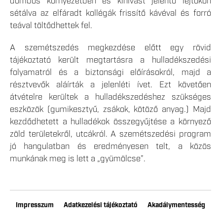
dombos környezetben és kihívást jelentő lejtőkön
sétálva az elfáradt kollégák frissítő kávéval és forró
teával töltődhettek fel.
A szemétszedés megkezdése előtt egy rövid
tájékoztató került megtartásra a hulladékszedési
folyamatról és a biztonsági előírásokról, majd a
résztvevők aláírták a jelenléti ívet. Ezt követően
átvételre kerültek a hulladékszedéshez szükséges
eszközök (gumikesztyű, zsákok, kötöző anyag.) Majd
kezdődhetett a hulladékok összegyűjtése a környező
zöld területekről, utcákról. A szemétszedési program
jó hangulatban és eredményesen telt, a közös
munkának meg is lett a „gyümölcse”.
Impresszum
Adatkezelési tájékoztató
Akadálymentesség