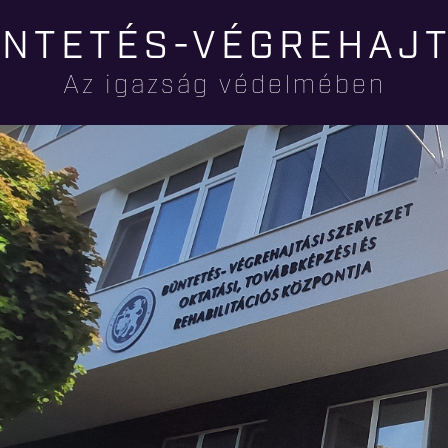
Ugrás a
NTETÉS-VÉGREHAJ
tartalomra
Az igazság védelmében