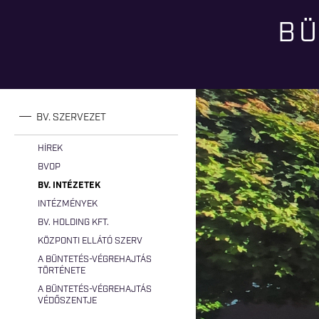
BÜ
Jelenlegi hely
BV. SZERVEZET
HÍREK
BVOP
BV. INTÉZETEK
INTÉZMÉNYEK
BV. HOLDING KFT.
KÖZPONTI ELLÁTÓ SZERV
A BÜNTETÉS-VÉGREHAJTÁS
TÖRTÉNETE
A BÜNTETÉS-VÉGREHAJTÁS
VÉDŐSZENTJE