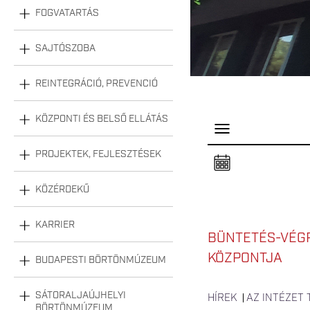
FOGVATARTÁS
SAJTÓSZOBA
REINTEGRÁCIÓ, PREVENCIÓ
KÖZPONTI ÉS BELSŐ ELLÁTÁS
P
a
n
PROJEKTEK, FEJLESZTÉSEK
e
l
n
KÖZÉRDEKŰ
y
i
t
á
KARRIER
s
BÜNTETÉS-VÉGR
a
KÖZPONTJA
BUDAPESTI BÖRTÖNMÚZEUM
SÁTORALJAÚJHELYI
HÍREK
AZ INTÉZET
BÖRTÖNMÚZEUM