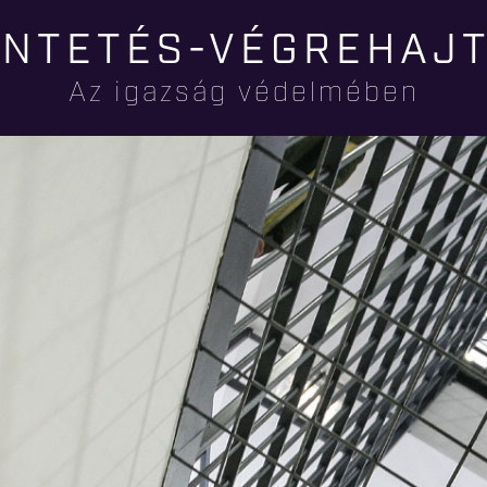
Ugrás a
NTETÉS-VÉGREHAJ
tartalomra
Az igazság védelmében