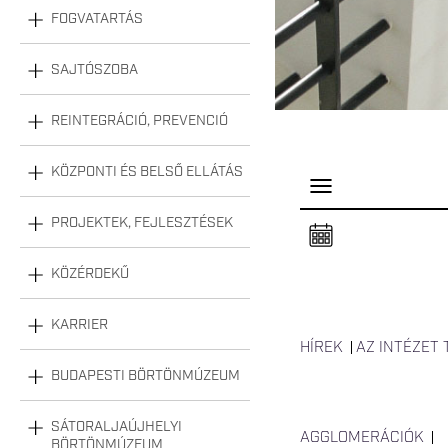
FOGVATARTÁS
SAJTÓSZOBA
REINTEGRÁCIÓ, PREVENCIÓ
KÖZPONTI ÉS BELSŐ ELLÁTÁS
P
a
n
PROJEKTEK, FEJLESZTÉSEK
e
l
n
KÖZÉRDEKŰ
y
i
t
á
KARRIER
s
HÍREK
AZ INTÉZET
a
BUDAPESTI BÖRTÖNMÚZEUM
SÁTORALJAÚJHELYI
AGGLOMERÁCIÓK
BÖRTÖNMÚZEUM