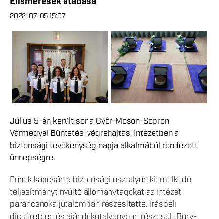
Elismerések átadása
2022-07-05 15:07
Július 5-én került sor a Győr-Moson-Sopron
Vármegyei Büntetés-végrehajtási Intézetben a
biztonsági tevékenység napja alkalmából rendezett
ünnepségre.
Ennek kapcsán a biztonsági osztályon kiemelkedő
teljesítményt nyújtó állománytagokat az intézet
parancsnoka jutalomban részesítette. Írásbeli
dicséretben és ajándékutalványban részesült Bury-