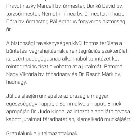
Pravotinszky Marcell bv. őrmester, Donkó Dávid bv.
törzsőrmester, Németh Tímea bv. őrmester, Inhaizer
Dóra bv. őrmester, Pál Ambrus fegyveres biztonsági
őr.
A biztonsági tevékenységen kívül fontos területe a
büntetés-végrehajtásnak a reintegrációs szakterület
is, ezért pedagógusnap alkalmából az intézet két
reintegrációs tisztje vehette át a jutalmát: Péterné
Nagy Viktória bv. főhadnagy és Dr. Resch Márk bv.
hadnagy.
Július elsején ünnepelte az ország a magyar
egészségügy napját, a Semmelweis-napot. Ennek
apropóján Dr. Jude Kinga, az intézet alapellátó orvosa
kapott jutalmat fáradhatatlan, kiemelkedő munkájáért.
Gratulálunk a jutalmazottaknak!