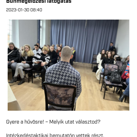
Bűnmegelőzési látogatás
2023-01-30 08:40
Gyere a hűvösre! – Melyik utat választod?
Intézkedéstaktikai bemutatón vettek részt,