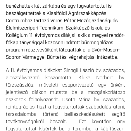
benézhettek két zárkába és egy fogvatartottal is
beszélgethettek a Kisalföldi Agrárszakképzési
Centrumhoz tartozó Veres Péter Mezőgazdasági és
Élelmiszeripari Technikum, Szakképző Iskola és
Kollégium 11. évfolyamos diákjai, akik a megyei rendőr-
főkapitánysággal közösen indított bűnmegelőzési
program résztvevőiként látogattak el a Győr-Moson-
Sopron Vármegyei Büntetés-végrehajtási Intézetbe.
A 11. évfolyamos diákokat Sinogli László bv. százados,
alosztályvezető köszöntötte. Kluka Norbert bv.
törzszászlós, műveleti csoportvezető egy önként
jelentkező diákon mutatta be a mozgáskorlátozó
eszközök felhelyezését. Csete Mária bv. százados,
reintegrációs tiszt a fogvatartottak szabadulás utáni,
társadalomba történő beilleszkedésükett segítő
tevékenységekről beszélt. Ezt követően egy
fogvatartottat kísértek be a terembe: a kábítószer-