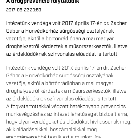
A drogprevenció folytatódik
2017-05-22 20:59
Intézetünk vendége volt 2017. április 17-én dr. Zacher
Gábor a Honvédkórház sürgősségi osztályának
vezetője, akitől a börtönrádióban a mai magyar
droghelyzetről kérdeztek a műsorszerkesztők, illetve
az érdeklődőknek színvonalas előadást is tartott.
Intézetünk vendége volt 2017. április 17-én dr. Zacher
Gábor a Honvédkórház sürgősségi osztályának
vezetője, akitől a börtönrádióban a mai magyar
droghelyzetről kérdeztek a műsorszerkesztők, illetve
az érdeklődőknek színvonalas előadást is tartott.
A fogvatartottakkal végzett hatékonyabb prevenciós
munkavégzéshez az intézet lehetőséget biztosít arra,
hogy olyan vendégeket és előadókat hívhassanak meg,
akik előadásaikkal, beszámolóikkal még
eredményesebbé teszik ezt a munkát, így