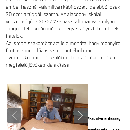
rámutatott, miszerint hétvégente 300-350 ezer
ember használ valamilyen kábítószert, de ebből csak
20 ezer a függők száma. Az alacsony iskolai
végzettségűek 25-27 %-a használt már valamilyen
drogot élete során mégis a legveszélyeztetettebbek a
fiatalok.
Az ismert szakember azt is elmondta, hogy mennyire
fontos a megelőzés szempontjából már
gyermekkorban a jó szülői minta, az értékrend és a
megfelelő jövőkép kialakítása.
Impresszum
Adatkezelési tájékoztató
Akadálymentesség