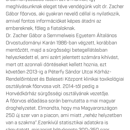
meghívásunknak eleget téve vendégünk volt dr. Zacher
Gábor főorvos, aki gyakran nevelő céllal is nyilatkozik,
amivel fontos információkat képes átadni az
embereknek, főleg a fiataloknak.
Dr. Zacher Gábor a Semmelweis Egyetem Általános
Orvostudományi Karán 1986-ban végzett, korábban
mentőzött, majd a sürgősségi betegellátásban
helyezkedett el, ami azért jelentett számára kihívást,
mert ott azonnali döntéseket kellett hoznia, ezt
követően 2013-ig a Péterfy Sándor Utcai Kórház-
Rendelőintézet és Baleseti Központ klinikai toxikológiai
osztályának főorvosa volt. 2014-től pedig a
Honvédkórház sürgősségi osztályának vezetője.
A főorvos előadása során bemutatta a mai magyar
droghelyzetet. Elmondta, hogy ma Magyarországon
250 új szer van a piacon, ami miatt „nehéz helyzetben
van a szakma”.Ezenkívül statisztikai adatokra is