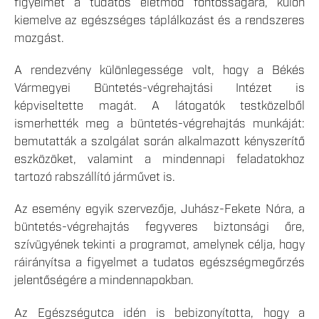
figyelmet a tudatos életmód fontosságára, külön
kiemelve az egészséges táplálkozást és a rendszeres
mozgást.
A rendezvény különlegessége volt, hogy a Békés
Vármegyei Büntetés-végrehajtási Intézet is
képviseltette magát. A látogatók testközelből
ismerhették meg a büntetés-végrehajtás munkáját:
bemutatták a szolgálat során alkalmazott kényszerítő
eszközöket, valamint a mindennapi feladatokhoz
tartozó rabszállító járművet is.
Az esemény egyik szervezője, Juhász-Fekete Nóra, a
büntetés-végrehajtás fegyveres biztonsági őre,
szívügyének tekinti a programot, amelynek célja, hogy
ráirányítsa a figyelmet a tudatos egészségmegőrzés
jelentőségére a mindennapokban.
Az Egészségutca idén is bebizonyította, hogy a