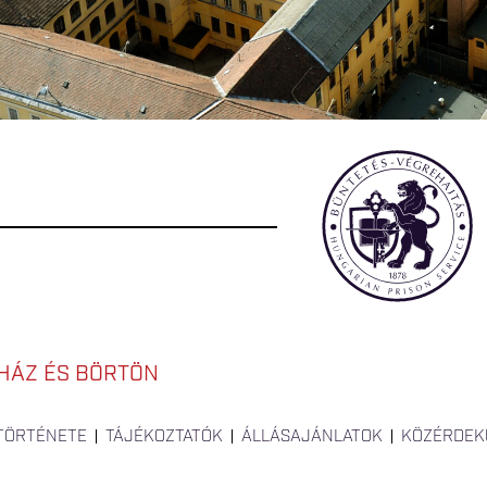
HÁZ ÉS BÖRTÖN
 TÖRTÉNETE
TÁJÉKOZTATÓK
ÁLLÁSAJÁNLATOK
KÖZÉRDEK