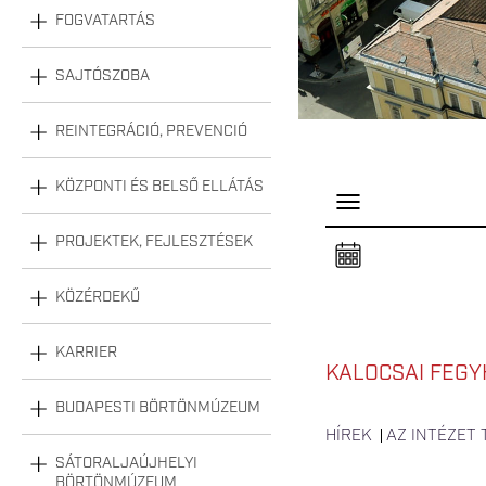
FOGVATARTÁS
SAJTÓSZOBA
REINTEGRÁCIÓ, PREVENCIÓ
KÖZPONTI ÉS BELSŐ ELLÁTÁS
P
a
n
PROJEKTEK, FEJLESZTÉSEK
e
l
n
KÖZÉRDEKŰ
y
i
t
á
KARRIER
s
KALOCSAI FEGY
a
BUDAPESTI BÖRTÖNMÚZEUM
HÍREK
AZ INTÉZET
SÁTORALJAÚJHELYI
BÖRTÖNMÚZEUM