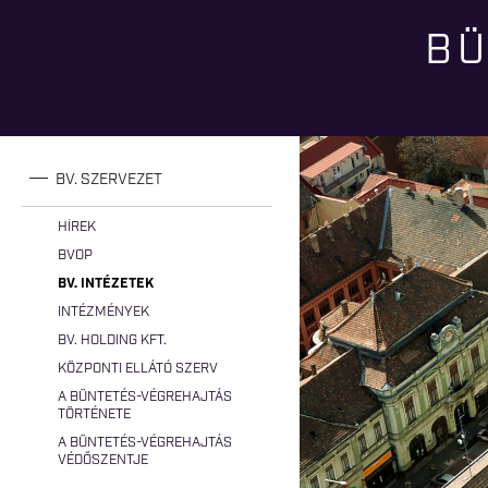
BÜ
Jelenlegi hely
BV. SZERVEZET
HÍREK
BVOP
BV. INTÉZETEK
INTÉZMÉNYEK
BV. HOLDING KFT.
KÖZPONTI ELLÁTÓ SZERV
A BÜNTETÉS-VÉGREHAJTÁS
TÖRTÉNETE
A BÜNTETÉS-VÉGREHAJTÁS
VÉDŐSZENTJE