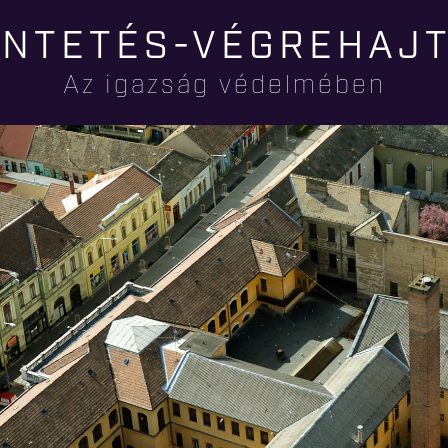
Ugrás a
NTETÉS-VÉGREHAJ
tartalomra
Az igazság védelmében