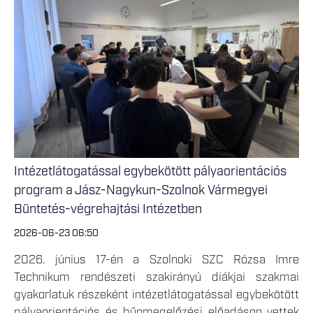
Intézetlátogatással egybekötött pályaorientációs
program a Jász-Nagykun-Szolnok Vármegyei
Büntetés-végrehajtási Intézetben
2026-06-23 06:50
2026. június 17-én a Szolnoki SZC Rózsa Imre
Technikum rendészeti szakirányú diákjai szakmai
gyakorlatuk részeként intézetlátogatással egybekötött
pályaorientációs és bűnmegelőzési előadáson vettek