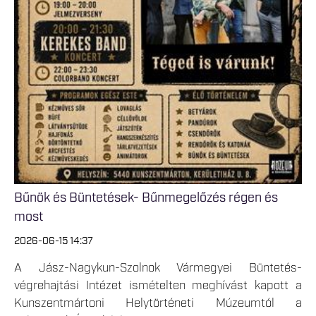
Bűnök és Büntetések- Bűnmegelőzés régen és
most
2026-06-15 14:37
A Jász-Nagykun-Szolnok Vármegyei Büntetés-
végrehajtási Intézet ismételten meghívást kapott a
Kunszentmártoni Helytörténeti Múzeumtól a