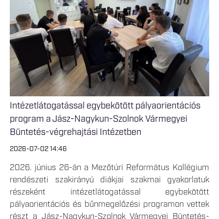
Intézetlátogatással egybekötött pályaorientációs
program a Jász-Nagykun-Szolnok Vármegyei
Büntetés-végrehajtási Intézetben
2026-07-02 14:46
2026. június 26-án a Mezőtúri Református Kollégium
rendészeti szakirányú diákjai szakmai gyakorlatuk
részeként intézetlátogatással egybekötött
pályaorientációs és bűnmegelőzési programon vettek
részt a Jász-Nagykun-Szolnok Vármegyei Büntetés-