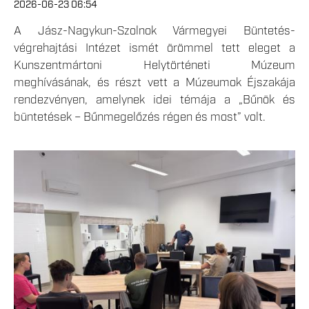
2026-06-23 06:54
A Jász-Nagykun-Szolnok Vármegyei Büntetés-
végrehajtási Intézet ismét örömmel tett eleget a
Kunszentmártoni Helytörténeti Múzeum
meghívásának, és részt vett a Múzeumok Éjszakája
rendezvényen, amelynek idei témája a „Bűnök és
büntetések – Bűnmegelőzés régen és most” volt.