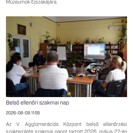
Múzeumok Éjszakájára.
Belső ellenőri szakmai nap
2026-06-09 11:55
Az V. Agglomerációs Központ belső ellenőrzési
szakterülete szakmai napot tartott 2026. május 27-én