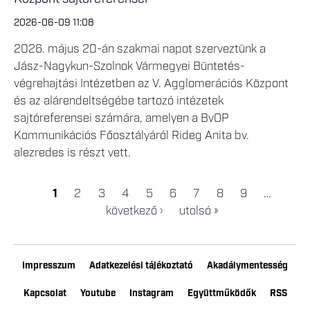
2026-06-09 11:08
2026. május 20-án szakmai napot szerveztünk a
Jász-Nagykun-Szolnok Vármegyei Büntetés-
végrehajtási Intézetben az V. Agglomerációs Központ
és az alárendeltségébe tartozó intézetek
sajtóreferensei számára, amelyen a BvOP
Kommunikációs Főosztályáról Rideg Anita bv.
alezredes is részt vett.
1
2
3
4
5
6
7
8
9
…
OLDALAK
következő ›
utolsó »
Impresszum
Adatkezelési tájékoztató
Akadálymentesség
Kapcsolat
Youtube
Instagram
Együttműködők
RSS