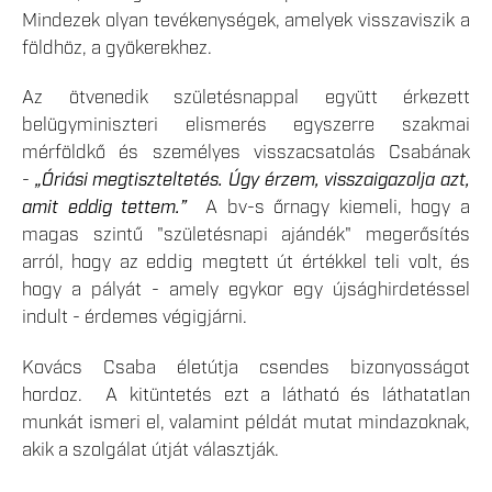
Mindezek olyan tevékenységek, amelyek visszaviszik a
földhöz, a gyökerekhez.
Az ötvenedik születésnappal együtt érkezett
belügyminiszteri elismerés egyszerre szakmai
mérföldkő és személyes visszacsatolás Csabának
-
„Óriási megtiszteltetés. Úgy érzem, visszaigazolja azt,
amit eddig tettem.”
A bv-s őrnagy kiemeli, hogy a
magas szintű "születésnapi ajándék" megerősítés
arról, hogy az eddig megtett út értékkel teli volt, és
hogy a pályát - amely egykor egy újsághirdetéssel
indult - érdemes végigjárni.
Kovács Csaba életútja csendes bizonyosságot
hordoz. A kitüntetés ezt a látható és láthatatlan
munkát ismeri el, valamint példát mutat mindazoknak,
akik a szolgálat útját választják.