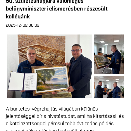
50. születésnapjára különleges
belügyminiszteri elismerésben részesült
kollégánk
2025-12-02 08:39
A büntetés-végrehajtás világában különös
jelentőséggel bír a hivatástudat, ami ha kitartással, és
elkötelezettséggel párosul több évtizedes példás
szakmai pályafutásban testesülhet meg.