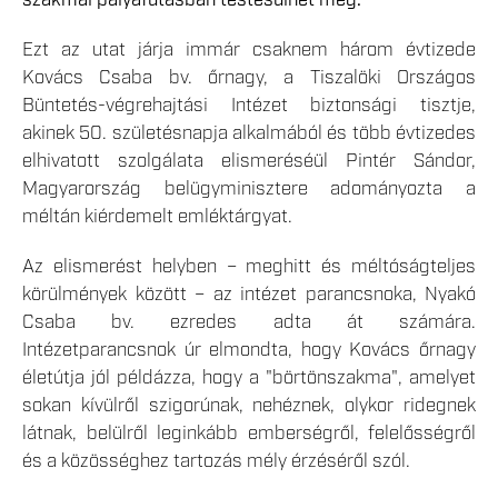
Ezt az utat járja immár csaknem három évtizede
Kovács Csaba bv. őrnagy, a Tiszalöki Országos
Büntetés-végrehajtási Intézet biztonsági tisztje,
akinek 50. születésnapja alkalmából és több évtizedes
elhivatott szolgálata elismeréséül Pintér Sándor,
Magyarország belügyminisztere adományozta a
méltán kiérdemelt emléktárgyat.
Az elismerést helyben – meghitt és méltóságteljes
körülmények között – az intézet parancsnoka, Nyakó
Csaba bv. ezredes adta át számára.
Intézetparancsnok úr elmondta, hogy Kovács őrnagy
életútja jól példázza, hogy a "börtönszakma", amelyet
sokan kívülről szigorúnak, nehéznek, olykor ridegnek
látnak, belülről leginkább emberségről, felelősségről
és a közösséghez tartozás mély érzéséről szól.