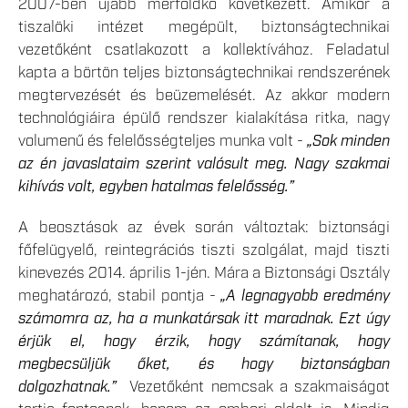
2007-ben újabb mérföldkő következett. Amikor a
tiszalöki intézet megépült, biztonságtechnikai
vezetőként csatlakozott a kollektívához. Feladatul
kapta a börtön teljes biztonságtechnikai rendszerének
megtervezését és beüzemelését. Az akkor modern
technológiáira épülő rendszer kialakítása ritka, nagy
volumenű és felelősségteljes munka volt -
„Sok minden
az én javaslataim szerint valósult meg. Nagy szakmai
kihívás volt, egyben hatalmas felelősség.”
A beosztások az évek során változtak: biztonsági
főfelügyelő, reintegrációs tiszti szolgálat, majd tiszti
kinevezés 2014. április 1-jén. Mára a Biztonsági Osztály
meghatározó, stabil pontja -
„A legnagyobb eredmény
számomra az, ha a munkatársak itt maradnak. Ezt úgy
érjük el, hogy érzik, hogy számítanak, hogy
megbecsüljük őket, és hogy biztonságban
dolgozhatnak.”
Vezetőként nemcsak a szakmaiságot