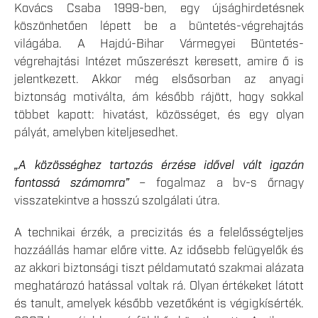
Kovács Csaba 1999-ben, egy újsághirdetésnek
köszönhetően lépett be a büntetés-végrehajtás
világába. A Hajdú-Bihar Vármegyei Büntetés-
végrehajtási Intézet műszerészt keresett, amire ő is
jelentkezett. Akkor még elsősorban az anyagi
biztonság motiválta, ám később rájött, hogy sokkal
többet kapott: hivatást, közösséget, és egy olyan
pályát, amelyben kiteljesedhet.
„A közösséghez tartozás érzése idővel vált igazán
fontossá számomra”
– fogalmaz a bv-s őrnagy
visszatekintve a hosszú szolgálati útra.
A technikai érzék, a precizitás és a felelősségteljes
hozzáállás hamar előre vitte. Az idősebb felügyelők és
az akkori biztonsági tiszt példamutató szakmai alázata
meghatározó hatással voltak rá. Olyan értékeket látott
és tanult, amelyek később vezetőként is végigkísérték.