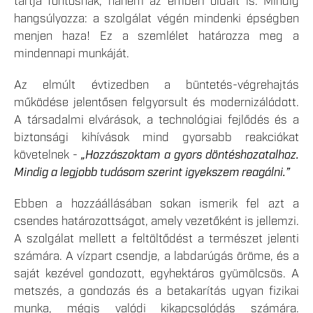
tartja fontosnak, hanem az emberi oldalt is. Mindig
hangsúlyozza: a szolgálat végén mindenki épségben
menjen haza! Ez a szemlélet határozza meg a
mindennapi munkáját.
Az elmúlt évtizedben a büntetés-végrehajtás
működése jelentősen felgyorsult és modernizálódott.
A társadalmi elvárások, a technológiai fejlődés és a
biztonsági kihívások mind gyorsabb reakciókat
követelnek -
„Hozzászoktam a gyors döntéshozatalhoz.
Mindig a legjobb tudásom szerint igyekszem reagálni.”
Ebben a hozzáállásában sokan ismerik fel azt a
csendes határozottságot, amely vezetőként is jellemzi.
A szolgálat mellett a feltöltődést a természet jelenti
számára. A vízpart csendje, a labdarúgás öröme, és a
saját kezével gondozott, egyhektáros gyümölcsös. A
metszés, a gondozás és a betakarítás ugyan fizikai
munka, mégis valódi kikapcsolódás számára.